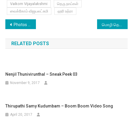
Vaikom Vijayalakshmi
தெரு நாய்கள்
வைக்கோம் விஜயலட்சுமி
ஹரி உத்ரா
Post
Photos of Actress Madhumila graced the World Environment day Celebration at Max store, Adayar
மொழி தெரியாத எனக்குக் கிடைத்த அதிர்ஷ்டம் : சாயிஷா
navigation
RELATED POSTS
Nenjil Thunivirunthal – Sneak Peek 03
November 9, 2017
Thirupathi Samy Kudumbam – Boom Boom Video Song
April 20, 2017