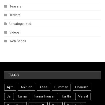
Teasers
Trailers
Uncategorized
Videos
Web Series
TAGS
Ajith
Anirudh
Atlee
D. Imman
Dhanush
Jai
kamal
kamal haasan
karthi
Mersal