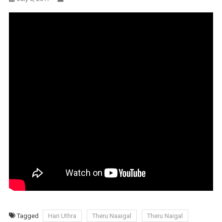
Tagged
Hari Uthra
Theru Naaigal
Theru Naigal