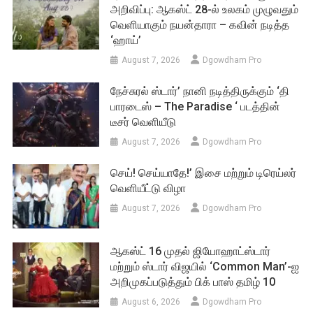
அறிவிப்பு: ஆகஸ்ட் 28-ல் உலகம் முழுவதும்
வெளியாகும் நயன்தாரா – கவின் நடித்த
‘ஹாய்’
August 7, 2026
Dgowdham Pro
நேச்சுரல் ஸ்டார்’ நானி நடித்திருக்கும் ‘தி
பாரடைஸ் – The Paradise ‘ படத்தின்
டீசர் வெளியீடு
August 7, 2026
Dgowdham Pro
செய்! செய்யாதே!’ இசை மற்றும் டிரெய்லர்
வெளியீட்டு விழா
August 7, 2026
Dgowdham Pro
ஆகஸ்ட் 16 முதல் ஜியோஹாட்ஸ்டார்
மற்றும் ஸ்டார் விஜயில் ‘Common Man’-ஐ
அறிமுகப்படுத்தும் பிக் பாஸ் தமிழ் 10
August 6, 2026
Dgowdham Pro