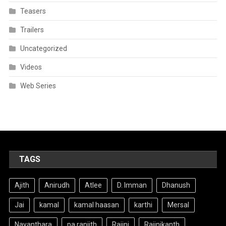
Teasers
Trailers
Uncategorized
Videos
Web Series
TAGS
Ajith
Anirudh
Atlee
D. Imman
Dhanush
Jai
kamal
kamal haasan
karthi
Mersal
Nayanthara
pa ranjith
Rajini
Rajinikanth