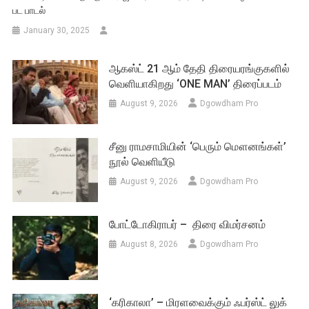
பட பாடல்
January 30, 2025
ஆகஸ்ட் 21 ஆம் தேதி திரையரங்குகளில்
வெளியாகிறது ‘ONE MAN’ திரைப்படம்
August 9, 2026
Dgowdham Pro
சீனு ராமசாமியின் ‘பெரும் மௌனங்கள்’
நூல் வெளியீடு
August 9, 2026
Dgowdham Pro
போட்டோகிராபர் – திரை விமர்சனம்
August 8, 2026
Dgowdham Pro
‘கரிகாலா’ – மிரளவைக்கும் ஃபர்ஸ்ட் லுக்