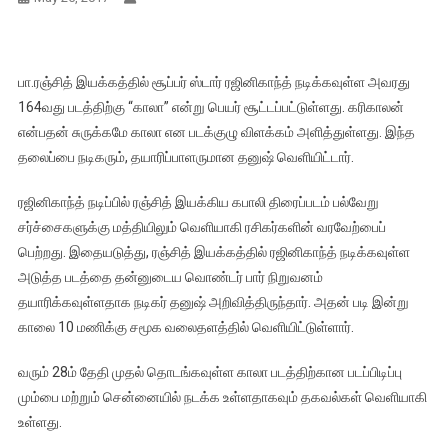
பா.ரஞ்சித் இயக்கத்தில் சூப்பர் ஸ்டார் ரஜினிகாந்த் நடிக்கவுள்ள அவரது
164வது படத்திற்கு “காலா” என்று பெயர் சூட்டப்பட்டுள்ளது. கரிகாலன்
என்பதன் சுருக்கமே காலா என படக்குழு விளக்கம் அளித்துள்ளது. இந்த
தலைப்பை நடிகரும், தயாரிப்பாளருமான தனுஷ் வெளியிட்டார்.
ரஜினிகாந்த் நடிப்பில் ரஞ்சித் இயக்கிய கபாலி திரைப்படம் பல்வேறு
சர்ச்சைகளுக்கு மத்தியிலும் வெளியாகி ரசிகர்களின் வரவேற்பைப்
பெற்றது. இதையடுத்து, ரஞ்சித் இயக்கத்தில் ரஜினிகாந்த் நடிக்கவுள்ள
அடுத்த படத்தை தன்னுடைய வொண்டர் பார் நிறுவனம்
தயாரிக்கவுள்ளதாக நடிகர் தனுஷ் அறிவித்திருந்தார். அதன் படி இன்று
காலை 10 மணிக்கு சமூக வலைதளத்தில் வெளியிட்டுள்ளார்.
வரும் 28ம் தேதி முதல் தொடங்கவுள்ள காலா படத்திற்கான படப்பிடிப்பு
மும்பை மற்றும் சென்னையில் நடக்க உள்ளதாகவும் தகவல்கள் வெளியாகி
உள்ளது.