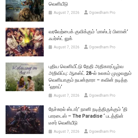
வெளியீடு
August 7, 2026
Dgowdham Pro
வரவேற்பைக் குவிக்கும் ‘மாஸ்டர் பிளான்’
ஃபர்ஸ்ட் லுக்
August 7, 2026
Dgowdham Pro
புதிய வெளியீட்டு தேதி அதிகாரப்பூர்வ
அறிவிப்பு: ஆகஸ்ட் 28-ல் உலகம் முழுவதும்
வெளியாகும் நயன்தாரா – கவின் நடித்த
‘ஹாய்’
August 7, 2026
Dgowdham Pro
நேச்சுரல் ஸ்டார்’ நானி நடித்திருக்கும் ‘தி
பாரடைஸ் – The Paradise ‘ படத்தின்
டீசர் வெளியீடு
August 7, 2026
Dgowdham Pro