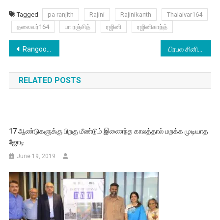
Tagged
pa ranjith
Rajini
Rajinikanth
Thalaivar164
தலைவர்164
பா ரஞ்சித்
ரஜினி
ரஜினிகாந்த்
Post
Rangoon – Foreign Return Lyric
பிரபல சினிமா பாடலாசிரியர் நா.காமராசன் மரணம்
navigation
RELATED POSTS
17 ஆண்டுகளுக்கு பிறகு மீண்டும் இணைந்த காலத்தால் மறக்க முடியாத
ஜோடி
June 19, 2019