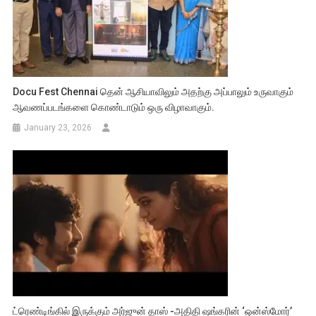
Docu Fest Chennai தென் ஆசியாவிலும் அதற்கு அப்பாலும் உருவாகும்
ஆவணப்படங்களை கொண்டாடும் ஒரு விழாவாகும்.
January 23, 2026
ட்ரெண்டிங்கில் இருக்கும் அர்ஜுன் தாஸ் -அதிதி ஷங்கரின் ‘ஒன்ஸ்மோர்’