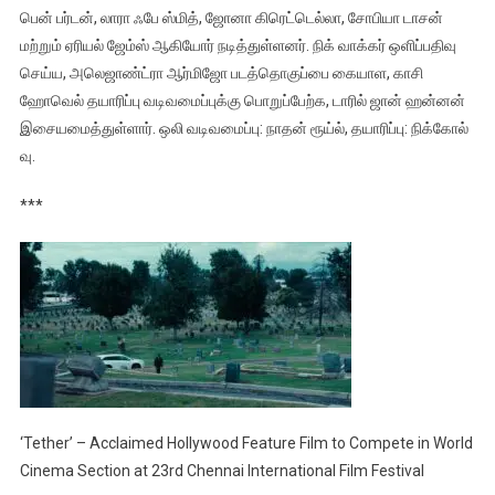
பென் பர்டன், லாரா ஃபே ஸ்மித், ஜோனா கிரெட்டெல்லா, சோபியா டாசன்
மற்றும் ஏரியல் ஜேம்ஸ் ஆகியோர் நடித்துள்ள‌னர். நிக் வாக்கர் ஒளிப்பதிவு
செய்ய, அலெஜாண்ட்ரா ஆர்மிஜோ படத்தொகுப்பை கையாள, காசி
ஹோவெல் தயாரிப்பு வடிவமைப்புக்கு பொறுப்பேற்க‌, டாரில் ஜான் ஹன்னன்
இசையமைத்துள்ளார். ஒலி வடிவமைப்பு: நாதன் ரூய்ல், தயாரிப்பு: நிக்கோல்
வு.
***
‘Tether’ – Acclaimed Hollywood Feature Film to Compete in World
Cinema Section at 23rd Chennai International Film Festival