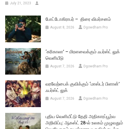
July 21, 2023
போட்டோகிராபர் – திரை விமர்சனம்
August 8, 2026
Dgowdham Pro
‘கரிகாலா’ – மிரளவைக்கும் ஃபர்ஸ்ட் லுக்
வெளியீடு
August 7, 2026
Dgowdham Pro
வரவேற்பைக் குவிக்கும் ‘மாஸ்டர் பிளான்’
ஃபர்ஸ்ட் லுக்
August 7, 2026
Dgowdham Pro
புதிய வெளியீட்டு தேதி அதிகாரப்பூர்வ
அறிவிப்பு: ஆகஸ்ட் 28-ல் உலகம் முழுவதும்