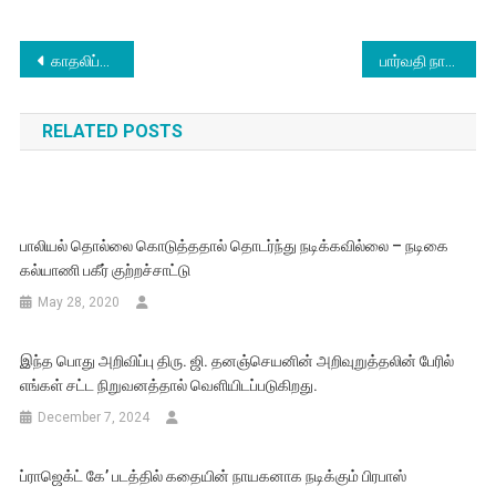
Post
காதலிப்பவரைத் தக்க வைத்துக் கொள்வது எப்படி? பாடம் சொல்லும் ‘டியர் ரதி’ திரைப்படம்
பார்வதி நாயரின் ‘உன் பார்வையில்’ படத்தை – Sun NXT-இல், டிசம்பர் 19 முதல் கண்டுகளியுங்கள்
navigation
RELATED POSTS
பாலியல் தொல்லை கொடுத்ததால் தொடர்ந்து நடிக்கவில்லை – நடிகை
கல்யாணி பகீர் குற்றச்சாட்டு
May 28, 2020
இந்த பொது அறிவிப்பு திரு. ஜி. தனஞ்செயனின் அறிவுறுத்தலின் பேரில்
எங்கள் சட்ட நிறுவனத்தால் வெளியிடப்படுகிறது.
December 7, 2024
ப்ராஜெக்ட் கே’ படத்தில் கதையின் நாயகனாக நடிக்கும் பிரபாஸ்