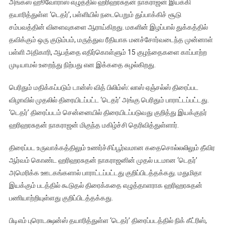
அங்கஸ் ஹூவோராஸ் எழுத்தில் ஹரிஹரசுதன் நாகராஜன் இயக்கி
தயாரித்துள்ள‌ ‘டெதர்’, பள்ளியில் நடைபெறும் துப்பாக்கிச் சூடு
சம்பவத்தின் விளைவுகளை ஆராய்கிறது. மகளின் இழப்பால் துக்கத்தில்
தவிக்கும் ஒரு குடும்பம், மருத்துவ ரீதியாக மனச்சோர்வடைந்த முன்னாள்
பள்ளி அதிகாரி, ஆபத்தை எதிர்கொள்ளும் 15 குழந்தைகளை காப்பாற்ற
முடியாமல் உறைந்து நிற்பது என இக்கதை சுழல்கிறது.
பெரிதும் மதிக்கப்படும் டான்ஸ் வித் பிலிம்ஸ்: லாஸ் ஏஞ்சல்ஸ் திரைப்பட
விழாவில் முதலில் திரையிடப்பட்ட ‘டெதர்’ அங்கு பெரிதும் பாராட்டப்பட்டது.
‘டெதர்’ திரைப்படம் சென்னையில் திரையிடப்படுவது குறித்து இயக்குந‌ர்
ஹரிஹரசுதன் நாகராஜன் மிகுந்த மகிழ்ச்சி தெரிவித்துள்ளார்.
திரைப்பட உருவாக்கத்திலும் உணர்ச்சிப்பூர்வமான கதைசொல்லலிலும் தீவிர
ஆர்வம் கொண்ட ஹரிஹரசுதன் நாகராஜனின் முதல் படமான‌ ‘டெதர்’
அமெரிக்க ஊடகங்களால் பாராட்டப்பட்டது குறிப்பிடத்தக்கது. மதுமிதா
இயக்கும் படத்தில் கூடுதல் திரைக்கதை எழுத்தாளராக ஹரிஹரசுதன்
பணியாற்றியுள்ளது குறிப்பிடத்தக்கது.
பிடிஎம் புரொடக்ஷன்ஸ் தயாரித்துள்ள‌ ‘டெதர்’ திரைப்படத்தில் நிக் கீட்ரிஸ்,