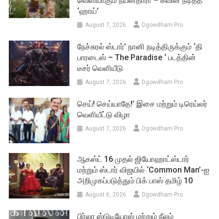
வெளியாகும் நயன்தாரா – கவின் நடித்த
‘ஹாய்’
August 7, 2026
Dgowdham Pro
நேச்சுரல் ஸ்டார்’ நானி நடித்திருக்கும் ‘தி
பாரடைஸ் – The Paradise ‘ படத்தின்
டீசர் வெளியீடு
August 7, 2026
Dgowdham Pro
செய்! செய்யாதே!’ இசை மற்றும் டிரெய்லர்
வெளியீட்டு விழா
August 7, 2026
Dgowdham Pro
ஆகஸ்ட் 16 முதல் ஜியோஹாட்ஸ்டார்
மற்றும் ஸ்டார் விஜயில் ‘Common Man’-ஐ
அறிமுகப்படுத்தும் பிக் பாஸ் தமிழ் 10
August 6, 2026
Dgowdham Pro
பிர்லா ஸ்டுடியோஸ் மற்றும் நீலம்