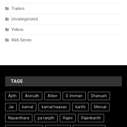
Trailers
Uncategorized
Videos
Web Series
TAGS
Ajith
Anirudh
Atlee
D. Imman
Dhanush
Jai
kamal
kamal haasan
karthi
Mersal
Nayanthara
pa ranjith
Rajini
Rajinikanth