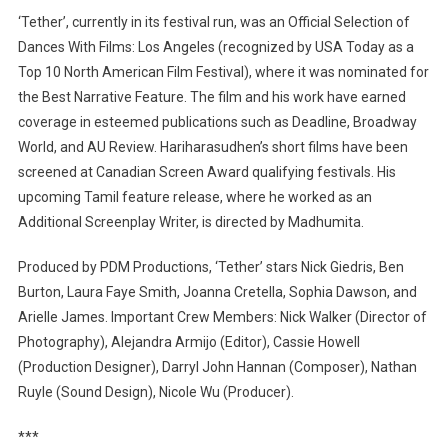
‘Tether’, currently in its festival run, was an Official Selection of
Dances With Films: Los Angeles (recognized by USA Today as a
Top 10 North American Film Festival), where it was nominated for
the Best Narrative Feature. The film and his work have earned
coverage in esteemed publications such as Deadline, Broadway
World, and AU Review. Hariharasudhen’s short films have been
screened at Canadian Screen Award qualifying festivals. His
upcoming Tamil feature release, where he worked as an
Additional Screenplay Writer, is directed by Madhumita.
Produced by PDM Productions, ‘Tether’ stars Nick Giedris, Ben
Burton, Laura Faye Smith, Joanna Cretella, Sophia Dawson, and
Arielle James. Important Crew Members: Nick Walker (Director of
Photography), Alejandra Armijo (Editor), Cassie Howell
(Production Designer), Darryl John Hannan (Composer), Nathan
Ruyle (Sound Design), Nicole Wu (Producer).
***