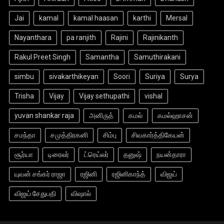
Jai
kamal
kamal haasan
karthi
Mersal
Nayanthara
pa ranjith
Rajini
Rajinikanth
Rakul Preet Singh
Samantha
Samuthirakani
simbu
sivakarthikeyan
Soori
Suriya
Surya
Trisha
Vijay
Vijay sethupathi
vishal
yuvan shankar raja
அனிருத்
கமல்
கமல்ஹாசன்
சமந்தா
சமுத்திரகனி
சிம்பு
சிவகார்த்திகேயன்
சூர்யா
டிரைலர்
ட்ரெய்லர்
தனுஷ்
நயன்தாரா
யுவன் சங்கர் ராஜா
ரஜினி
ரஜினிகாந்த்
விஜய்
விஜய் சேதுபதி
விஷால்