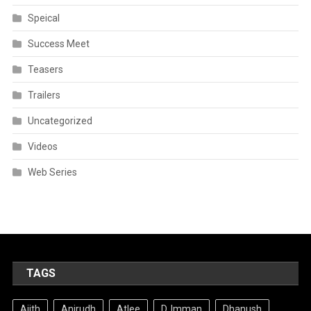
Speical
Success Meet
Teasers
Trailers
Uncategorized
Videos
Web Series
TAGS
Ajith
Anirudh
Atlee
D. Imman
Dhanush