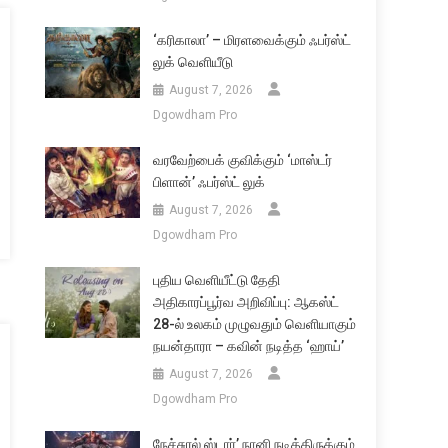
‘கரிகாலா’ – மிரளவைக்கும் ஃபர்ஸ்ட்
லுக் வெளியீடு
August 7, 2026
Dgowdham Pro
வரவேற்பைக் குவிக்கும் ‘மாஸ்டர்
பிளான்’ ஃபர்ஸ்ட் லுக்
August 7, 2026
Dgowdham Pro
புதிய வெளியீட்டு தேதி
அதிகாரப்பூர்வ அறிவிப்பு: ஆகஸ்ட்
28-ல் உலகம் முழுவதும் வெளியாகும்
நயன்தாரா – கவின் நடித்த ‘ஹாய்’
August 7, 2026
Dgowdham Pro
நேச்சுரல் ஸ்டார்’ நானி நடித்திருக்கும்