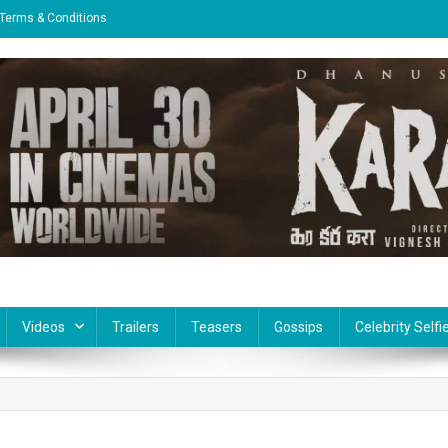
Terms & Conditions
Videos
Trailers
Teasers
Gossips
Celebrity Selfi