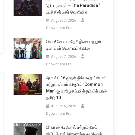
‘தி பாரடைஸ் – The Paradise ‘
படத்தின் டீசர் வெளியீடு
August 7, 2026
Dgowdham Pro
செய்! செய்யாதே!’ இசை மற்றும்
டிரெய்லர் வெளியீட்டு விழா
August 7, 2026
Dgowdham Pro
ஆகஸ்ட் 16 முதல் ஜியோஹாட்ஸ்டார்
மற்றும் ஸ்டார் விஜயில் ‘Common
Man’-ஐ அறிமுகப்படுத்தும் பிக் பாஸ்
தமிழ் 10
August 6, 2026
Dgowdham Pro
பிர்லா ஸ்டுடியோஸ் மற்றும் நீலம்
ஸ்டுடியோஸ் இணைந்து வழங்கும்