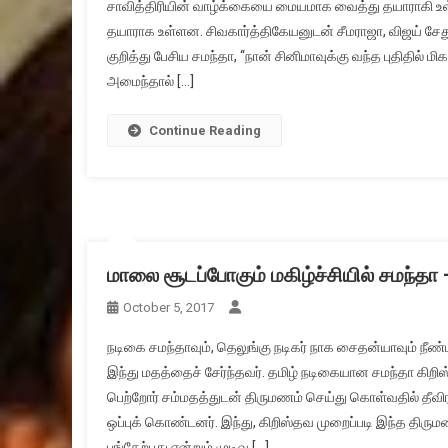
சாவித்திரியின் வாழ்க்கையை மையமாக வைத்து தயாராகி உள்ள
தயாராக உள்ளன. சிவகார்த்திகேயனுடன் சீமராஜா, விஜய் சேதுபத
குறித்து பேசிய சமந்தா, “நான் சினிமாவுக்கு வந்த புதிதில் ம
அமைந்தால் […]
Continue Reading
மாலை சூடப்போகும் மகிழ்ச்சியில் சமந்த
October 5, 2017
நடிகை சமந்தாவும், தெலுங்கு நடிகர் நாக சைதன்யாவும் ந
இந்து மதத்தைச் சேர்ந்தவர். தமிழ் நடிகையான சமந்தா கிறி
பெற்றோர் சம்மதத்துடன் திருமணம் செய்து கொள்வதில் தீவிர
ஒப்புக் கொண்டனர். இந்து, கிறிஸ்தவ முறைப்படி இந்த திரும
பங்கேற்பது என்றும் முடிவு […]