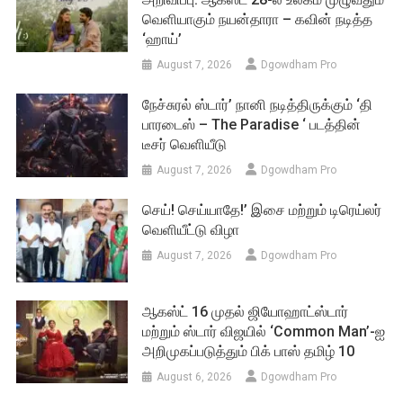
வெளியாகும் நயன்தாரா – கவின் நடித்த
‘ஹாய்’
August 7, 2026
Dgowdham Pro
நேச்சுரல் ஸ்டார்’ நானி நடித்திருக்கும் ‘தி
பாரடைஸ் – The Paradise ‘ படத்தின்
டீசர் வெளியீடு
August 7, 2026
Dgowdham Pro
செய்! செய்யாதே!’ இசை மற்றும் டிரெய்லர்
வெளியீட்டு விழா
August 7, 2026
Dgowdham Pro
ஆகஸ்ட் 16 முதல் ஜியோஹாட்ஸ்டார்
மற்றும் ஸ்டார் விஜயில் ‘Common Man’-ஐ
அறிமுகப்படுத்தும் பிக் பாஸ் தமிழ் 10
August 6, 2026
Dgowdham Pro