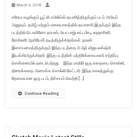
March 6, 2018
சரிகம வழங்கும் யூட்லி ஃபிலிம்ஸ் தயாரித்திருக்கும் படம் அபியும்
அனுவும். தமிழ் மற்றும் மலையாளத்தில் தயாராகி இருக்கும் இந்த
படத்தில் டொவினோ தாமஸ், பியா பாஜ்பாய், பிரபு, சுஹாசினி,
ரோகிணி ஆகியோர் நடித்திருக்கிறார்கள். தரண்
இசையமைத்திருக்கும் இந்த படத்தை பி ஆர் விஜயலக்‌ஷ்மி
இயக்கியிருக்கிறார். இந்த படத்தின் பத்திரிக்கையாளர் சந்திப்பு
சென்னையில் நடைபெற்றது. இந்த மாதிரி ஒரு கதையை சொல்லி,
திரைக்கதை அமைக்க சொல்லி கேட்டார். இந்த காலத்துக்கு
தேவையான ஒரு படம், நிச்சயம் வெற்றி […]
Continue Reading