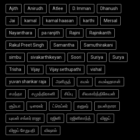
Ajith
Anirudh
Atlee
D. Imman
Dhanush
Jai
kamal
kamal haasan
karthi
Mersal
Nayanthara
pa ranjith
Rajini
Rajinikanth
Rakul Preet Singh
Samantha
Samuthirakani
simbu
sivakarthikeyan
Soori
Suriya
Surya
Trisha
Vijay
Vijay sethupathi
vishal
yuvan shankar raja
அனிருத்
கமல்
கமல்ஹாசன்
சமந்தா
சமுத்திரகனி
சிம்பு
சிவகார்த்திகேயன்
சூர்யா
டிரைலர்
ட்ரெய்லர்
தனுஷ்
நயன்தாரா
யுவன் சங்கர் ராஜா
ரஜினி
ரஜினிகாந்த்
விஜய்
விஜய் சேதுபதி
விஷால்