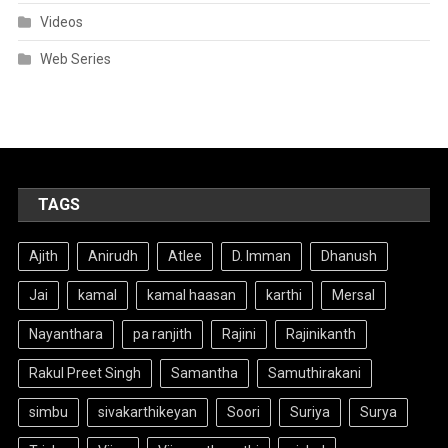
Videos
Web Series
TAGS
Ajith
Anirudh
Atlee
D. Imman
Dhanush
Jai
kamal
kamal haasan
karthi
Mersal
Nayanthara
pa ranjith
Rajini
Rajinikanth
Rakul Preet Singh
Samantha
Samuthirakani
simbu
sivakarthikeyan
Soori
Suriya
Surya