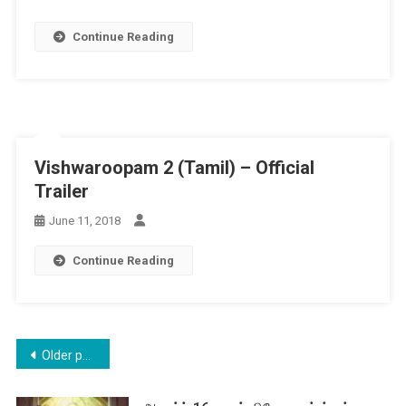
Continue Reading
Vishwaroopam 2 (Tamil) – Official
Trailer
June 11, 2018
Continue Reading
Posts
Older posts
navigation