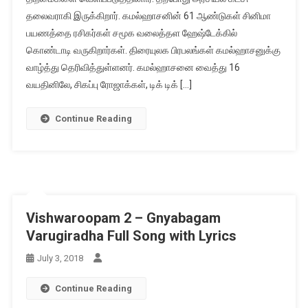
தலைவராகி இருக்கிறார். கமல்ஹாசனின் 61 ஆண்டுகள் சினிமா
பயணத்தை ரசிகர்கள் சமூக வலைத்தள ஹேஷ்டேக்கில்
கொண்டாடி வருகிறார்கள். திரையுலக பிரபலங்கள் கமல்ஹாசனுக்கு
வாழ்த்து தெரிவித்துள்ளனர். கமல்ஹாசனை வைத்து 16
வயதினிலே, சிகப்பு ரோஜாக்கள், டிக் டிக் […]
Continue Reading
Vishwaroopam 2 – Gnyabagam
Varugiradha Full Song with Lyrics
July 3, 2018
Continue Reading