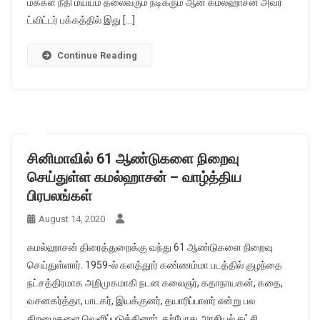
மக்கள் நீதி மய்யம் தலைவரும் நடிகரும் ஆன கமல்ஹாசன் அவர்
ட்விட்டர் பக்கத்தில் இது […]
Continue Reading
சினிமாவில் 61 ஆண்டுகளை நிறைவு
செய்துள்ள கமல்ஹாசன் – வாழ்த்திய
பிரபலங்கள்
August 14, 2020
கமல்ஹாசன் திரைத்துறைக்கு வந்து 61 ஆண்டுகளை நிறைவு
செய்துள்ளார். 1959-ல் களத்தூர் கண்ணம்மா படத்தில் குழந்தை
நட்சத்திரமாக அறிமுகமாகி நடன கலைஞர், கதாநாயகன், கதை,
வசனகர்த்தா, பாடகர், இயக்குனர், தயாரிப்பாளர் என்று பல
திறமைகளை வெளிப்படுத்தினார். தற்போது அரசியல் கட்சி