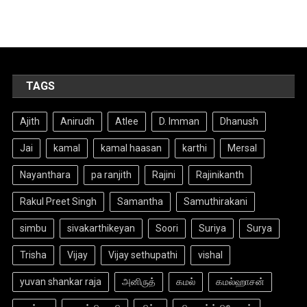
TAGS
Ajith
Anirudh
Atlee
D. Imman
Dhanush
Jai
kamal
kamal haasan
karthi
Mersal
Nayanthara
pa ranjith
Rajini
Rajinikanth
Rakul Preet Singh
Samantha
Samuthirakani
simbu
sivakarthikeyan
Soori
Suriya
Surya
Trisha
Vijay
Vijay sethupathi
vishal
yuvan shankar raja
அனிருத்
கமல்
கமல்ஹாசன்