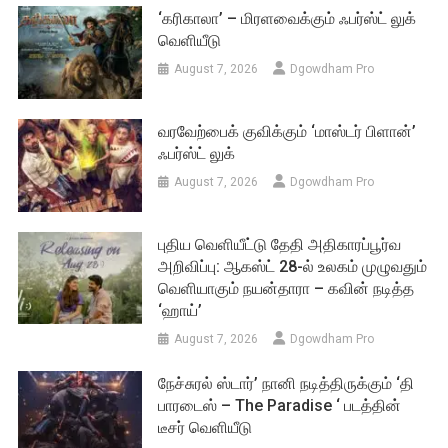
‘கரிகாலா’ – மிரளவைக்கும் ஃபர்ஸ்ட் லுக்
வெளியீடு
August 7, 2026
Dgowdham Pro
வரவேற்பைக் குவிக்கும் ‘மாஸ்டர் பிளான்’
ஃபர்ஸ்ட் லுக்
August 7, 2026
Dgowdham Pro
புதிய வெளியீட்டு தேதி அதிகாரப்பூர்வ
அறிவிப்பு: ஆகஸ்ட் 28-ல் உலகம் முழுவதும்
வெளியாகும் நயன்தாரா – கவின் நடித்த
‘ஹாய்’
August 7, 2026
Dgowdham Pro
நேச்சுரல் ஸ்டார்’ நானி நடித்திருக்கும் ‘தி
பாரடைஸ் – The Paradise ‘ படத்தின்
டீசர் வெளியீடு