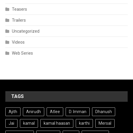
Teasers
Trailers
Uncategorized
Videos
Web Series
TAGS
Ajith
Anirudh
Atlee
D. Imman
Dhanush
Jai
kamal
kamal haasan
karthi
Mersal