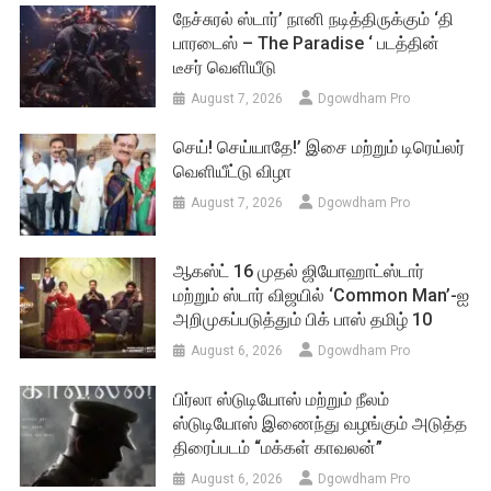
நேச்சுரல் ஸ்டார்’ நானி நடித்திருக்கும் ‘தி
பாரடைஸ் – The Paradise ‘ படத்தின்
டீசர் வெளியீடு
August 7, 2026
Dgowdham Pro
செய்! செய்யாதே!’ இசை மற்றும் டிரெய்லர்
வெளியீட்டு விழா
August 7, 2026
Dgowdham Pro
ஆகஸ்ட் 16 முதல் ஜியோஹாட்ஸ்டார்
மற்றும் ஸ்டார் விஜயில் ‘Common Man’-ஐ
அறிமுகப்படுத்தும் பிக் பாஸ் தமிழ் 10
August 6, 2026
Dgowdham Pro
பிர்லா ஸ்டுடியோஸ் மற்றும் நீலம்
ஸ்டுடியோஸ் இணைந்து வழங்கும் அடுத்த
திரைப்படம் “மக்கள் காவலன்”
August 6, 2026
Dgowdham Pro