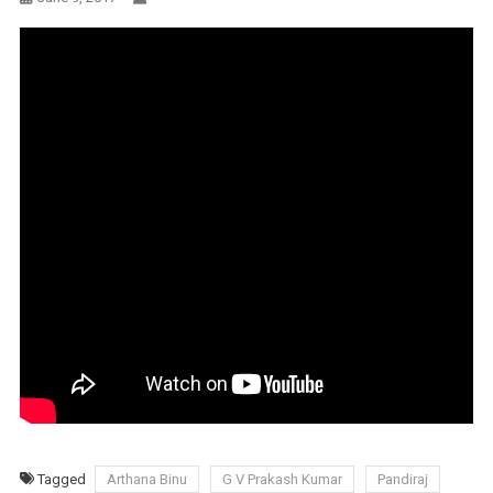
Tagged
Arthana Binu
G V Prakash Kumar
Pandiraj