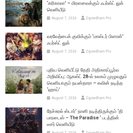
‘கரிகாலா’ – மிரளவைக்கும் ஃபர்ஸ்ட் லுக்
வெளியீடு
August 7, 2026
Dgowdham Pro
வரவேற்பைக் குவிக்கும் ‘மாஸ்டர் பிளான்’
ஃபர்ஸ்ட் லுக்
August 7, 2026
Dgowdham Pro
புதிய வெளியீட்டு தேதி அதிகாரப்பூர்வ
அறிவிப்பு: ஆகஸ்ட் 28-ல் உலகம் முழுவதும்
வெளியாகும் நயன்தாரா – கவின் நடித்த
‘ஹாய்’
August 7, 2026
Dgowdham Pro
நேச்சுரல் ஸ்டார்’ நானி நடித்திருக்கும் ‘தி
பாரடைஸ் – The Paradise ‘ படத்தின்
டீசர் வெளியீடு
August 7, 2026
Dgowdham Pro