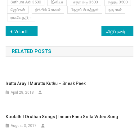
Sathura Adi 3500
இனியா
சதுர அடி 3500
சதுரடி 3500
ஜெய்சன்
நிக்கில் மோகன்
பிரதாப் போத்தன்
ரகுமான்
ராகவேந்திரா
Post
Velai Illa Pattadhaari 2 – Releasing Aug 11th
விழிப்புணர்வு படத்திற்கு சான்றிதழ் தர மறுத்த தணிக்கைக் குழு?
navigation
RELATED POSTS
Iruttu Arayil Murattu Kuthu – Sneak Peek
April 28, 2018
Kootathil Oruthan Songs | Innum Enna Solla Video Song
August 3, 2017