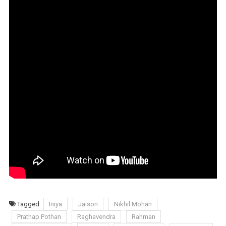
Tagged
Iniya
Jaison
Nikhil Mohan
Prathap Pothan
Raghavendra
Rahman