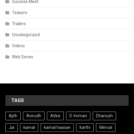
Success Meet
Teasers
Trailers
Uncategorized
Videos
Web Series
TAGS
Ajith
Anirudh
Atlee
D. Imman
Dhanush
Jai
kamal
kamal haasan
karthi
Mersal