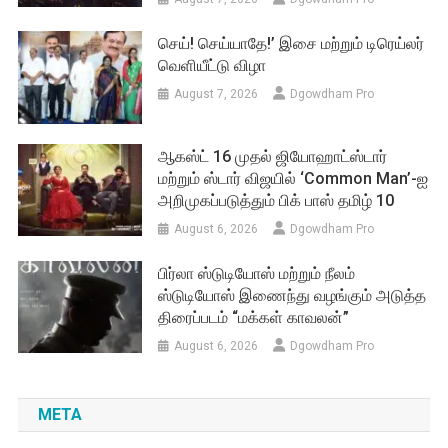
செய்! செய்யாதே!’ இசை மற்றும் டிரெய்லர்
வெளியீட்டு விழா
August 7, 2026
Dgowdham Pro
ஆகஸ்ட் 16 முதல் ஜியோஹாட்ஸ்டார்
மற்றும் ஸ்டார் விஜயில் ‘Common Man’-ஐ
அறிமுகப்படுத்தும் பிக் பாஸ் தமிழ் 10
August 6, 2026
Dgowdham Pro
பிர்லா ஸ்டுடியோஸ் மற்றும் நீலம்
ஸ்டுடியோஸ் இணைந்து வழங்கும் அடுத்த
திரைப்படம் “மக்கள் காவலன்”
August 6, 2026
Dgowdham Pro
META