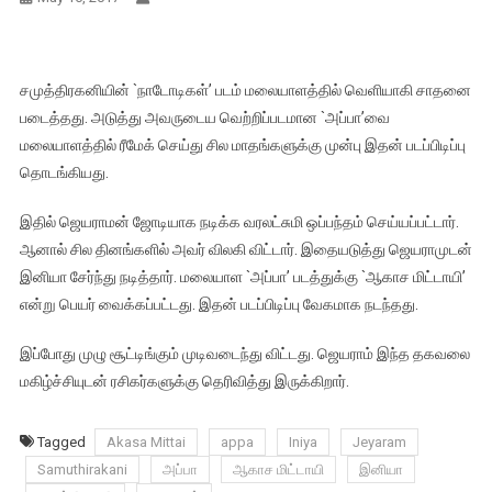
சமுத்திரகனியின் `நாடோடிகள்’ படம் மலையாளத்தில் வெளியாகி சாதனை
படைத்தது. அடுத்து அவருடைய வெற்றிப்படமான `அப்பா’வை
மலையாளத்தில் ரீமேக் செய்து சில மாதங்களுக்கு முன்பு இதன் படப்பிடிப்பு
தொடங்கியது.
இதில் ஜெயராமன் ஜோடியாக நடிக்க வரலட்சுமி ஒப்பந்தம் செய்யப்பட்டார்.
ஆனால் சில தினங்களில் அவர் விலகி விட்டார். இதையடுத்து ஜெயராமுடன்
இனியா சேர்ந்து நடித்தார். மலையாள `அப்பா’ படத்துக்கு `ஆகாச மிட்டாயி’
என்று பெயர் வைக்கப்பட்டது. இதன் படப்பிடிப்பு வேகமாக நடந்தது.
இப்போது முழு சூட்டிங்கும் முடிவடைந்து விட்டது. ஜெயராம் இந்த தகவலை
மகிழ்ச்சியுடன் ரசிகர்களுக்கு தெரிவித்து இருக்கிறார்.
Tagged
Akasa Mittai
appa
Iniya
Jeyaram
Samuthirakani
அப்பா
ஆகாச மிட்டாயி
இனியா