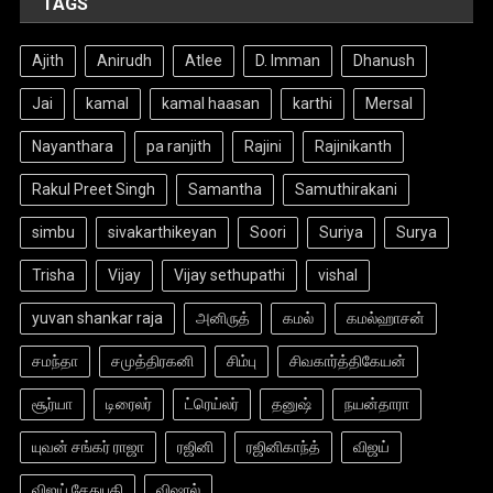
TAGS
Ajith
Anirudh
Atlee
D. Imman
Dhanush
Jai
kamal
kamal haasan
karthi
Mersal
Nayanthara
pa ranjith
Rajini
Rajinikanth
Rakul Preet Singh
Samantha
Samuthirakani
simbu
sivakarthikeyan
Soori
Suriya
Surya
Trisha
Vijay
Vijay sethupathi
vishal
yuvan shankar raja
அனிருத்
கமல்
கமல்ஹாசன்
சமந்தா
சமுத்திரகனி
சிம்பு
சிவகார்த்திகேயன்
சூர்யா
டிரைலர்
ட்ரெய்லர்
தனுஷ்
நயன்தாரா
யுவன் சங்கர் ராஜா
ரஜினி
ரஜினிகாந்த்
விஜய்
விஜய் சேதுபதி
விஷால்