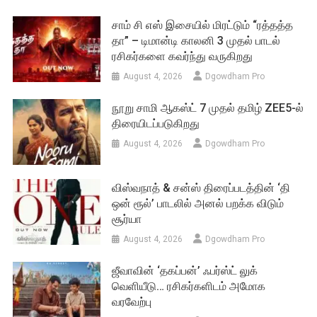
சாம் சி எஸ் இசையில் மிரட்டும் “ரத்தத்த
தா” – டிமான்டி காலனி 3 முதல் பாடல்
ரசிகர்களை கவர்ந்து வருகிறது
August 4, 2026
Dgowdham Pro
நூறு சாமி ஆகஸ்ட் 7 முதல் தமிழ் ZEE5-ல்
திரையிடப்படுகிறது
August 4, 2026
Dgowdham Pro
விஸ்வநாத் & சன்ஸ் திரைப்படத்தின் ‘தி
ஒன் ரூல்’ பாடலில் அனல் பறக்க விடும்
சூர்யா
August 4, 2026
Dgowdham Pro
ஜீவாவின் ‘தகப்பன்’ ஃபர்ஸ்ட் லுக்
வெளியீடு… ரசிகர்களிடம் அமோக
வரவேற்பு