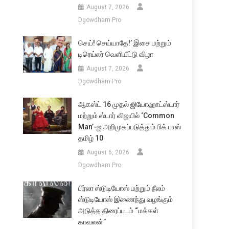
August 7, 2026
Dgowdham Pro
செய்! செய்யாதே!’ இசை மற்றும்
டிரெய்லர் வெளியீட்டு விழா
August 7, 2026
Dgowdham Pro
ஆகஸ்ட் 16 முதல் ஜியோஹாட்ஸ்டார்
மற்றும் ஸ்டார் விஜயில் ‘Common
Man’-ஐ அறிமுகப்படுத்தும் பிக் பாஸ்
தமிழ் 10
August 6, 2026
Dgowdham Pro
பிர்லா ஸ்டுடியோஸ் மற்றும் நீலம்
ஸ்டுடியோஸ் இணைந்து வழங்கும்
அடுத்த திரைப்படம் “மக்கள்
காவலன்”