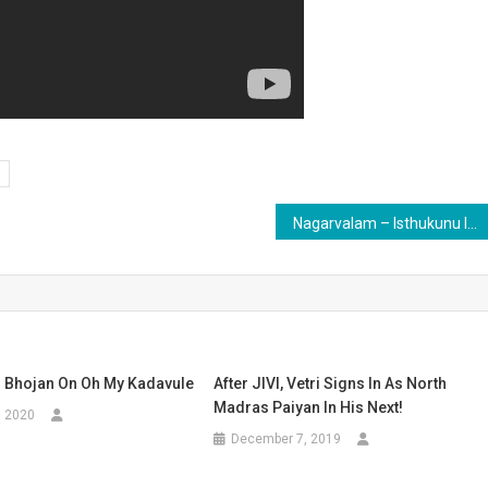
Nagarvalam – Isthukunu Irukuthu Video Song
i Bhojan On Oh My Kadavule
After JIVI, Vetri Signs In As North
Madras Paiyan In His Next!
, 2020
December 7, 2019