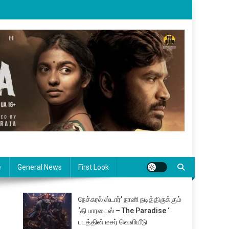
e
General News
First Look
நேச்சுரல் ஸ்டார்’ நானி நடித்திருக்கும்
‘தி பாரடைஸ் – The Paradise ‘
படத்தின் டீசர் வெளியீடு