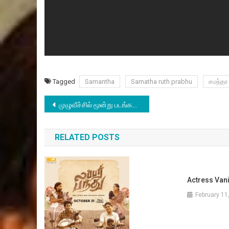
Tagged
Samantha
Samatha ruth prabhu
சமந்தா
Post
முழுவீச்சில் மூன்று படங்கள் முடித்த த்ரிஷா
navigation
RELATED POSTS
Actress Van
February 11