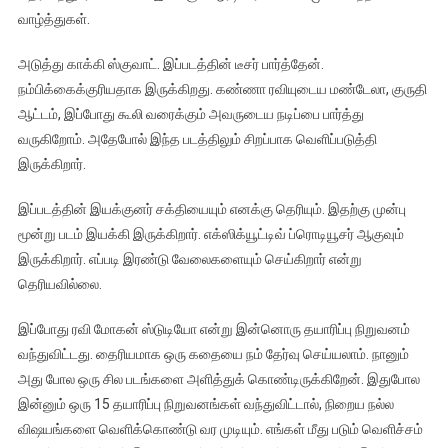
வாழ்த்துகள்.
அடுத்து காக்கி ஸ்குவாட். இப்படத்தின் டீசர் பார்த்தேன்.
நம்பிக்கைக்குரியதாக இருக்கிறது. கண்ணா ரவியுடைய மண்டேலா, குருதி
ஆட்டம், இப்போது கூலி வரைக்கும் அவருடைய நடிப்பை பார்த்து
வருகிறோம். அதேபோல் இந்த படத்திலும் சிறப்பாக வெளிப்படுத்தி
இருக்கிறார்.
இப்படத்தின் இயக்குனர் சக்தியையும் எனக்கு தெரியும். இதற்கு முன்பு
மூன்று படம் இயக்கி இருக்கிறார். எக்ஸிக்யூட்டிவ் ப்ரொடியூசர் ஆகுவும்
இருக்கிறார். எப்படி இரண்டு வேலைகளையும் செய்கிறார் என்று
தெரியவில்லை.
இப்போது ரவி மோகன் ஸ்டுடியோ என்று இன்னொரு தயாரிப்பு நிறுவனம்
வந்துவிட்டது. தைரியமாக ஒரு கதையை நம் தேர்வு செய்யலாம். நானும்
அது போல ஒரு சில படங்களை அளித்துக் கொண்டிருக்கிறேன். இதுபோல
இன்னும் ஒரு 15 தயாரிப்பு நிறுவனங்கள் வந்துவிட்டால், நிறைய நல்ல
விஷயங்களை வெளிக்கொண்டு வர முடியும். எங்கள் மீது படும் வெளிச்சம்