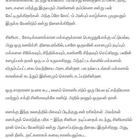
பேசிக்கொண்டே நடந்து போவோம். அப்போது எங்களுடைய மீசை, தாடி,
உடைகளை பார்த்து இருவரும் அண்ணன் தம்பிகளா என்று பலர்
கேட்டிருக்கிறார்கள். அந்த ப்ரோ கோட்-ம் அன்பும் வாழ்க்கை முழுவதும்
இருக்க வேண்டும் என்று நினைக்கிறேன்.
சினிமா… கோடிக்கணக்கான மக்களுக்கான பொழுதுபோக்கு மட்டுமல்ல,
அது ஒரு உணர்ச்சி. திரையரங்கில், யாரோ ஒருவரின் வசனமும் நடிப்பும்
மக்களை சிரிக்கவும், சிந்திக்கவும், கண்ணீர் சிந்தவும் செய்கிறது. பலரின்
உழைப்பால் தான் ஒரு படம் உருவாகிறது. அந்தப் படங்களில் மக்களால்
விரும்பப்பட்டவை வெற்றியை அடைகின்றன. பல நல்ல படங்கள் மக்களால்
காலங்கள் கடந்தும் இன்னமும் கொண்டாடப்படுகின்றன.
ஒரு சாதாரண நபரை கூட, உலகம் கொண்டாடும் ஒரு பிரபல நட்சத்திரமாக
மாற்றும் சக்தி சினிமாவுக்கே உண்டு. அதில் நானும் ஒருவன் தான்.
எனக்கு இந்த உலகத்தில் மிகவும் பிடித்தது என் ரசிகர்கள். அவர்கள்
எனக்குக் கொடுத்த பரிசு – இந்த சினிமா. நடிப்பதைக் கடந்து, சினிமாவில்
நான் செய்ய வேண்டும் என்று ஆசைப்படுவது நிறைய இருக்கிறது. அது,
நான் நீண்ட நாட்களாகக் கனவு காண்பதும்கூட.