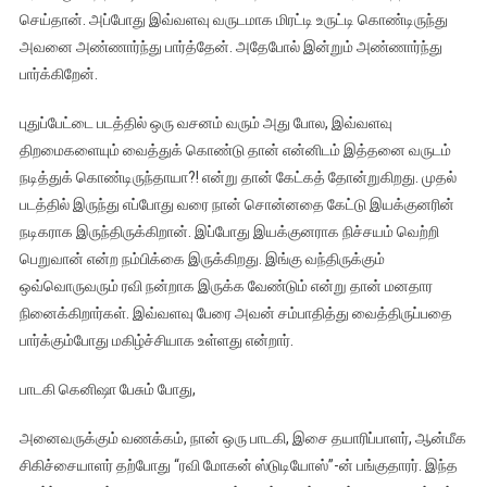
செய்தான். அப்போது இவ்வளவு வருடமாக மிரட்டி உருட்டி கொண்டிருந்து
அவனை அண்ணார்ந்து பார்த்தேன். அதேபோல் இன்றும் அண்ணார்ந்து
பார்க்கிறேன்.
புதுப்பேட்டை படத்தில் ஒரு வசனம் வரும் அது போல, இவ்வளவு
திறமைகளையும் வைத்துக் கொண்டு தான் என்னிடம் இத்தனை வருடம்
நடித்துக் கொண்டிருந்தாயா?! என்று தான் கேட்கத் தோன்றுகிறது. முதல்
படத்தில் இருந்து எப்போது வரை நான் சொன்னதை கேட்டு இயக்குனரின்
நடிகராக இருந்திருக்கிறான். இப்போது இயக்குனராக நிச்சயம் வெற்றி
பெறுவான் என்ற நம்பிக்கை இருக்கிறது. இங்கு வந்திருக்கும்
ஒவ்வொருவரும் ரவி நன்றாக இருக்க வேண்டும் என்று தான் மனதார
நினைக்கிறார்கள். இவ்வளவு பேரை அவன் சம்பாதித்து வைத்திருப்பதை
பார்க்கும்போது மகிழ்ச்சியாக உள்ளது என்றார்.
பாடகி கெனிஷா பேசும் போது,
அனைவருக்கும் வணக்கம், நான் ஒரு பாடகி, இசை தயாரிப்பாளர், ஆன்மீக
சிகிச்சையாளர் தற்போது “ரவி மோகன் ஸ்டுடியோஸ்”-ன் பங்குதாரர். இந்த