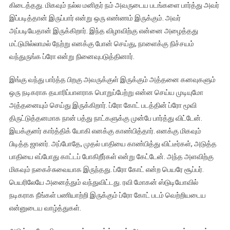
கிடைத்தது. மிகவும் நல்ல மனிதர் நம் அவருடைய படங்களை பார்த்து அவர்
இப்படித்தான் இருப்பார் என்று ஒரு எண்ணம் இருக்கும். அவர்
அப்படியேதான் இருக்கிறார். இந்த விழாவிற்கு என்னை அழைத்தது
மட்டுமில்லாமல் நேற்று எனக்கு போன் செய்து, நாளைக்கு நிச்சயம்
வந்துருங்க ப்ரோ என்று நினைவுபடுத்தினார்.
இங்கு வந்து பார்த்த பிறகு அவருக்குள் இருக்கும் அத்தனை கனவுகளும்
ஒரு நடிகராக தயாரிப்பாளராக பொறுப்பேற்று என்ன செய்ய முடியுமோ
அத்தனையும் செய்து இருக்கிறார். ப்ரோ கோட் படத்தின் ப்ரோ மூவி
திருட்டுத்தனமாக நான் பத்து நாட்களுக்கு முன்பே பார்த்து விட்டேன்.
இயக்குனர் கார்த்திக் யோகி எனக்கு காண்பித்தார். எனக்கு மிகவும்
பிடித்த ஜானர். அப்போதே, முதல் பாதியை காண்பித்து விட்டீர்கள், அடுத்த
பாதியை எப்போது காட்டப் போகிறீர்கள் என்று கேட்டேன். அந்த அளவிற்கு
மிகவும் நகைச்சுவையாக இருந்தது. ப்ரோ கோட் என்ற பெயரே சூப்பர்.
பெயரிலேயே அனைத்தும் வந்துவிட்டது. ரவி மோகன் ஸ்டுடியோவில்
நடிகராக நீங்கள் பணியாற்றி இருக்கும் ப்ரோ கோட் படம் வெற்றியடைய
என்னுடைய வாழ்த்துகள்.