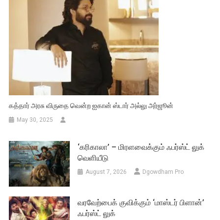
August 7, 2026
Dgowdham Pro
வரவேற்பைக் குவிக்கும் ‘மாஸ்டர் பிளான்’
ஃபர்ஸ்ட் லுக்
August 7, 2026
Dgowdham Pro
புதிய வெளியீட்டு தேதி அதிகாரப்பூர்வ
அறிவிப்பு: ஆகஸ்ட் 28-ல் உலகம் முழுவதும்
வெளியாகும் நயன்தாரா – கவின் நடித்த
‘ஹாய்’
August 7, 2026
Dgowdham Pro
நேச்சுரல் ஸ்டார்’ நானி நடித்திருக்கும் ‘தி
பாரடைஸ் – The Paradise ‘ படத்தின்
டீசர் வெளியீடு
August 7, 2026
Dgowdham Pro