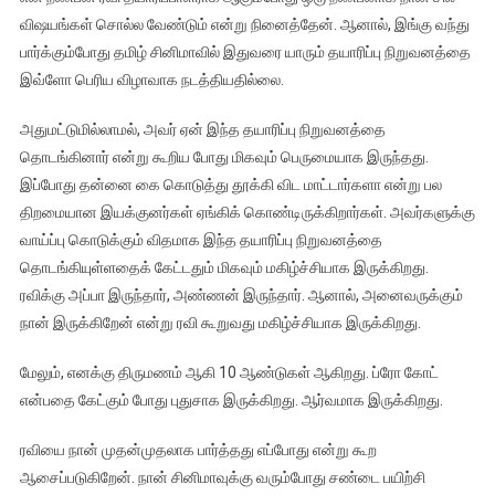
விஷயங்கள் சொல்ல வேண்டும் என்று நினைத்தேன். ஆனால், இங்கு வந்து
பார்க்கும்போது தமிழ் சினிமாவில் இதுவரை யாரும் தயாரிப்பு நிறுவனத்தை
இவ்ளோ பெரிய விழாவாக நடத்தியதில்லை.
அதுமட்டுமில்லாமல், அவர் ஏன் இந்த தயாரிப்பு நிறுவனத்தை
தொடங்கினார் என்று கூறிய போது மிகவும் பெருமையாக இருந்தது.
இப்போது தன்னை கை கொடுத்து தூக்கி விட மாட்டார்களா என்று பல
திறமையான இயக்குனர்கள் ஏங்கிக் கொண்டிருக்கிறார்கள். அவர்களுக்கு
வாய்ப்பு கொடுக்கும் விதமாக இந்த தயாரிப்பு நிறுவனத்தை
தொடங்கியுள்ளதைக் கேட்டதும் மிகவும் மகிழ்ச்சியாக இருக்கிறது.
ரவிக்கு அப்பா இருந்தார், அண்ணன் இருந்தார். ஆனால், அனைவருக்கும்
நான் இருக்கிறேன் என்று ரவி கூறுவது மகிழ்ச்சியாக இருக்கிறது.
மேலும், எனக்கு திருமணம் ஆகி 10 ஆண்டுகள் ஆகிறது. ப்ரோ கோட்
என்பதை கேட்கும் போது புதுசாக இருக்கிறது. ஆர்வமாக இருக்கிறது.
ரவியை நான் முதன்முதலாக பார்த்தது எப்போது என்று கூற
ஆசைப்படுகிறேன். நான் சினிமாவுக்கு வரும்போது சண்டை பயிற்சி