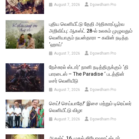
செய்! செய்யாதே!’ இசை மற்றும் டிரெய்லர்
வெளியீட்டு விழா
August 7, 2026
Dgowdham Pro
ஆகஸ்ட் 16 முதல் ஜியோஹாட்ஸ்டார்
மற்றும் ஸ்டார் விஜயில் ‘Common Man’-ஐ
அறிமுகப்படுத்தும் பிக் பாஸ் தமிழ் 10
August 6, 2026
Dgowdham Pro
பிர்லா ஸ்டுடியோஸ் மற்றும் நீலம்
ஸ்டுடியோஸ் இணைந்து வழங்கும் அடுத்த
திரைப்படம் “மக்கள் காவலன்”
August 6, 2026
Dgowdham Pro
சாம் சி எஸ் இசையில் மிரட்டும் “ரத்தத்த
தா” – டிமான்டி காலனி 3 முதல் பாடல்
ரசிகர்களை கவர்ந்து வருகிறது
August 4, 2026
Dgowdham Pro