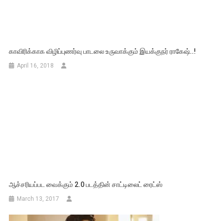
ஆச்சரியப்பட வைக்கும் 2.0 படத்தின் சாட்டிலைட் ரைட்ஸ்
March 13, 2017
கத்தார் அரசு விருதை வென்ற ஐகான் ஸ்டார் அல்லு அர்ஜூன்
May 30, 2025
‘கரிகாலா’ – மிரளவைக்கும் ஃபர்ஸ்ட் லுக்
வெளியீடு