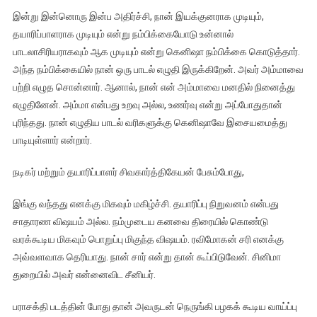
இன்று இன்னொரு இன்ப அதிர்ச்சி, நான் இயக்குனராக முடியும்,
தயாரிப்பாளராக முடியும் என்று நம்பிக்கையோடு உன்னால்
பாடலாசிரியராகவும் ஆக முடியும் என்று கெனிஷா நம்பிக்கை கொடுத்தார்.
அந்த நம்பிக்கையில் நான் ஒரு பாடல் எழுதி இருக்கிறேன். அவர் அம்மாவை
பற்றி எழுத சொன்னார். ஆனால், நான் என் அம்மாவை மனதில் நினைத்து
எழுதினேன். அம்மா என்பது உறவு அல்ல, உணர்வு என்று அப்போதுதான்
புரிந்தது. நான் எழுதிய பாடல் வரிகளுக்கு கெனிஷாவே இசையமைத்து
பாடியுள்ளார் என்றார்.
நடிகர் மற்றும் தயாரிப்பாளர் சிவகார்த்திகேயன் பேசும்போது,
இங்கு வந்தது எனக்கு மிகவும் மகிழ்ச்சி. தயாரிப்பு நிறுவனம் என்பது
சாதாரண விஷயம் அல்ல. நம்முடைய கனவை திரையில் கொண்டு
வரக்கூடிய மிகவும் பொறுப்பு மிகுந்த விஷயம். ரவிமோகன் சரி எனக்கு
அவ்வளவாக தெரியாது. நான் சார் என்று தான் கூப்பிடுவேன். சினிமா
துறையில் அவர் என்னைவிட சீனியர்.
பராசக்தி படத்தின் போது தான் அவருடன் நெருங்கி பழகக் கூடிய வாய்ப்பு