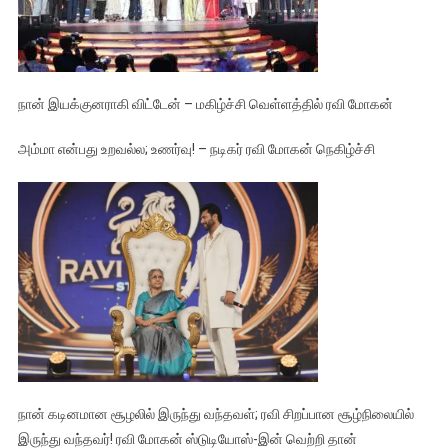
நான் இயக்குனராகி விட்டேன் – மகிழ்ச்சி வெள்ளத்தில் ரவி மோகன்
அம்மா என்பது உறவல்ல; உணர்வு! – நடிகர் ரவி மோகன் நெகிழ்ச்சி
நான் கடினமான சூழலில் இருந்து வந்தவள்; ரவி சிறப்பான சூழ்நிலையில்
இருந்து வந்தவர்! ரவி மோகன் ஸ்டுடியோஸ்-இன் வெற்றி தான்