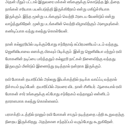
அதன் மீதும் பட்டால் இதுவரை மக்கள் எங்களுக்கு கொடுத்த இடத்தை
நாங்கள் சரியாக பயன்படுத்தி இருக்கிறோம் என்று மகிழ்ச்சியாக
இருக்கும். இந்த மூன்று படங்களும் வெற்றி அடைய வேண்டும் என்று
வாழ்த்துகிறேன். மூன்று படங்களின் வெற்றி விழாவிற்கும் அழையுங்கள்.
கண்டிப்பாக வந்து கலந்து கொள்வேன்.
நான் கல்லூரியில் படிக்கும்போது சந்தோஷ் சுப்பிரமணியம் படம் வந்தது,
ஜெனிலியாவை எனக்கு மிகவும் பிடிக்கும். இன்று ஜெனிலியா மற்றும் ரவி
மோகனின் நடிப்பை பார்த்ததும் கல்லூரி நாட்கள் நினைவிற்கு வந்தது.
இருவரும் மீண்டும் இணைந்து நடித்தால் நன்றாக இருக்கும்.
ரவி மோகன் தயாரிப்பில் அல்லது இயக்கத்தில் நடிக்க வாய்ப்பு வந்தால்
நிச்சயம் நடிப்பேன். தயாரிப்பில் அவரை விட நான் சீனியர். ஆகையால் ரவி
மோகன் சார் உங்களுக்கு எப்போது சந்தேகம் வந்தாலும் என்னிடம்
தாராளமாக கலந்து கொள்ளலாம்.
பராசக்தி படத்தில் நானும் ரவி மோகன் சாரும் நடித்ததை பற்றி கூறுவதற்கு
நிறைய இருக்கிறது. அதற்கான சந்தர்ப்பம் வரும்போது கூறுகிறேன்.