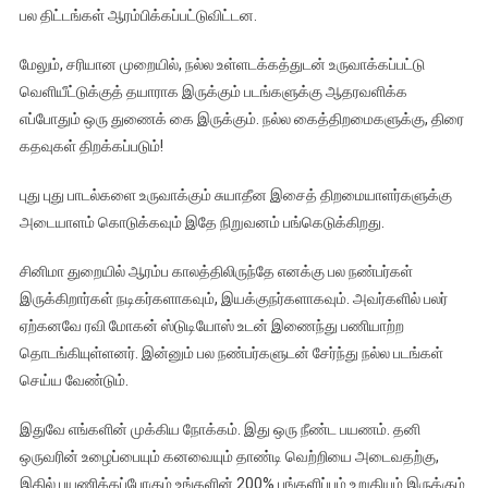
பல திட்டங்கள் ஆரம்பிக்கப்பட்டுவிட்டன.
மேலும், சரியான முறையில், நல்ல உள்ளடக்கத்துடன் உருவாக்கப்பட்டு
வெளியீட்டுக்குத் தயாராக இருக்கும் படங்களுக்கு ஆதரவளிக்க
எப்போதும் ஒரு துணைக் கை இருக்கும். நல்ல கைத்திறமைகளுக்கு, திரை
கதவுகள் திறக்கப்படும்!
புது புது பாடல்களை உருவாக்கும் சுயாதீன இசைத் திறமையாளர்களுக்கு
அடையாளம் கொடுக்கவும் இதே நிறுவனம் பங்கெடுக்கிறது.
சினிமா துறையில் ஆரம்ப காலத்திலிருந்தே எனக்கு பல நண்பர்கள்
இருக்கிறார்கள் நடிகர்களாகவும், இயக்குநர்களாகவும். அவர்களில் பலர்
ஏற்கனவே ரவி மோகன் ஸ்டுடியோஸ் உடன் இணைந்து பணியாற்ற
தொடங்கியுள்ளனர். இன்னும் பல நண்பர்களுடன் சேர்ந்து நல்ல படங்கள்
செய்ய வேண்டும்.
இதுவே எங்களின் முக்கிய நோக்கம். இது ஒரு நீண்ட பயணம். தனி
ஒருவரின் உழைப்பையும் கனவையும் தாண்டி வெற்றியை அடைவதற்கு,
இதில் பயணிக்கப்போகும் உங்களின் 200% பங்களிப்பும் உறுதியும் இருக்கும்