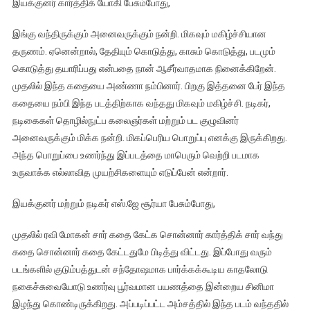
இயக்குனர் கார்த்திக் யோகி பேசும்போது,
இங்கு வந்திருக்கும் அனைவருக்கும் நன்றி. மிகவும் மகிழ்ச்சியான
தருணம். ஏனென்றால், தேதியும் கொடுத்து, காசும் கொடுத்து, படமும்
கொடுத்து தயாரிப்பது என்பதை நான் ஆசீர்வாதமாக நினைக்கிறேன்.
முதலில் இந்த கதையை அண்ணா நம்பினார். பிறகு இத்தனை பேர் இந்த
கதையை நம்பி இந்த படத்திற்காக வந்தது மிகவும் மகிழ்ச்சி. நடிகர்,
நடிகைகள் தொழில்நுட்ப கலைஞர்கள் மற்றும் பட குழுவினர்
அனைவருக்கும் மிக்க நன்றி. மிகப்பெரிய பொறுப்பு எனக்கு இருக்கிறது.
அந்த பொறுப்பை உணர்ந்து இப்படத்தை மாபெரும் வெற்றி படமாக
உருவாக்க எல்லாவித முயற்சிகளையும் எடுப்பேன் என்றார்.
இயக்குனர் மற்றும் நடிகர் எஸ்.ஜே சூர்யா பேசும்போது,
முதலில் ரவி மோகன் சார் கதை கேட்க சொன்னார் கார்த்திக் சார் வந்து
கதை சொன்னார் கதை கேட்டதுமே பிடித்து விட்டது. இப்போது வரும்
படங்களில் குடும்பத்துடன் சந்தோஷமாக பார்க்கக்கூடிய காதலோடு
நகைச்சுவையோடு உணர்வு பூர்வமான பயணத்தை இன்றைய சினிமா
இழந்து கொண்டிருக்கிறது. அப்படிப்பட்ட அம்சத்தில் இந்த படம் வந்ததில்