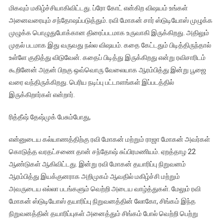
மிகவும் மகிழ்ச்சியாகிவிட்டது. ப்ரோ கோட் என்கிற விஷயம் உங்கள்
அனைவரையும் சந்தோஷப்படுத்தும். ரவி மோகன் சார் ஸ்டுடியோஸ் முழுக்க
முழுக்க பொழுதுபோக்கான திரைப்படமாக உருவாகி இருக்கிறது. அதிலும்
முதல் படமாக இது வருவது நல்ல விஷயம். கதை கேட்டதும் பிடித்திருந்தால்
உள்ளே குதித்து விடுவேன். கதைப் பிடித்து இருக்கிறது என்று ரவிசாரிடம்
கூறினேன் அதன் பிறகு ஒவ்வொரு வேலையாக ஆரம்பித்து இன்று பூஜை
வரை வந்திருக்கிறது. பெரிய நடிப்பு பட்டாளங்கள் இப்படத்தில்
இருக்கிறார்கள் என்றார்.
ரித்தீஷ் தேஷ்முக் பேசும்போது,
என்னுடைய கல்யாணத்திற்கு ரவி மோகன் மற்றும் ராஜா மோகன் அவர்கள்
கொடுத்த வரதட்சணை தான் சந்தோஷ் சுப்பிரமணியம். ஏறத்தாழ 22
ஆண்டுகள் ஆகிவிட்டது. இன்று ரவி மோகன் தயாரிப்பு நிறுவனம்
ஆரம்பித்து இயக்குனராக அறிமுகம் ஆவதில் மகிழ்ச்சி மற்றும்
அவருடைய எல்லா படங்களும் வெற்றி அடைய வாழ்த்துகள். மேலும் ரவி
மோகன் ஸ்டுடியோஸ் தயாரிப்பு நிறுவனத்தின் லோகோ, சிங்கம் இந்த
நிறுவனத்தின் தயாரிப்புகள் அனைத்தும் சிங்கம் போல் வெற்றி பெற்று