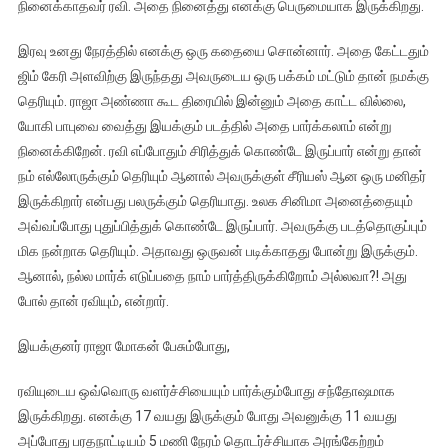
நினைக்காதவர் ரவி. அதை நினைத்து எனக்கு பெருமையாக இருக்கிறது.
இரவு உனது நேரத்தில் எனக்கு ஒரு கதையை சொன்னார். அதை கேட்டதும்
ஜிம் கேரி அளவிற்கு இருந்தது அவருடைய ஒரு பக்கம் மட்டும் தான் நமக்கு
தெரியும். ராஜா அண்ணா கூட திரையில் இன்னும் அதை காட்ட வில்லை,
யோகி பாபுவை வைத்து இயக்கும் படத்தில் அதை பார்க்கலாம் என்று
நினைக்கிறேன். ரவி எப்போதும் சிரித்துக் கொண்டே இருப்பார் என்று தான்
நம் எல்லோருக்கும் தெரியும் ஆனால் அவருக்குள் சீரியஸ் ஆன ஒரு மனிதர்
இருக்கிறார் என்பது பலருக்கும் தெரியாது. உலக சினிமா அனைத்தையும்
அவ்வப்போது புதுப்பித்துக் கொண்டே இருப்பார். அவருக்கு படத்தொகுப்பும்
மிக நன்றாக தெரியும். அதாவது ஒருவன் படிக்காதது போன்று இருக்கும்.
ஆனால், நல்ல மார்க் எடுப்பதை நாம் பார்த்திருக்கிறோம் அல்லவா?! அது
போல் தான் ரவியும், என்றார்.
இயக்குனர் ராஜா மோகன் பேசும்போது,
ரவியுடைய ஒவ்வொரு வளர்ச்சியையும் பார்க்கும்போது சந்தோஷமாக
இருக்கிறது. எனக்கு 17 வயது இருக்கும் போது அவனுக்கு 11 வயது
அப்போது பரதநாட்டியம் 5 மணி நேரம் தொடர்ச்சியாக அரங்கேற்றம்