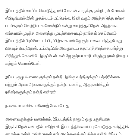
இப்படத்தில் வாய்ப்பு கொடுத்த ரவி மோகன் சாருக்கு நன்றி. ரவி மோகன்
ஸ்டுடியோஸ் இன் முதல் படம் மட்டுமல்ல, இனி வரும் அடுத்தடுத்த எல்லா
படங்களும் வெற்றியாக வேண்டும் என்று வாழ்த்துகிறேன். அதற்காக
எங்களால் முடிந்த அனைத்து முயற்சிகளையும் நாங்கள் செய்வோம்.
இப்படத்தில் பிரம்மோ படப்பிடிப்பிற்காக எஸ்.ஜே சூர்யாவை பார்த்தபோது
மிகவும் வியந்தேன். படப்பிடிப்பில் அவருடைய கதாபாத்திரத்தை பார்த்து
சிரித்துக் கொண்டே இருப்பேன். எஸ் ஜே சூர்யா சாரிடமிருந்து நான் நிறைய
கற்றுக் கொண்டேன்.
இப்பட குழு அனைவருக்கும் நன்றி . இங்கு வந்திருக்கும் பத்திரிக்கை
மற்றும் மீடியா அனைவருக்கும் நன்றி . எனக்கு ஆதரவளிக்கும்
ரசிகர்களுக்கும் நன்றி என்றார்.
நடிகை மாளவிகா மனோஜ் பேசும்போது
அனைவருக்கும் வணக்கம். இப்படத்தில் நானும் ஒரு பகுதியாக
இருக்கிறேன் என்பதில் மகிழ்ச்சி. இப்படத்தில் வாய்ப்பு கொடுத்த கார்த்திக்
சாருக்கு நன்றி, ரவி மோகன் சார் அவர்களுக்கும் மிக்க நன்றி. இப்படம்