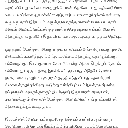
அடுத்து, யோகி பாபு சாருக்கு வாழ்த்துகள். அவருடைய நகைச்சுவைக்கு
அவர் எப்போதும் எல்லை வகுத்துக் கொண்டதே கிடையாது. ஆர்டினரி மேன்
உடைய வாழ்க்கை ஒரு எக்ஸ்ட்ரா ஆர்டினரி பயணமாக இருக்கும் என்பதை
கூறுவது தான் இந்த படம். அதுக்கு பொருத்தமானவர் யோகி பாபு தான்.
ஆனால் அவரிடம் கேட்டால் குரு நான் காமெடி நடிகன் என்பார். ஆனால்,
அவருக்குள் ஒரு ஹீரோ இருக்கிறார் என்பதை படத்தை பார்த்தால் தெரியும்.
ஒரு நடிகர் இயக்குனர் ஆவது சாதாரண விஷயம் அல்ல. சிறு வயது முதலே
சினிமாவில் பயணித்ததால் அந்த நம்பிக்கை அவருக்கு வந்திருக்கிறது.
எல்லோருக்கும் இயக்குனராக வேண்டும் என்று ஆசை இருக்கும். ஆனால்,
எல்லோராலும் ஒரு படத்தை இயக்கி விட முடியாது. அதேபோல், எல்லா
நடிகர்களுக்கும் இயக்குனராகும் தகுதி வந்து விடாது. ஆனால், ரவி
மோகனுக்கு இருக்கிறது. அடுத்து கார்த்தியும் படம் இயக்குவார் என்று
நம்புகிறேன். அவருக்குள்ளும் இயக்குனர் இருக்கிறார். அதேபோல்,
மணிகண்டனும் விரைவில் இயக்குனர் ஆகி விடுவார் என்று நம்புகிறேன்.
அனைவருக்கும் வாழ்த்துகள்.
இப்படத்தின் ப்ரோமோ பார்க்கும்போது நிச்சயம் வெற்றி பெறும் என்று
தெரிகிறது. ரவி மோகன் இயக்கும் ஆர்டினரி மேன் படமும் வெற்றியடைய