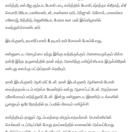
கார்த்தி, எஸ்.ஜே.சூர்யா, யோகி பாபு, கார்த்திக் யோகி, ஷ்ரத்தா ஸ்ரீநாத், ஸ்ரீ
கௌரி பிரியா, மணிகண்டன், கண்ணா ரவி, அர்ஜுன் அசோக், மாளவிகா
மனோஜ், ரித்தீஷ், ஜெனிலியா, பேரரசு என பலர் இவ்விழாவில்
கலந்துக்கொண்டனர்.
இயக்குனர், தயாரிப்பாளர் & நடிகர் ரவி மோகன் பேசும்போது,
என்னுடைய அழைப்பை ஏற்று இங்கு வந்திருக்கும் அனைவருக்கும் மிக்க
நன்றி இந்த தருணத்தில் நான் எந்த அளவிற்கு மகிழ்ச்சியாக இருக்கிறேன்
என்பது எனக்கு மட்டும்தான் தெரியும்.
நான் இயக்குனர் ஆகி விட்டேன். நான் இயக்குனர் ஆகினால் யோகி
வைத்ததால் படம் எடுக்க வேண்டும் என்று ஆசைப்பட்டேன் அதற்கான
புரோமோவும் எடுத்துவிட்டேன். இன்று என்னுடைய இரண்டு படங்களின்
பூஜையும் ஒரே நேரத்தில் நடப்பதில் மிகவும் மகிழ்ச்சி.
கார்த்தியும் நானும் ஆடம்பரத்தை விரும்பாதவர்கள். பொன்னியின்
செல்வன் படப்பிடிப்பின் போது தாய்லாந்தில் சாலையில் அவ்வப்போது