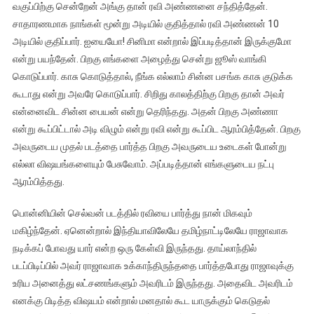
வகுப்பிற்கு சென்றேன் அங்கு தான் ரவி அண்ணனை சந்தித்தேன்.
சாதாரணமாக நாங்கள் மூன்று அடியில் குதித்தால் ரவி அண்ணன் 10
அடியில் குதிப்பார். ஐயையோ! சினிமா என்றால் இப்படித்தான் இருக்குமோ
என்று பயந்தேன். பிறகு எங்களை அழைத்து சென்று ஜூஸ் வாங்கி
கொடுப்பார். காசு கொடுத்தால், நீங்க எல்லாம் சின்ன பசங்க காசு குடுக்க
கூடாது என்று அவரே கொடுப்பார். சிறிது காலத்திற்கு பிறகு தான் அவர்
என்னைவிட சின்ன பையன் என்று தெரிந்தது. அதன் பிறகு அண்ணா
என்று கூப்பிட்டால் அடி விழும் என்று ரவி என்று கூப்பிட ஆரம்பித்தேன். பிறகு
அவருடைய முதல் படத்தை பார்த்த பிறகு அவருடைய உடைகள் போன்று
எல்லா விஷயங்களையும் பேசுவோம். அப்படித்தான் எங்களுடைய நட்பு
ஆரம்பித்தது.
பொன்னியின் செல்வன் படத்தில் ரவியை பார்த்து நான் மிகவும்
மகிழ்ந்தேன். ஏனென்றால் இந்தியாவிலேயே தமிழ்நாட்டிலேயே ராஜாவாக
நடிக்கப் போவது யார் என்ற ஒரு கேள்வி இருந்தது. தாய்லாந்தில்
படப்பிடிப்பில் அவர் ராஜாவாக உக்காந்திருந்ததை பார்த்தபோது ராஜாவுக்கு
உரிய அனைத்து லட்சணங்களும் அவரிடம் இருந்தது. அதைவிட அவரிடம்
எனக்கு பிடித்த விஷயம் என்றால் மனதால் கூட யாருக்கும் கெடுதல்