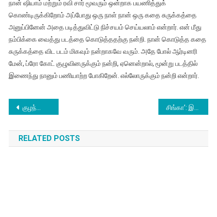
நான் ஷியாம் மற்றும் ரவி சார் மூவரும் ஒன்றாக பயணித்துக்
கொண்டிருக்கிறோம் அப்போது ஒரு நாள் நான் ஒரு கதை சுருக்கத்தை
அனுப்பினேன் அதை படித்துவிட்டு நிச்சயம் செய்யலாம் என்றார். என் மீது
நம்பிக்கை வைத்து படத்தை கொடுத்ததற்கு நன்றி. நான் கொடுத்த கதை
சுருக்கத்தை விட படம் மிகவும் நன்றாகவே வரும். அதே போல் ஆர்டினரி
மேன், ப்ரோ கோட் குழுவினருக்கும் நன்றி, ஏனென்றால், மூன்று படத்தில்
இணைந்து நானும் பணியாற்ற போகிறேன். எல்லோருக்கும் நன்றி என்றார்.
Post
குழந்தைகளை கவரும் விதமாக யானையை மையப்படுத்தி உருவாகும் ‘அழகர் யானை’
சிங்கா’: இந்தியாவில் முதல்முறையாக உண்மையான சிங்கத்துடன் எடுக்கப்படும் முழுநீளத் திரைப்படம்
navigation
RELATED POSTS
காவிரிக்காக விழிப்புணர்வு பாடலை உருவாக்கும் இயக்குநர் ராகேஷ்..!
April 16, 2018