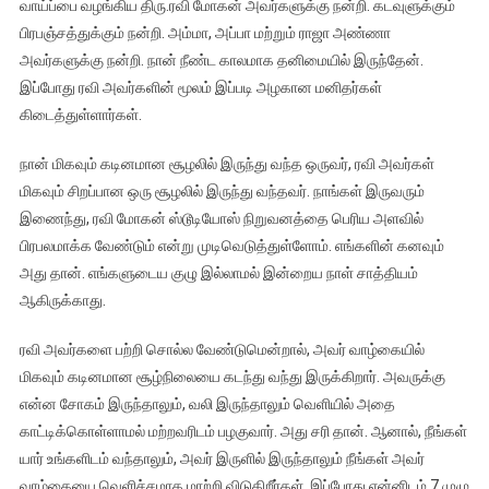
வாய்ப்பை வழங்கிய திரு.ரவி மோகன் அவர்களுக்கு நன்றி. கடவுளுக்கும்
பிரபஞ்சத்துக்கும் நன்றி. அம்மா, அப்பா மற்றும் ராஜா அண்ணா
அவர்களுக்கு நன்றி. நான் நீண்ட காலமாக தனிமையில் இருந்தேன்.
இப்போது ரவி அவர்களின் மூலம் இப்படி அழகான மனிதர்கள்
கிடைத்துள்ளார்கள்.
நான் மிகவும் கடினமான சூழலில் இருந்து வந்த ஒருவர், ரவி அவர்கள்
மிகவும் சிறப்பான ஒரு சூழலில் இருந்து வந்தவர். நாங்கள் இருவரும்
இணைந்து, ரவி மோகன் ஸ்டூடியோஸ் நிறுவனத்தை பெரிய அளவில்
பிரபலமாக்க வேண்டும் என்று முடிவெடுத்துள்ளோம். எங்களின் கனவும்
அது தான். எங்களுடைய குழு இல்லாமல் இன்றைய நாள் சாத்தியம்
ஆகிருக்காது.
ரவி அவர்களை பற்றி சொல்ல வேண்டுமென்றால், அவர் வாழ்கையில்
மிகவும் கடினமான சூழ்நிலையை கடந்து வந்து இருக்கிறார். அவருக்கு
என்ன சோகம் இருந்தாலும், வலி இருந்தாலும் வெளியில் அதை
காட்டிக்கொள்ளாமல் மற்றவரிடம் பழகுவார். அது சரி தான். ஆனால், நீங்கள்
யார் உங்களிடம் வந்தாலும், அவர் இருளில் இருந்தாலும் நீங்கள் அவர்
வாழ்கையை வெளிச்சமாக மாற்றி விடுகிறீர்கள். இப்போது என்னிடம் 7 முழு