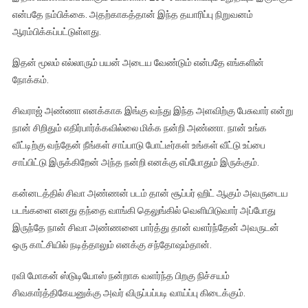
என்பதே நம்பிக்கை. அதற்காகத்தான் இந்த தயாரிப்பு நிறுவனம்
ஆரம்பிக்கப்பட்டுள்ளது.
இதன் மூலம் எல்லாரும் பயன் அடைய வேண்டும் என்பதே எங்களின்
நோக்கம்.
சிவராஜ் அண்ணா எனக்காக இங்கு வந்து இந்த அளவிற்கு பேசுவார் என்று
நான் சிறிதும் எதிர்பார்க்கவில்லை மிக்க நன்றி அண்ணா. நான் உங்க
வீட்டிற்கு வந்தேன் நீங்கள் சாப்பாடு போட்டீர்கள் உங்கள் வீட்டு உப்பை
சாப்பிட்டு இருக்கிறேன் அந்த நன்றி எனக்கு எப்போதும் இருக்கும்.
கன்னடத்தில் சிவா அண்ணன் படம் தான் சூப்பர் ஹிட் ஆகும் அவருடைய
படங்களை எனது தந்தை வாங்கி தெலுங்கில் வெளியிடுவார் அப்போது
இருந்தே நான் சிவா அண்ணனை பார்த்து தான் வளர்ந்தேன் அவருடன்
ஒரு காட்சியில் நடித்தாலும் எனக்கு சந்தோஷம்தான்.
ரவி மோகன் ஸ்டுடியோஸ் நன்றாக வளர்ந்த பிறகு நிச்சயம்
சிவகார்த்திகேயனுக்கு அவர் விருப்பப்படி வாய்ப்பு கிடைக்கும்.