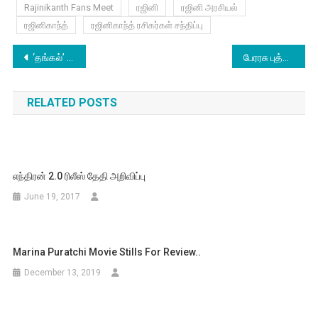
Rajinikanth Fans Meet
ரஜினி
ரஜினி அரசியல்
ரஜினிகாந்த்
ரஜினிகாந்த் ரசிகர்கள் சந்திப்பு
Post
‘தங்கல்’ – சீன வசூலில் புதிய சாதனை
பேரரசு புத்தக வெளியீட்டு விழா, பாரதிராஜா பரபரப்புப் பேச்சு
navigation
RELATED POSTS
எந்திரன் 2.0 ரிலீஸ் தேதி அறிவிப்பு
June 19, 2017
Marina Puratchi Movie Stills For Review..
December 13, 2019