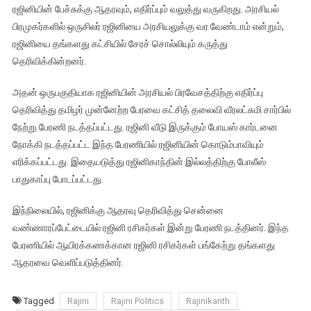
ரஜினியின் பேச்சுக்கு ஆதரவும், எதிர்ப்பும் வலுத்து வருகிறது. அரசியல்
பிரமுகர்களில் ஒருசிலர் ரஜினியை அரசியலுக்கு வர வேண்டாம் என்றும்,
ரஜினியை தங்களது கட்சியில் சேரச் சொல்லியும் கருத்து
தெரிவிக்கின்றனர்.
அதன் ஒருபகுதியாக ரஜினியின் அரசியல் பிரவேசத்திற்கு எதிர்ப்பு
தெரிவித்து தமிழர் முன்னேற்ற பேரவை கட்சித் தலைவி வீரலட்சுமி சார்பில்
நேற்று பேரணி நடத்தப்பட்டது. ரஜினி வீடு இருக்கும் போயஸ் கார்டனை
நோக்கி நடத்தப்பட்ட இந்த பேரணியில் ரஜினியின் கொடும்பாவியும்
எரிக்கப்பட்டது. இதையடுத்து ரஜினிகாந்தின் இல்லத்திற்கு போலீஸ்
பாதுகாப்பு போடப்பட்டது.
இந்நிலையில், ரஜினிக்கு ஆதரவு தெரிவித்து சென்னை
வண்ணாரப்பேட்டையில் ரஜினி ரசிகர்கள் இன்று பேரணி நடத்தினர். இந்த
பேரணியில் ஆயிரக்கணக்கான ரஜினி ரசிகர்கள் பங்கேற்று தங்களது
ஆதரவை வெளிப்படுத்தினர்.
Tagged
Rajini
Rajini Politics
Rajinikanth