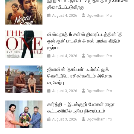
நூறு சாமி ஆகஸ்ட் 7 முதல் தமிழ் ZEE5-ல்
திரையிடப்படுகிறது
August 4, 2026
Dgowdham Pro
விஸ்வநாத் & சன்ஸ் திரைப்படத்தின் ‘தி
ஒன் ரூல்’ பாடலில் அனல் பறக்க விடும்
சூர்யா
August 4, 2026
Dgowdham Pro
ஜீவாவின் ‘தகப்பன்’ ஃபர்ஸ்ட் லுக்
வெளியீடு… ரசிகர்களிடம் அமோக
வரவேற்பு
August 3, 2026
Dgowdham Pro
கார்த்தி – இயக்குநர் மோகன் ராஜா
கூட்டணியில் புதிய திரைப்படம்
August 3, 2026
Dgowdham Pro