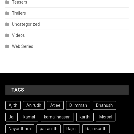
Teasers
Trailers
Uncategorized
Videos
Web Series
TAGS
Ajith
Anirudh
Atlee
D. Imman
Dhanush
Jai
kamal
kamal haasan
karthi
Mersal
Nayanthara
pa ranjith
Rajini
Rajinikanth