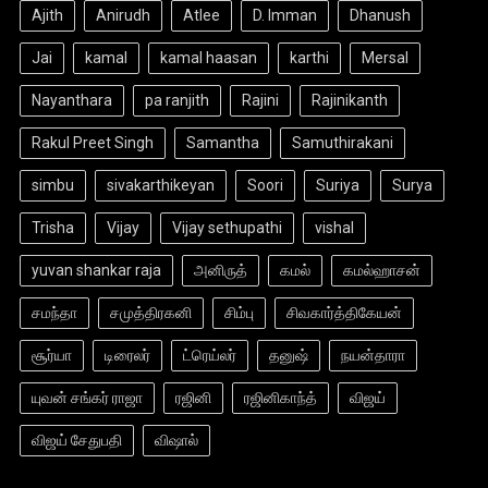
Ajith
Anirudh
Atlee
D. Imman
Dhanush
Jai
kamal
kamal haasan
karthi
Mersal
Nayanthara
pa ranjith
Rajini
Rajinikanth
Rakul Preet Singh
Samantha
Samuthirakani
simbu
sivakarthikeyan
Soori
Suriya
Surya
Trisha
Vijay
Vijay sethupathi
vishal
yuvan shankar raja
அனிருத்
கமல்
கமல்ஹாசன்
சமந்தா
சமுத்திரகனி
சிம்பு
சிவகார்த்திகேயன்
சூர்யா
டிரைலர்
ட்ரெய்லர்
தனுஷ்
நயன்தாரா
யுவன் சங்கர் ராஜா
ரஜினி
ரஜினிகாந்த்
விஜய்
விஜய் சேதுபதி
விஷால்