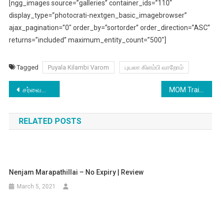
[ngg_images source=”galleries” container_ids=”110″
display_type=”photocrati-nextgen_basic_imagebrowser”
ajax_pagination=”0″ order_by=”sortorder” order_direction=”ASC”
returns=”included” maximum_entity_count=”500″]
Tagged
Puyala Kilambi Varom
புயலா கிளம்பி வாறோம்
Post
சர்வைவா முடிச்சிட்டு செர்பியா போயாச்சு
MOM Trailer 2 | Hindi
navigation
RELATED POSTS
Nenjam Marapathillai – No Expiry | Review
March 5, 2021