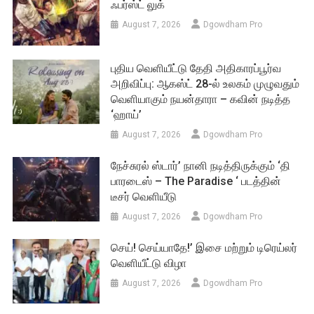
ஃபர்ஸ்ட் லுக்
August 7, 2026
Dgowdham Pro
புதிய வெளியீட்டு தேதி அதிகாரப்பூர்வ
அறிவிப்பு: ஆகஸ்ட் 28-ல் உலகம் முழுவதும்
வெளியாகும் நயன்தாரா – கவின் நடித்த
‘ஹாய்’
August 7, 2026
Dgowdham Pro
நேச்சுரல் ஸ்டார்’ நானி நடித்திருக்கும் ‘தி
பாரடைஸ் – The Paradise ‘ படத்தின்
டீசர் வெளியீடு
August 7, 2026
Dgowdham Pro
செய்! செய்யாதே!’ இசை மற்றும் டிரெய்லர்
வெளியீட்டு விழா
August 7, 2026
Dgowdham Pro