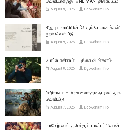
வெளியாகிறது ‘ONE MAN’ திரைப்படம்
August 9, 2026
Dgowdham Pro
சீனு ராமசாமியின் ‘பெரும் மௌனங்கள்’
நூல் வெளியீடு
August 9, 2026
Dgowdham Pro
போட்டோகிராபர் – திரை விமர்சனம்
August 8, 2026
Dgowdham Pro
‘கரிகாலா’ – மிரளவைக்கும் ஃபர்ஸ்ட் லுக்
வெளியீடு
August 7, 2026
Dgowdham Pro
வரவேற்பைக் குவிக்கும் ‘மாஸ்டர் பிளான்’