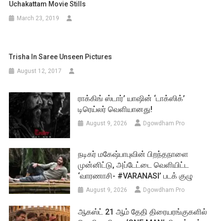
Uchakattam Movie Stills
March 23, 2019
Trisha In Saree Unseen Pictures
August 12, 2017
ராக்கிங் ஸ்டார்’ யாஷின் ‘டாக்ஸிக்’
டிரெய்லர் வெளியானது!
August 9, 2026
Dgowdham Pro
நடிகர் மகேஷ்பாபுவின் பிறந்தநாளை
முன்னிட்டு, அப்டேட்டை வெளியிட்ட
‘வாரணாசி- #VARANASI’ படக் குழு
August 9, 2026
Dgowdham Pro
ஆகஸ்ட் 21 ஆம் தேதி திரையரங்குகளில்