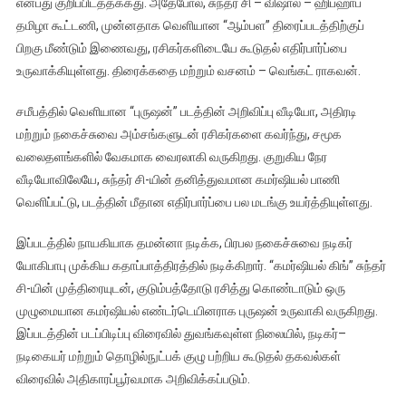
என்பது குறிப்பிடத்தக்கது. அதேபோல், சுந்தர் சி – விஷால் – ஹிப்ஹாப்
தமிழா கூட்டணி, முன்னதாக வெளியான “ஆம்பள” திரைப்படத்திற்குப்
பிறகு மீண்டும் இணைவது, ரசிகர்களிடையே கூடுதல் எதிர்பார்ப்பை
உருவாக்கியுள்ளது. திரைக்கதை மற்றும் வசனம் – வெங்கட் ராகவன்.
சமீபத்தில் வெளியான “புருஷன்” படத்தின் அறிவிப்பு வீடியோ, அதிரடி
மற்றும் நகைச்சுவை அம்சங்களுடன் ரசிகர்களை கவர்ந்து, சமூக
வலைதளங்களில் வேகமாக வைரலாகி வருகிறது. குறுகிய நேர
வீடியோவிலேயே, சுந்தர் சி-யின் தனித்துவமான கமர்ஷியல் பாணி
வெளிப்பட்டு, படத்தின் மீதான எதிர்பார்ப்பை பல மடங்கு உயர்த்தியுள்ளது.
இப்படத்தில் நாயகியாக தமன்னா நடிக்க, பிரபல நகைச்சுவை நடிகர்
யோகிபாபு முக்கிய கதாப்பாத்திரத்தில் நடிக்கிறார். “கமர்ஷியல் கிங்” சுந்தர்
சி-யின் முத்திரையுடன், குடும்பத்தோடு ரசித்து கொண்டாடும் ஒரு
முழுமையான கமர்ஷியல் எண்டர்டெயினராக புருஷன் உருவாகி வருகிறது.
இப்படத்தின் படப்பிடிப்பு விரைவில் துவங்கவுள்ள நிலையில், நடிகர்–
நடிகையர் மற்றும் தொழில்நுட்பக் குழு பற்றிய கூடுதல் தகவல்கள்
விரைவில் அதிகாரப்பூர்வமாக அறிவிக்கப்படும்.