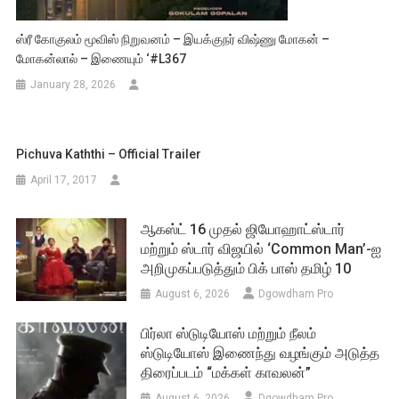
ஸ்ரீ கோகுலம் மூவிஸ் நிறுவனம் – இயக்குநர் விஷ்ணு மோகன் –
மோகன்லால் – இணையும் ‘#L367
January 28, 2026
Pichuva Kaththi – Official Trailer
April 17, 2017
ஆகஸ்ட் 16 முதல் ஜியோஹாட்ஸ்டார்
மற்றும் ஸ்டார் விஜயில் ‘Common Man’-ஐ
அறிமுகப்படுத்தும் பிக் பாஸ் தமிழ் 10
August 6, 2026
Dgowdham Pro
பிர்லா ஸ்டுடியோஸ் மற்றும் நீலம்
ஸ்டுடியோஸ் இணைந்து வழங்கும் அடுத்த
திரைப்படம் “மக்கள் காவலன்”
August 6, 2026
Dgowdham Pro