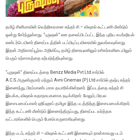
தமிழ் சினிமாவின் வெற்றிகரமான சுந்தர் சி – விஷால் கூட்டணி மீண்டும்
ஒன்று சேர்ந்துள்ளது. “புருஷன்” என தலைப்பிடப்பட்ட இந்த புதிய கமர்ஷியல்
எண்டர்டெயினர் திரைப்படத்தின் படப்பிடிப்பு விரைவில் துவங்கவுள்ளது.
இதன் அதிகாரப்பூர்வ அறிவிப்பு, தமிழ் திரையுலகிலும் ரசிகர்களிடையிலும்
பெரும் உற்சாகத்தை ஏற்படுத்தியுள்ளது.
“புருஷன்” திரைப்படத்தை Benzz Media Pvt Ltd சார்பில்
A.C.S.அருண்குமார் மற்றும் Avni Cinemax (P) Ltd சார்பில் குஷ்பு சுந்தர்
இணைந்து, பிரம்மாண்டமாக தயாரிக்கின்றனர். இப்படத்தை சுந்தர் சி
இயக்க, விஷால் கதாநாயகனாக நடிக்கிறார். மேலும், பிரபல
இசையமைப்பாளர் ஹிப்ஹாப் தமிழா இந்த படத்திற்கு இசையமைக்கிறார்.
இந்த கூட்டணி மீண்டும் இணைந்திருப்பது, திரைப்பட வர்த்தக
வட்டாரங்களில் பெரும் பேசுபொருளாகியுள்ளது.
இந்த படம், சுந்தர் சி – விஷால் கூட்டணி இணையும் நான்காவது படம்