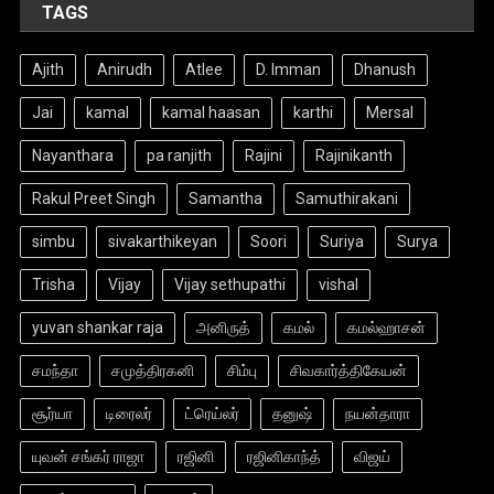
TAGS
Ajith
Anirudh
Atlee
D. Imman
Dhanush
Jai
kamal
kamal haasan
karthi
Mersal
Nayanthara
pa ranjith
Rajini
Rajinikanth
Rakul Preet Singh
Samantha
Samuthirakani
simbu
sivakarthikeyan
Soori
Suriya
Surya
Trisha
Vijay
Vijay sethupathi
vishal
yuvan shankar raja
அனிருத்
கமல்
கமல்ஹாசன்
சமந்தா
சமுத்திரகனி
சிம்பு
சிவகார்த்திகேயன்
சூர்யா
டிரைலர்
ட்ரெய்லர்
தனுஷ்
நயன்தாரா
யுவன் சங்கர் ராஜா
ரஜினி
ரஜினிகாந்த்
விஜய்