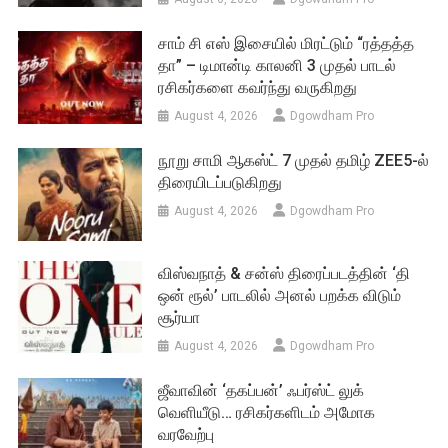
சாம் சி எஸ் இசையில் மிரட்டும் “ரத்தத்த
தா” – டிமான்டி காலனி 3 முதல் பாடல்
ரசிகர்களை கவர்ந்து வருகிறது
August 4, 2026
Dgowdham Pro
நூறு சாமி ஆகஸ்ட் 7 முதல் தமிழ் ZEE5-ல்
திரையிடப்படுகிறது
August 4, 2026
Dgowdham Pro
விஸ்வநாத் & சன்ஸ் திரைப்படத்தின் ‘தி
ஒன் ரூல்’ பாடலில் அனல் பறக்க விடும்
சூர்யா
August 4, 2026
Dgowdham Pro
ஜீவாவின் ‘தகப்பன்’ ஃபர்ஸ்ட் லுக்
வெளியீடு… ரசிகர்களிடம் அமோக
வரவேற்பு