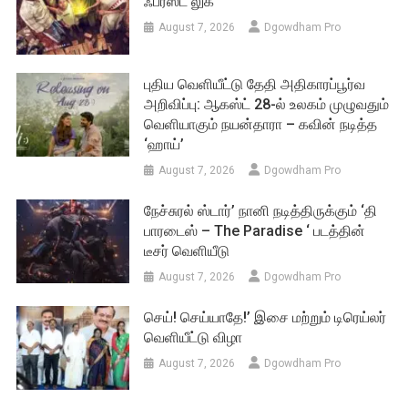
ஃபர்ஸ்ட் லுக்
August 7, 2026
Dgowdham Pro
புதிய வெளியீட்டு தேதி அதிகாரப்பூர்வ
அறிவிப்பு: ஆகஸ்ட் 28-ல் உலகம் முழுவதும்
வெளியாகும் நயன்தாரா – கவின் நடித்த
‘ஹாய்’
August 7, 2026
Dgowdham Pro
நேச்சுரல் ஸ்டார்’ நானி நடித்திருக்கும் ‘தி
பாரடைஸ் – The Paradise ‘ படத்தின்
டீசர் வெளியீடு
August 7, 2026
Dgowdham Pro
செய்! செய்யாதே!’ இசை மற்றும் டிரெய்லர்
வெளியீட்டு விழா
August 7, 2026
Dgowdham Pro