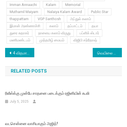
Imman Annaachi
Kalam
Memorial
Muthamil Maiyam
Nalaiya Kalam Award
Public Star
thappattam
VGP Santhosh
அப்துல் கலாம்
இமான் அண்ணாச்சி
கலாம்
தப்பாட்டம்
தயா
துரை சுதாகர்
நாளைய கலாம் விருது
பப்ளிக் ஸ்டார்
மணிமண்டபம்
முத்தமிழ் மையம்
விஜிபி சந்தோஷ்
Post
4 விதமான கதைகளுடன் துல்கர் படம்
வெயிலை வெறுக்கும் சமந்தா
navigation
RELATED POSTS
ரிலீஸ்க்கு முன்பே சாதனை படைக்கும் ரஜினியின் கூலி
July 5, 2025
வடசென்னை வாசியாகும் அஜித்!