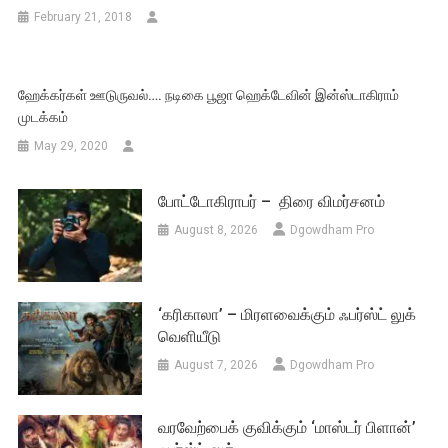
February 21, 2018
ஹேக்கர்கள் ஊடுருவல்…. நடிகை பூஜா ஹெக்டேவின் இன்ஸ்டாகிராம்
முடக்கம்
May 29, 2020
போட்டோகிராபர் – திரை விமர்சனம்
August 8, 2026
Dgowdham Pro
‘கரிகாலா’ – மிரளவைக்கும் ஃபர்ஸ்ட் லுக்
வெளியீடு
August 7, 2026
Dgowdham Pro
வரவேற்பைக் குவிக்கும் ‘மாஸ்டர் பிளான்’