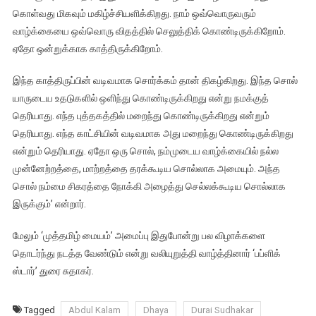
கொள்வது மிகவும் மகிழ்ச்சியளிக்கிறது. நாம் ஒவ்வொருவரும்
வாழ்க்கையை ஒவ்வொரு விதத்தில் செலுத்திக் கொண்டிருக்கிறோம்.
ஏதோ ஒன்றுக்காக காத்திருக்கிறோம்.
இந்த காத்திருப்பின் வடிவமாக சொர்க்கம் தான் திகழ்கிறது. இந்த சொல்
யாருடைய உதடுகளில் ஒளிந்து கொண்டிருக்கிறது என்று நமக்குத்
தெரியாது. எந்த புத்தகத்தில் மறைந்து கொண்டிருக்கிறது என்றும்
தெரியாது. எந்த காட்சியின் வடிவமாக அது மறைந்து கொண்டிருக்கிறது
என்றும் தெரியாது. ஏதோ ஒரு சொல், நம்முடைய வாழ்க்கையில் நல்ல
முன்னேற்றத்தை, மாற்றத்தை தரக்கூடிய சொல்லாக அமையும். அந்த
சொல் நம்மை சிகரத்தை நோக்கி அழைத்து செல்லக்கூடிய சொல்லாக
இருக்கும்’ என்றார்.
மேலும் ‘முத்தமிழ் மையம்’ அமைப்பு இதுபோன்று பல விழாக்களை
தொடர்ந்து நடத்த வேண்டும் என்று வலியுறுத்தி வாழ்த்தினார் ‘பப்ளிக்
ஸ்டார்’ துரை சுதாகர்.
Tagged
Abdul Kalam
Dhaya
Durai Sudhakar