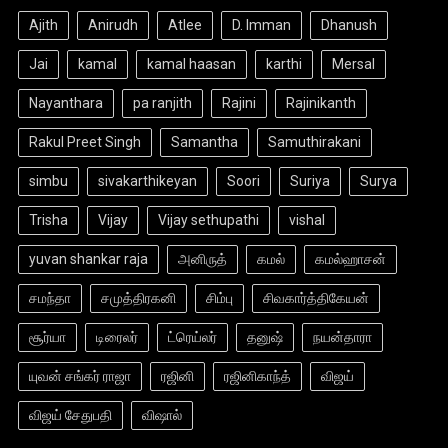
Ajith
Anirudh
Atlee
D. Imman
Dhanush
Jai
kamal
kamal haasan
karthi
Mersal
Nayanthara
pa ranjith
Rajini
Rajinikanth
Rakul Preet Singh
Samantha
Samuthirakani
simbu
sivakarthikeyan
Soori
Suriya
Surya
Trisha
Vijay
Vijay sethupathi
vishal
yuvan shankar raja
அனிருத்
கமல்
கமல்ஹாசன்
சமந்தா
சமுத்திரகனி
சிம்பு
சிவகார்த்திகேயன்
சூர்யா
டிரைலர்
ட்ரெய்லர்
தனுஷ்
நயன்தாரா
யுவன் சங்கர் ராஜா
ரஜினி
ரஜினிகாந்த்
விஜய்
விஜய் சேதுபதி
விஷால்