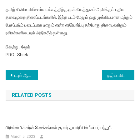
தமிழ் சினிமாவில் உள்ளடக்கத்திற்கு முக்கியத்துவம் அளிக்கும் புதிய
தலைமுறை திரைப்படங்களில், இந்த படம் மேலும் ஒரு முக்கியமான மற்றும்
பேசப்படும் படைப்பாக மாறும் என்ற எதிர்பார்ப்பு தற்போது திரையுலகிலும்
ரசிகர்களிடையும் அதிகரித்துள்ளது.
பிஆர்ஓ : ஷேக்
PRO : Shiek
Post
டபுள் ஆக்குபன்சி படத்தின் பத்திரிக்கையாளர் சந்திப்பு.
சூர்யாவின் ‘விஸ்வநாத் & சன்ஸ்’ ஆகஸ்ட் 14ஆம் தேதி உலகம் முழுவதும் பிரம்மாண்டமாக வெளியாகிறது
navigation
RELATED POSTS
பிரின்ஸ் பிக்சர்ஸ் S.லக்க்ஷ்மன் குமார் தயாரிப்பில் “லப்பர் பந்து”.
March 5, 2023