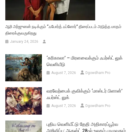
ஆரி அர்ஜுனன் நடிக்கும் “ஃபோர்த் ஃப்ளோர்” திரைப்படம் அடுத்த மாதம்
திரைக்குவருகிறது
January 24, 2026
‘கரிகாலா’ – மிரளவைக்கும் ஃபர்ஸ்ட் லுக்
வெளியீடு
August 7, 2026
Dgowdham Pro
வரவேற்பைக் குவிக்கும் ‘மாஸ்டர் பிளான்’
ஃபர்ஸ்ட் லுக்
August 7, 2026
Dgowdham Pro
புதிய வெளியீட்டு தேதி அதிகாரப்பூர்வ
அறிவிப்பு: ஆகஸ்ட் 28-ல் உலகம் முழுவதும்