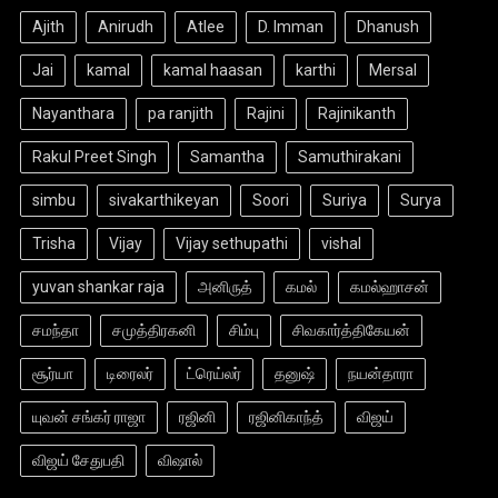
Ajith
Anirudh
Atlee
D. Imman
Dhanush
Jai
kamal
kamal haasan
karthi
Mersal
Nayanthara
pa ranjith
Rajini
Rajinikanth
Rakul Preet Singh
Samantha
Samuthirakani
simbu
sivakarthikeyan
Soori
Suriya
Surya
Trisha
Vijay
Vijay sethupathi
vishal
yuvan shankar raja
அனிருத்
கமல்
கமல்ஹாசன்
சமந்தா
சமுத்திரகனி
சிம்பு
சிவகார்த்திகேயன்
சூர்யா
டிரைலர்
ட்ரெய்லர்
தனுஷ்
நயன்தாரா
யுவன் சங்கர் ராஜா
ரஜினி
ரஜினிகாந்த்
விஜய்
விஜய் சேதுபதி
விஷால்