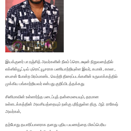
இயக்குனர் பா.ரஞ்சித் அவர்களின் நீலம் ப்ரொடக்ஷன் நிறுவனத்தில்
எக்ஸிக்யூட்டிவ் புரொட்யூசராக பணியாற்றியுள்ள இவர், கபாலி , காலா ,
பைசன் போன்ற பிரம்மாண்ட வெற்றி திரைப்படங்களின் உருவாக்கத்தில்
முக்கிய பங்காற்றியவர் என்பது குறிப்பிடத்தக்கது.
சினிமாவின் உள்ளார்ந்த படைப்புத் தன்மையையும், தரமான
உள்ளடக்கத்தின் அவசியத்தையும் நன்கு புரிந்துள்ள திரு. ஆர். ராகேஷ்
அவர்கள்,
தற்போது தயாரிப்பாளராக தனது புதிய பயணத்தை மிகப்பெரிய