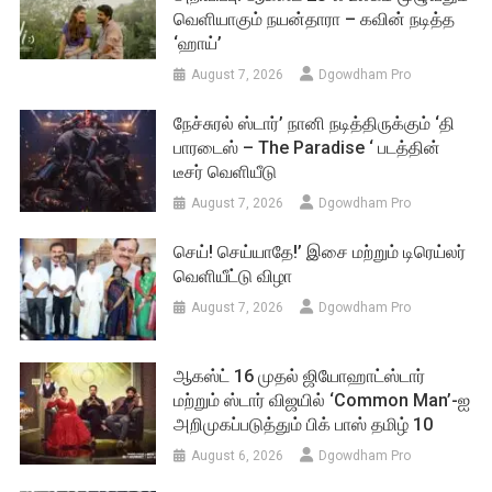
வெளியாகும் நயன்தாரா – கவின் நடித்த
‘ஹாய்’
August 7, 2026
Dgowdham Pro
நேச்சுரல் ஸ்டார்’ நானி நடித்திருக்கும் ‘தி
பாரடைஸ் – The Paradise ‘ படத்தின்
டீசர் வெளியீடு
August 7, 2026
Dgowdham Pro
செய்! செய்யாதே!’ இசை மற்றும் டிரெய்லர்
வெளியீட்டு விழா
August 7, 2026
Dgowdham Pro
ஆகஸ்ட் 16 முதல் ஜியோஹாட்ஸ்டார்
மற்றும் ஸ்டார் விஜயில் ‘Common Man’-ஐ
அறிமுகப்படுத்தும் பிக் பாஸ் தமிழ் 10
August 6, 2026
Dgowdham Pro