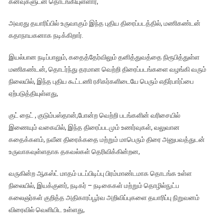
கனவுகளுடன் தொடங்கியுள்ளார்,
அவரது தயாரிப்பில் உருவாகும் இந்த புதிய திரைப்படத்தில், மணிகண்டன்
கதாநாயகனாக நடிக்கிறார்.
இயல்பான நடிப்பாலும், கதைத்தேர்விலும் தனித்துவத்தை நிரூபித்துள்ள
மணிகண்டன், தொடர்ந்து தரமான வெற்றி திரைப்படங்களை வழங்கி வரும்
நிலையில், இந்த புதிய கூட்டணி ரசிகர்களிடையே பெரும் எதிர்பார்ப்பை
ஏற்படுத்தியுள்ளது,
குட் நைட் , குடும்பஸ்தான்,போன்ற வெற்றி படங்களின் வரிசையில்
இணையும் வகையில், இந்த திரைப்படமும் உணர்வுகள், வலுவான
கதைக்களம், நவீன திரைக்கதை மற்றும் மாபெரும் திரை அனுபவத்துடன்
உருவாகவுள்ளதாக தகவல்கள் தெரிவிக்கின்றன,
வருகின்ற ஆகஸ்ட் மாதம் படப்பிடிப்பு பிரம்மாண்டமாக தொடங்க உள்ள
நிலையில், இயக்குனர், நடிகர் – நடிகைகள் மற்றும் தொழில்நுட்ப
கலைஞர்கள் குறித்த அதிகாரப்பூர்வ அறிவிப்புகளை தயாரிப்பு நிறுவனம்
விரைவில் வெளியிட உள்ளது,