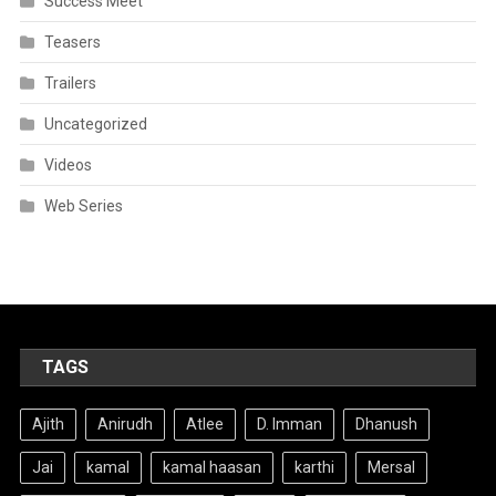
Success Meet
Teasers
Trailers
Uncategorized
Videos
Web Series
TAGS
Ajith
Anirudh
Atlee
D. Imman
Dhanush
Jai
kamal
kamal haasan
karthi
Mersal