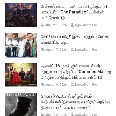
நேச்சுரல் ஸ்டார்’ நானி நடித்திருக்கும் ‘தி
பாரடைஸ் – The Paradise ‘ படத்தின்
டீசர் வெளியீடு
August 7, 2026
Dgowdham Pro
செய்! செய்யாதே!’ இசை மற்றும் டிரெய்லர்
வெளியீட்டு விழா
August 7, 2026
Dgowdham Pro
ஆகஸ்ட் 16 முதல் ஜியோஹாட்ஸ்டார்
மற்றும் ஸ்டார் விஜயில் ‘Common Man’-ஐ
அறிமுகப்படுத்தும் பிக் பாஸ் தமிழ் 10
August 6, 2026
Dgowdham Pro
பிர்லா ஸ்டுடியோஸ் மற்றும் நீலம்
ஸ்டுடியோஸ் இணைந்து வழங்கும் அடுத்த
திரைப்படம் “மக்கள் காவலன்”
August 6, 2026
Dgowdham Pro