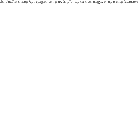
ாரவி, பிரவீனா, காத்தே, முருகானந்தம், பிரதீப், மதன் எஸ். ராஜா, சாரதா நந்தகோபால்