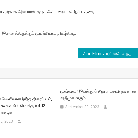
 என்பதற்காக அல்லாமல், சமூக அக்கறையுடன் இப்படத்தை
ை இணைத்திருக்கும் முயற்சியாக திகழ்கிறது.
Zion Films சார்பில் சௌந்தர்யா ரஜினிகாந்த் MRP Entertainment இணைந்து வழங்க, அபிஷன் ஜீவிந்த் நாயகனாக நடிக்கும் புதிய படம்
முன்னணி இயக்குநர் சீனு ராமசாமி நடிகராக
அறிமுகமாகும்
பில் வெளியான இந்த திரைப்படம்,
் உலகளவில் மொத்தம் 402
September 30, 2023
 வசூல்
5, 2023