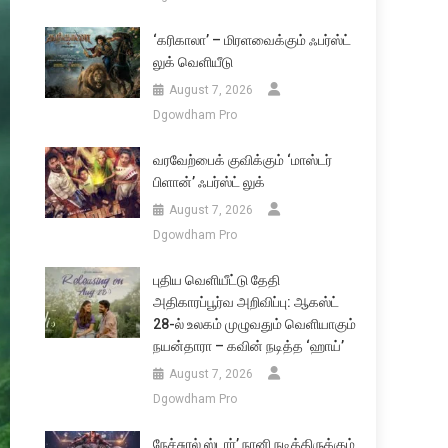
‘கரிகாலா’ – மிரளவைக்கும் ஃபர்ஸ்ட்
லுக் வெளியீடு
August 7, 2026
Dgowdham Pro
வரவேற்பைக் குவிக்கும் ‘மாஸ்டர்
பிளான்’ ஃபர்ஸ்ட் லுக்
August 7, 2026
Dgowdham Pro
புதிய வெளியீட்டு தேதி
அதிகாரப்பூர்வ அறிவிப்பு: ஆகஸ்ட்
28-ல் உலகம் முழுவதும் வெளியாகும்
நயன்தாரா – கவின் நடித்த ‘ஹாய்’
August 7, 2026
Dgowdham Pro
நேச்சுரல் ஸ்டார்’ நானி நடித்திருக்கும்