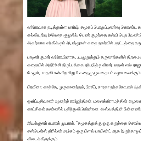
ஹீரோவாக நடித்துள்ள ஹரிஷ், சமூகப் பொறுப்புணர்வு கொண்ட கதாப
கல்வியறிவு இல்லாத சூழலில், பெண் குழந்தை கல்வி பெற வேண்
அதற்காக சந்திக்கும் ஆபத்துகள் கதை நகர்வில் பதட்டத்தை உர
பாடினி குமார் ஹீரோயினாக, பயமுறுத்தும் தருணங்களில் திறமை
கதையில் அதிர்ச்சி திருப்பத்தை ஏற்படுத்துகிறார். மதன் எஸ். ரா
மேலும், மாதவி என்கிற சிறுமி கதைமுழுவதையும் சுழல வைக்கும் ம
பிரவீனா, காத்தே, முருகானந்தம், பிரதீப், சாரதா நந்தகோபால் ஆக
ஒளிப்பதிவாளர் ஆனந்த் ராஜேந்திரன், மலைக்கிராமத்தின் அழகை கே
காட்சிகள் கண்ணில் பதிந்துவிடுகின்றன. அஸ்வத்தின் பின்னணி
இயக்குனர் சுபராக் முபாரக், “சமூகத்துக்கு ஒரு கருத்தை சொல
சஸ்பென்ஸ் திரில்லர் அம்சம் ஒரு பிளஸ் பாயிண்ட் ஆக இருந்தாலு
கிடைத்திருக்கும்.