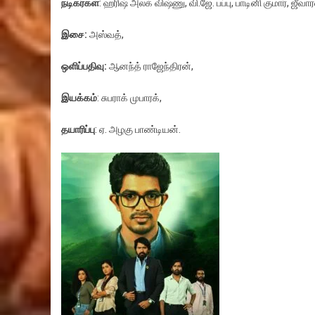
நடிகர்கள்
: ஹரிஷ் அலக் விஷ்ணு, வி.ஜே. பப்பு, பாடினி குமார், ஜீவ
இசை:
அஸ்வத்,
ஒளிப்பதிவு:
ஆனந்த் ராஜேந்திரன்,
இயக்கம்
: சுபராக் முபாரக்,
தயாரிப்பு
: ஏ. அழகு பாண்டியன்.