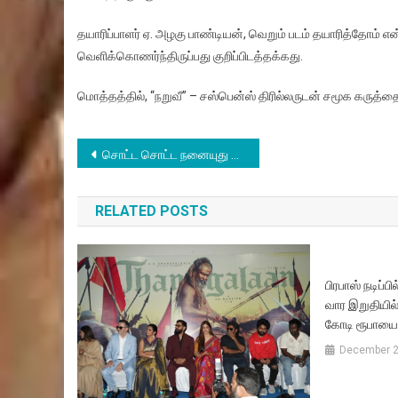
தயாரிப்பாளர் ஏ. அழகு பாண்டியன், வெறும் படம் தயாரித்தோம்
வெளிக்கொணர்ந்திருப்பது குறிப்பிடத்தக்கது.
மொத்தத்தில், “நறுவீ” – சஸ்பென்ஸ் திரில்லருடன் சமூக கருத்த
Post
சொட்ட சொட்ட நனையுது திரைவிமர்சனம்
navigation
RELATED POSTS
பிரபாஸ் நடிப்
வார இறுதியில
கோடி ரூபாயை
December 2