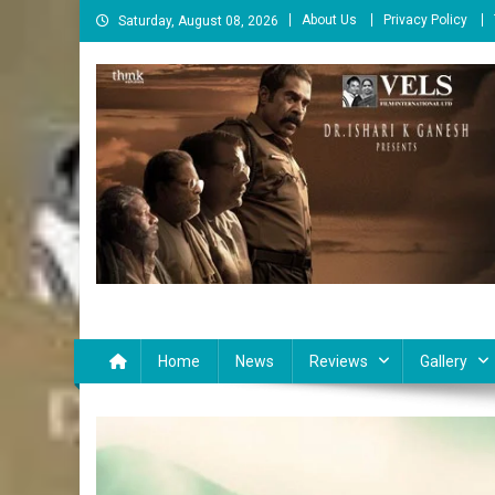
Skip
About Us
Privacy Policy
Saturday, August 08, 2026
to
content
Cinema Paarvai
சினிமா பார்வை
Home
News
Reviews
Gallery