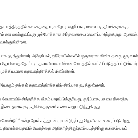
ாத்திரத்தில் கவனத்தை ஈர்க்கிறார். குறிப்பாக, மலைப்பகுதி மக்களுக்கு
டும் என ஊக்குவிப்பது முற்போக்கான சிந்தனையை வெளிப்படுத்துகிறது. ஆனால்,
ுவாக்குகின்றன.
யாக நடித்துள்ளார். அதேபோல், ஹீரோயின்களில் ஒருவரான வின்சு தனது முடிவால்
ஜா தேயிலைத் தோட்ட முதலாளியாக வில்லன் வேடத்தில் காட்சிப்படுத்தப்பட்டுள்ளார்
ுக்கியமான கதாபாத்திரத்தில் மிளிர்கிறார்.
ியோரும் தங்கள் கதாபாத்திரங்களில் சிறப்பாக நடித்துள்ளனர்.
மராவில் சித்தரித்த விதம் பாராட்டுக்குரியது. குறிப்பாக, பசுமை நிறைந்த
 இசை ஓரளவுக்கு திகில் தருணங்களை வலுப்படுத்துகிறது.
்ல வேண்டும்” என்ற நோக்கத்துடன் முயன்றிருப்பது தெளிவாக உணரப்படுகிறது.
ம், திரைக்கதையில் வேகத்தை அதிகரித்திருந்தால் படத்திற்கு கூடுதல் பலம்