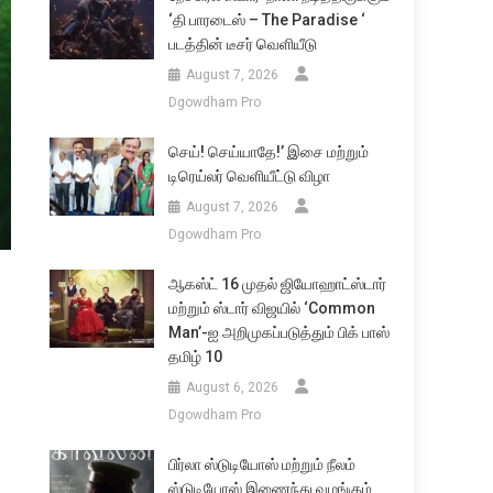
‘தி பாரடைஸ் – The Paradise ‘
படத்தின் டீசர் வெளியீடு
August 7, 2026
Dgowdham Pro
செய்! செய்யாதே!’ இசை மற்றும்
டிரெய்லர் வெளியீட்டு விழா
August 7, 2026
Dgowdham Pro
ஆகஸ்ட் 16 முதல் ஜியோஹாட்ஸ்டார்
மற்றும் ஸ்டார் விஜயில் ‘Common
Man’-ஐ அறிமுகப்படுத்தும் பிக் பாஸ்
தமிழ் 10
August 6, 2026
Dgowdham Pro
பிர்லா ஸ்டுடியோஸ் மற்றும் நீலம்
ஸ்டுடியோஸ் இணைந்து வழங்கும்