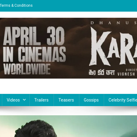
Terms & Conditions
Videos
Trailers
Teasers
Gossips
Celebrity Selfi