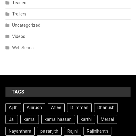
Teasers
Trailers
Uncategorized
Videos
Web Series
TAGS
Ajith
Anirudh
Atlee
D. Imman
Dhanush
Jai
kamal
kamal haasan
karthi
Mersal
Nayanthara
pa ranjith
Rajini
Rajinikanth