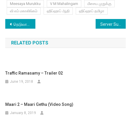
Meesaya Murukku
V M Mahalingam
மீசைய முறுக்கு
வி எம் மகாலிங்கம்
ஹிப்ஹாப் ஆதி
ஹிப்ஹாப் தமிழா
Post
நெடுவாசல் களத்தில் ஆரி
Server Sundaram Official Trailer
navigation
RELATED POSTS
Traffic Ramasamy – Trailer 02
June 19, 2018
Maari 2 – Maari Gethu (Video Song)
January 8, 2019