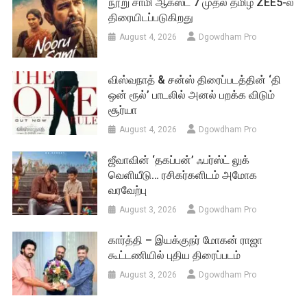
நூறு சாமி ஆகஸ்ட் 7 முதல் தமிழ் ZEE5-ல்
திரையிடப்படுகிறது
August 4, 2026
Dgowdham Pro
விஸ்வநாத் & சன்ஸ் திரைப்படத்தின் ‘தி
ஒன் ரூல்’ பாடலில் அனல் பறக்க விடும்
சூர்யா
August 4, 2026
Dgowdham Pro
ஜீவாவின் ‘தகப்பன்’ ஃபர்ஸ்ட் லுக்
வெளியீடு… ரசிகர்களிடம் அமோக
வரவேற்பு
August 3, 2026
Dgowdham Pro
கார்த்தி – இயக்குநர் மோகன் ராஜா
கூட்டணியில் புதிய திரைப்படம்
August 3, 2026
Dgowdham Pro