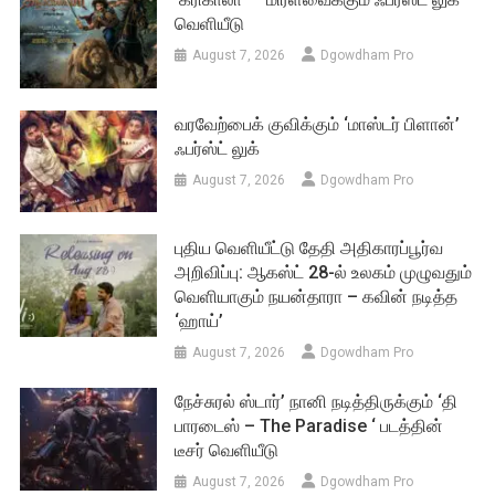
வெளியீடு
August 7, 2026
Dgowdham Pro
வரவேற்பைக் குவிக்கும் ‘மாஸ்டர் பிளான்’
ஃபர்ஸ்ட் லுக்
August 7, 2026
Dgowdham Pro
புதிய வெளியீட்டு தேதி அதிகாரப்பூர்வ
அறிவிப்பு: ஆகஸ்ட் 28-ல் உலகம் முழுவதும்
வெளியாகும் நயன்தாரா – கவின் நடித்த
‘ஹாய்’
August 7, 2026
Dgowdham Pro
நேச்சுரல் ஸ்டார்’ நானி நடித்திருக்கும் ‘தி
பாரடைஸ் – The Paradise ‘ படத்தின்
டீசர் வெளியீடு
August 7, 2026
Dgowdham Pro