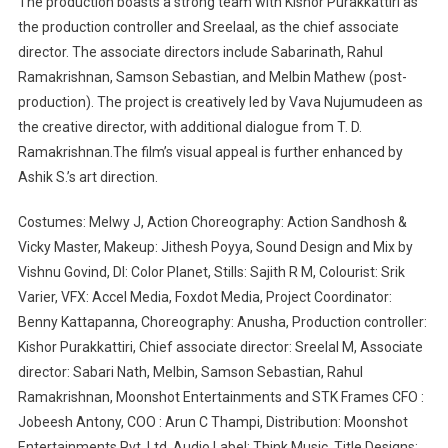
The production boasts a strong team with Kishor Purakkattiri as
the production controller and Sreelaal, as the chief associate
director. The associate directors include Sabarinath, Rahul
Ramakrishnan, Samson Sebastian, and Melbin Mathew (post-
production). The project is creatively led by Vava Nujumudeen as
the creative director, with additional dialogue from T. D.
Ramakrishnan.The film’s visual appeal is further enhanced by
Ashik S.’s art direction.
Costumes: Melwy J, Action Choreography: Action Sandhosh &
Vicky Master, Makeup: Jithesh Poyya, Sound Design and Mix by
Vishnu Govind, DI: Color Planet, Stills: Sajith R M, Colourist: Srik
Varier, VFX: Accel Media, Foxdot Media, Project Coordinator:
Benny Kattapanna, Choreography: Anusha, Production controller:
Kishor Purakkattiri, Chief associate director: Sreelal M, Associate
director: Sabari Nath, Melbin, Samson Sebastian, Rahul
Ramakrishnan, Moonshot Entertainments and STK Frames CFO :
Jobeesh Antony, COO : Arun C Thampi, Distribution: Moonshot
Entertainments Pvt. Ltd, Audio Label: Think Music, Title Designs: