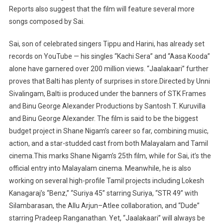
Reports also suggest that the film will feature several more
songs composed by Sai.
Sai, son of celebrated singers Tippu and Harini, has already set
records on YouTube — his singles “Kachi Sera” and “Aasa Kooda”
alone have garnered over 200 million views. “Jaalakaari” further
proves that Balti has plenty of surprises in store.Directed by Unni
Sivalingam, Balti is produced under the banners of STK Frames
and Binu George Alexander Productions by Santosh T. Kuruvilla
and Binu George Alexander. The film is said to be the biggest
budget project in Shane Nigam’s career so far, combining music,
action, and a star-studded cast from both Malayalam and Tamil
cinema.This marks Shane Nigam’s 25th film, while for Sai, it’s the
official entry into Malayalam cinema. Meanwhile, he is also
working on several high-profile Tamil projects including Lokesh
Kanagaraj’s “Benz,” “Suriya 45” starring Suriya, “STR 49” with
Silambarasan, the Allu Arjun–Atlee collaboration, and “Dude”
starring Pradeep Ranganathan. Yet, “Jaalakaari” will always be