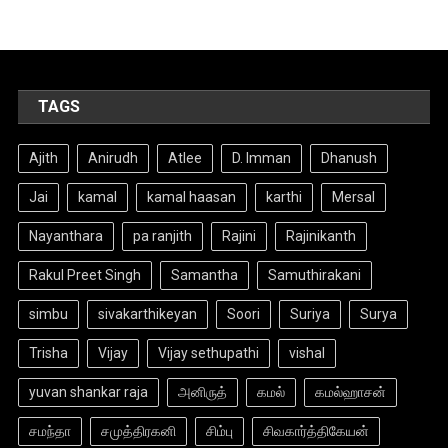
TAGS
Ajith
Anirudh
Atlee
D. Imman
Dhanush
Jai
kamal
kamal haasan
karthi
Mersal
Nayanthara
pa ranjith
Rajini
Rajinikanth
Rakul Preet Singh
Samantha
Samuthirakani
simbu
sivakarthikeyan
Soori
Suriya
Surya
Trisha
Vijay
Vijay sethupathi
vishal
yuvan shankar raja
அனிருத்
கமல்
கமல்ஹாசன்
சமந்தா
சமுத்திரகனி
சிம்பு
சிவகார்த்திகேயன்