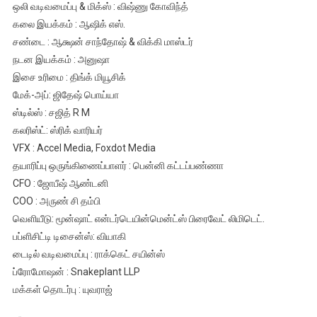
ஒலி வடிவமைப்பு & மிக்ஸ் : விஷ்ணு கோவிந்த்
கலை இயக்கம் : ஆஷிக் எஸ்.
சண்டை : ஆக்ஷன் சாந்தோஷ் & விக்கி மாஸ்டர்
நடன இயக்கம் : அனுஷா
இசை உரிமை : திங்க் மியூசிக்
மேக்-அப்: ஜிதேஷ் பொய்யா
ஸ்டில்ஸ் : சஜித் R M
கலரிஸ்ட்: ஸ்ரிக் வாரியர்
VFX : Accel Media, Foxdot Media
தயாரிப்பு ஒருங்கிணைப்பாளர் : பென்னி கட்டப்பண்ணா
CFO : ஜோபீஷ் ஆண்டனி
COO : அருண் சி தம்பி
வெளியீடு: மூன்ஷாட் என்டர்டெயின்மென்ட்ஸ் பிரைவேட் லிமிடெட்.
பப்ளிசிட்டி டிசைன்ஸ்: வியாகி
டைடில் வடிவமைப்பு : ராக்கெட் சயின்ஸ்
ப்ரோமோஷன் : Snakeplant LLP
மக்கள் தொடர்பு : யுவராஜ்