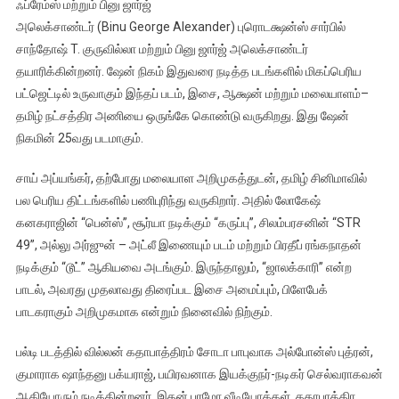
ஃப்ரேம்ஸ் மற்றும் பினு ஜார்ஜ்
அலெக்சாண்டர் (Binu George Alexander) புரொடக்ஷன்ஸ் சார்பில்
சாந்தோஷ் T. குருவில்லா மற்றும் பினு ஜார்ஜ் அலெக்சாண்டர்
தயாரிக்கின்றனர். ஷேன் நிகம் இதுவரை நடித்த படங்களில் மிகப்பெரிய
பட்ஜெட்டில் உருவாகும் இந்தப் படம், இசை, ஆக்ஷன் மற்றும் மலையாளம்–
தமிழ் நட்சத்திர அணியை ஒருங்கே கொண்டு வருகிறது. இது ஷேன்
நிகமின் 25வது படமாகும்.
சாய் அப்யங்கர், தற்போது மலையாள அறிமுகத்துடன், தமிழ் சினிமாவில்
பல பெரிய திட்டங்களில் பணிபுரிந்து வருகிறார். அதில் லோகேஷ்
கனகராஜின் “பென்ஸ்”, சூர்யா நடிக்கும் “கருப்பு”, சிலம்பரசனின் “STR
49”, அல்லு அர்ஜுன் – அட்லீ இணையும் படம் மற்றும் பிரதீப் ரங்கநாதன்
நடிக்கும் “டூட்” ஆகியவை அடங்கும். இருந்தாலும், “ஜாலக்காரி” என்ற
பாடல், அவரது முதலாவது திரைப்பட இசை அமைப்பும், பிளேபேக்
பாடகராகும் அறிமுகமாக என்றும் நினைவில் நிற்கும்.
பல்டி படத்தில் வில்லன் கதாபாத்திரம் சோடா பாபுவாக அல்போன்ஸ் புத்ரன்,
குமாராக ஷாந்தனு பக்யராஜ், பயிரவனாக இயக்குநர்-நடிகர் செல்வராகவன்
ஆகியோரும் நடிக்கின்றனர். இதன் புரமோ வீடியோக்கள், கதாபாத்திர