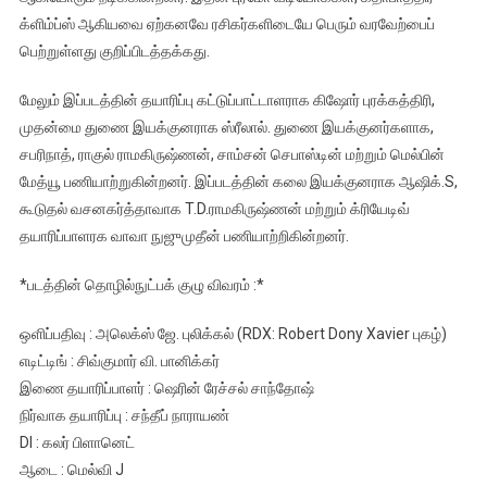
க்ளிம்ப்ஸ் ஆகியவை ஏற்கனவே ரசிகர்களிடையே பெரும் வரவேற்பைப்
பெற்றுள்ளது குறிப்பிடத்தக்கது.
மேலும் இப்படத்தின் தயாரிப்பு கட்டுப்பாட்டாளராக கிஷோர் புரக்கத்திரி,
முதன்மை துணை இயக்குனராக ஸ்ரீலால். துணை இயக்குனர்களாக,
சபரிநாத், ராகுல் ராமகிருஷ்ணன், சாம்சன் செபாஸ்டின் மற்றும் மெல்பின்
மேத்யூ பணியாற்றுகின்றனர். இப்படத்தின் கலை இயக்குனராக ஆஷிக்.S,
கூடுதல் வசனகர்த்தாவாக T.D.ராமகிருஷ்ணன் மற்றும் க்ரியேடிவ்
தயாரிப்பாளரக வாவா நுஜுமுதீன் பணியாற்றிகின்றனர்.
*படத்தின் தொழில்நுட்பக் குழு விவரம் :*
ஒளிப்பதிவு : அலெக்ஸ் ஜே. புலிக்கல் (RDX: Robert Dony Xavier புகழ்)
எடிட்டிங் : சிவ்குமார் வி. பானிக்கர்
இணை தயாரிப்பாளர் : ஷெரின் ரேச்சல் சாந்தோஷ்
நிர்வாக தயாரிப்பு : சந்தீப் நாராயண்
DI : கலர் பிளானெட்
ஆடை : மெல்வி J