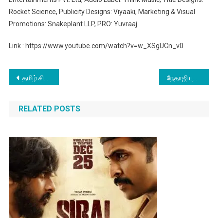
Rocket Science, Publicity Designs: Viyaaki, Marketing & Visual
Promotions: Snakeplant LLP, PRO: Yuvraaj
Link : https://www.youtube.com/watch?v=w_XSgUCn_v0
Post
தமிழ் சினிமாவின் வெளிநாட்டு முன்னணி சக்தி மணமுடித்தார்: அகிம்சா என்டர்டெயின்மென்ட் நிறுவனர் வித்துர்ஸ், லிஷாவுடன் திருமணம்
நேதாஜி புரொடக்‌ஷன்ஸ் சார்பில் சோழ சக்கரவர்த்தி என்பவருடன் இணைந்து G. M பிலிம் கார்ப்பரேஷனின் தயாரிப்பில் திரௌபதி – 2
navigation
RELATED POSTS