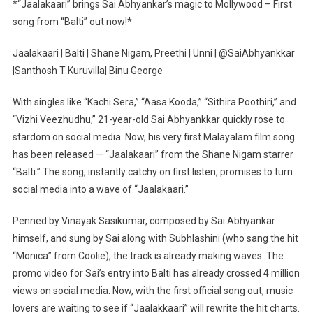
*“Jaalakaari” brings Sai Abhyankar’s magic to Mollywood – First
song from “Balti” out now!*
Jaalakaari | Balti | Shane Nigam, Preethi | Unni | @SaiAbhyankkar
|Santhosh T Kuruvilla| Binu George
With singles like “Kachi Sera,” “Aasa Kooda,” “Sithira Poothiri,” and
“Vizhi Veezhudhu,” 21-year-old Sai Abhyankkar quickly rose to
stardom on social media. Now, his very first Malayalam film song
has been released — “Jaalakaari” from the Shane Nigam starrer
“Balti.” The song, instantly catchy on first listen, promises to turn
social media into a wave of “Jaalakaari.”
Penned by Vinayak Sasikumar, composed by Sai Abhyankar
himself, and sung by Sai along with Subhlashini (who sang the hit
“Monica” from Coolie), the track is already making waves. The
promo video for Sai’s entry into Balti has already crossed 4 million
views on social media. Now, with the first official song out, music
lovers are waiting to see if “Jaalakkaari” will rewrite the hit charts.