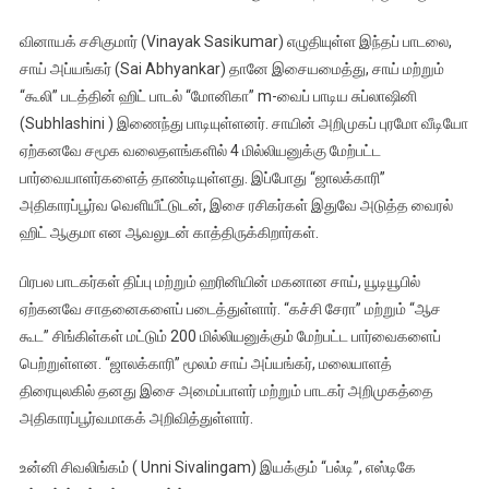
வினாயக் சசிகுமார் (Vinayak Sasikumar) எழுதியுள்ள இந்தப் பாடலை,
சாய் அப்யங்கர் (Sai Abhyankar) தானே இசையமைத்து, சாய் மற்றும்
“கூலி” படத்தின் ஹிட் பாடல் “மோனிகா” m-வைப் பாடிய சுப்லாஷினி
(Subhlashini ) இணைந்து பாடியுள்ளனர். சாயின் அறிமுகப் புரமோ வீடியோ
ஏற்கனவே சமூக வலைதளங்களில் 4 மில்லியனுக்கு மேற்பட்ட
பார்வையாளர்களைத் தாண்டியுள்ளது. இப்போது “ஜாலக்காரி”
அதிகாரப்பூர்வ வெளியீட்டுடன், இசை ரசிகர்கள் இதுவே அடுத்த வைரல்
ஹிட் ஆகுமா என ஆவலுடன் காத்திருக்கிறார்கள்.
பிரபல பாடகர்கள் திப்பு மற்றும் ஹரினியின் மகனான சாய், யூடியூபில்
ஏற்கனவே சாதனைகளைப் படைத்துள்ளார். “கச்சி சேரா” மற்றும் “ஆச
கூட” சிங்கிள்கள் மட்டும் 200 மில்லியனுக்கும் மேற்பட்ட பார்வைகளைப்
பெற்றுள்ளன. “ஜாலக்காரி” மூலம் சாய் அப்யங்கர், மலையாளத்
திரையுலகில் தனது இசை அமைப்பாளர் மற்றும் பாடகர் அறிமுகத்தை
அதிகாரப்பூர்வமாகக் அறிவித்துள்ளார்.
உன்னி சிவலிங்கம் ( Unni Sivalingam) இயக்கும் “பல்டி”, எஸ்டிகே