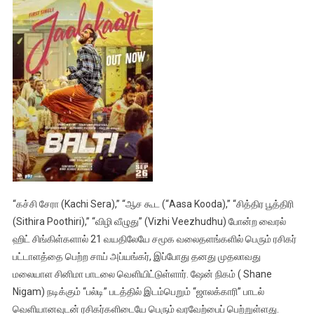
“கச்சி சேரா (Kachi Sera),” “ஆச கூட (“Aasa Kooda),” “சித்திர பூத்திரி
(Sithira Poothiri),” “விழி வீழுது” (Vizhi Veezhudhu) போன்ற வைரல்
ஹிட் சிங்கிள்களால் 21 வயதிலேயே சமூக வலைதளங்களில் பெரும் ரசிகர்
பட்டாளத்தை பெற்ற சாய் அப்யங்கர், இப்போது தனது முதலாவது
மலையாள சினிமா பாடலை வெளியிட்டுள்ளார். ஷேன் நிகம் ( Shane
Nigam) நடிக்கும் “பல்டி” படத்தில் இடம்பெறும் “ஜாலக்காரி” பாடல்
வெளியானவுடன் ரசிகர்களிடையே பெரும் வரவேற்பைப் பெற்றுள்ளது.