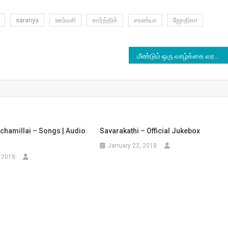
saranya
ஊர்வசி
கார்த்திக்
சரண்யா
ஜோதிகா
மீண்டும் ஒரு வாழ்க்கை வரலாற்றில் பிரியங்கா சோப்ரா
chamillai – Songs | Audio
Savarakathi – Official Jukebox
January 22, 2018
 2018