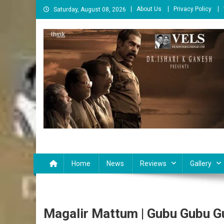
Skip
About Us
Privacy Policy
Saturday, August 08, 2026
to
content
Cinema Paarvai
சினிமா பார்வை
Home
News
Reviews
Gallery
Magalir Mattum | Gubu Gubu G