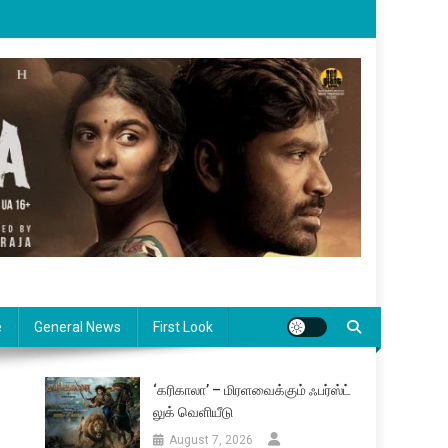
e
General News
First Look
‘கரிகாலா’ – மிரளவைக்கும் ஃபர்ஸ்ட்
லுக் வெளியீடு
August 7, 2026