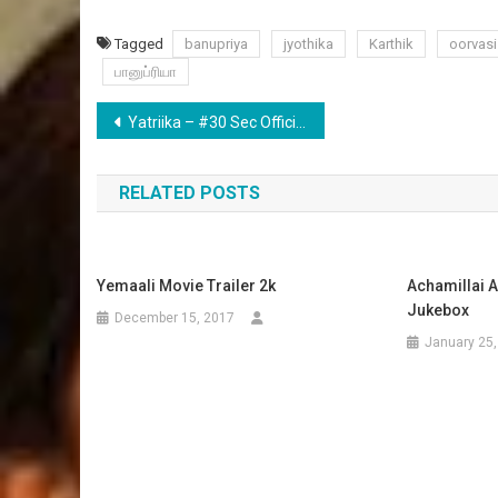
Tagged
banupriya
jyothika
Karthik
oorvasi
பானுப்ரியா
Post
Yatriika – #30 Sec Official Promo
navigation
RELATED POSTS
Yemaali Movie Trailer 2k
Achamillai A
Jukebox
December 15, 2017
January 25,