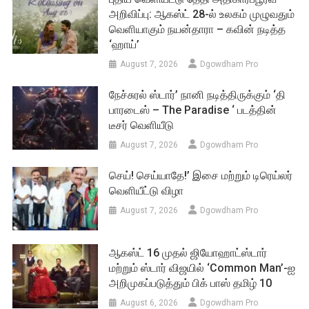
அறிவிப்பு: ஆகஸ்ட் 28-ல் உலகம் முழுவதும்
வெளியாகும் நயன்தாரா – கவின் நடித்த
‘ஹாய்’
August 7, 2026
Dgowdham Pro
நேச்சுரல் ஸ்டார்’ நானி நடித்திருக்கும் ‘தி
பாரடைஸ் – The Paradise ‘ படத்தின்
டீசர் வெளியீடு
August 7, 2026
Dgowdham Pro
செய்! செய்யாதே!’ இசை மற்றும் டிரெய்லர்
வெளியீட்டு விழா
August 7, 2026
Dgowdham Pro
ஆகஸ்ட் 16 முதல் ஜியோஹாட்ஸ்டார்
மற்றும் ஸ்டார் விஜயில் ‘Common Man’-ஐ
அறிமுகப்படுத்தும் பிக் பாஸ் தமிழ் 10
August 6, 2026
Dgowdham Pro