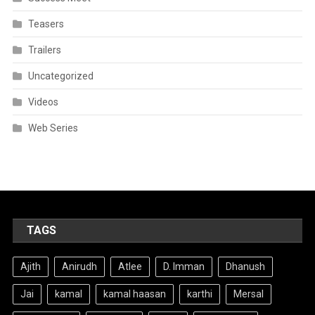
Teasers
Trailers
Uncategorized
Videos
Web Series
TAGS
Ajith
Anirudh
Atlee
D. Imman
Dhanush
Jai
kamal
kamal haasan
karthi
Mersal