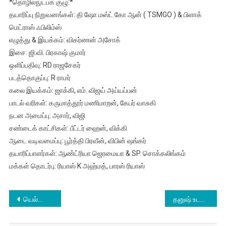
*தொழில்நுட்பக் குழு:*
தயாரிப்பு நிறுவனங்கள்: தி ஷோ மஸ்ட் கோ ஆன் ( TSMGO ) & பிளாக்
மெட்ராஸ் ஃபிலிம்ஸ்
எழுத்து & இயக்கம்: விகர்ணன் அசோக்
இசை: ஜி.வி. பிரகாஷ் குமார்
ஒளிப்பதிவு: RD ராஜசேகர்
படத்தொகுப்பு: R ராமர்
கலை இயக்கம்: ஜாக்கி, எம். விஜய் அய்யப்பன்
பாடல் வரிகள்: கருமாத்தூர் மணிமாறன், கேபர் வாசுகி
நடன அமைப்பு: அசார், விஜி
சண்டைக் காட்சிகள்: பீட்டர் ஹைன், விக்கி
ஆடை வடிவமைப்பு: பூர்த்தி பிரவீன், விபின் ஷங்கர்
தயாரிப்பாளர்கள்: ஆண்ட்ரியா ஜெரமையா & SP. சொக்கலிங்கம்
மக்கள் தொடர்பு: ரியாஸ் K அஹ்மத், பாரஸ் ரியாஸ்
Post
யெல்லோ திரைவிமர்சனம்
தனுஷ் உடன் பணியாற்றியது குறித்து பேசியுள்ள க்ரிதி சனோன்
navigation