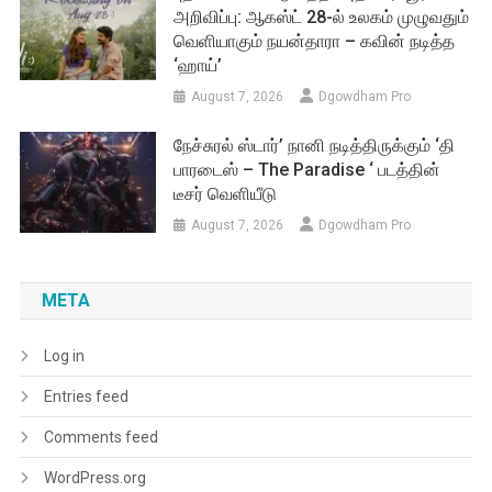
அறிவிப்பு: ஆகஸ்ட் 28-ல் உலகம் முழுவதும்
வெளியாகும் நயன்தாரா – கவின் நடித்த
‘ஹாய்’
August 7, 2026
Dgowdham Pro
நேச்சுரல் ஸ்டார்’ நானி நடித்திருக்கும் ‘தி
பாரடைஸ் – The Paradise ‘ படத்தின்
டீசர் வெளியீடு
August 7, 2026
Dgowdham Pro
META
Log in
Entries feed
Comments feed
WordPress.org