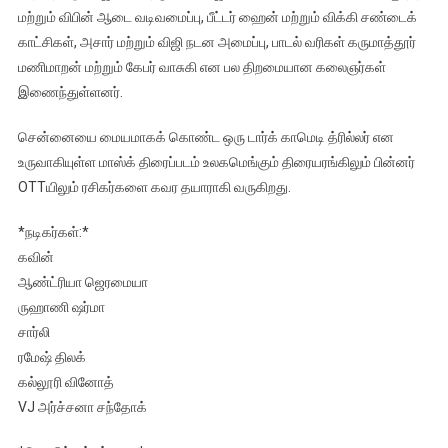
மற்றும் விபின் ஆடை வடிவமைப்பு, பீட்டர் ஹைன் மற்றும் விக்கி சண்டைக்
காட்சிகள், அசார் மற்றும் விஜி நடன அமைப்பு, பாடல் வரிகள் கருமாத்தூர்
மணிமாறன் மற்றும் கேபர் வாசுகி என பல திறமையான கலைஞர்கள்
இணைந்துள்ளனர்.
சென்னையை மையமாகக் கொண்ட ஒரு டார்க் காமெடி த்ரில்லர் என
உருவாகியுள்ள மாஸ்க் திரைப்படம் உலகமெங்கும் திரையரங்கிலும் பின்னர்
OTTயிலும் ரசிகர்களை கவர தயாராகி வருகிறது.
*நடிகர்கள்:*
கவின்
ஆண்ட்ரியா ஜெரமையா
ருஹாணி ஷர்மா
சார்லி
ரமேஷ் திலக்
கல்லூரி வினோத்
VJ அர்ச்சனா சந்தோக்