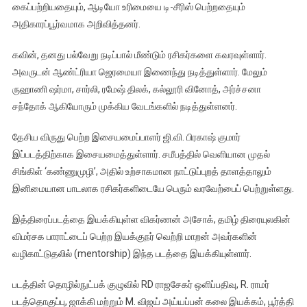
கைப்பற்றியதையும், ஆடியோ உரிமையை டி-சீரிஸ் பெற்றதையும்
அதிகாரப்பூர்வமாக அறிவித்தனர்.
கவின், தனது பல்வேறு நடிப்பால் மீண்டும் ரசிகர்களை கவரவுள்ளார்.
அவருடன் ஆண்ட்ரியா ஜெரமையா இணைந்து நடித்துள்ளார். மேலும்
ருஹாணி ஷர்மா, சார்லி, ரமேஷ் திலக், கல்லூரி வினோத், அர்ச்சனா
சந்தோக் ஆகியோரும் முக்கிய வேடங்களில் நடித்துள்ளனர்.
தேசிய விருது பெற்ற இசையமைப்பாளர் ஜி.வி. பிரகாஷ் குமார்
இப்படத்திற்காக இசையமைத்துள்ளார். சமீபத்தில் வெளியான முதல்
சிங்கிள் ‘கண்ணுமுழி’, அதில் உற்சாகமான நாட்டுப்புறத் தாளத்தாலும்
இனிமையான பாடலாக ரசிகர்களிடையே பெரும் வரவேற்பைப் பெற்றுள்ளது.
இத்திரைப்படத்தை இயக்கியுள்ள விகர்ணன் அசோக், தமிழ் திரையுலகின்
விமர்சக பாராட்டைப் பெற்ற இயக்குநர் வெற்றி மாறன் அவர்களின்
வழிகாட்டுதலில் (mentorship) இந்த படத்தை இயக்கியுள்ளார்.
படத்தின் தொழில்நுட்பக் குழுவில் RD ராஜசேகர் ஒளிப்பதிவு, R. ராமர்
படத்தொகுப்பு, ஜாக்கி மற்றும் M. விஜய் அய்யப்பன் கலை இயக்கம், பூர்த்தி