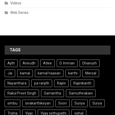
Videos
Web Series
TAGS
Ajith
Anirudh
Atlee
D. Imman
Dhanush
Jai
kamal
kamal haasan
karthi
Mersal
Nayanthara
pa ranjith
Rajini
Rajinikanth
Rakul Preet Singh
Samantha
Samuthirakani
simbu
sivakarthikeyan
Soori
Suriya
Surya
Trisha
Vijay
Vijay sethupathi
vishal