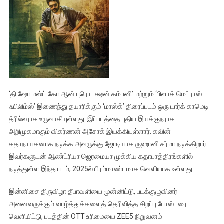
‘தி ஷோ மஸ்ட் கோ ஆன் புரொடக்ஷன் கம்பனி’ மற்றும் ‘பிளாக் மெட்ராஸ்
ஃபிலிம்ஸ்’ இணைந்து தயாரிக்கும் ‘மாஸ்க்’ திரைப்படம் ஒரு டார்க் காமெடி
த்ரில்லராக உருவாகியுள்ளது. இப்படத்தை புதிய இயக்குநராக
அறிமுகமாகும் விகர்ணன் அசோக் இயக்கியுள்ளார். கவின்
கதாநாயகனாக நடிக்க அவருக்கு ஜோடியாக ருஹானி சர்மா நடிக்கிறார்
இவர்களுடன் ஆண்ட்ரியா ஜெரமையா முக்கிய கதாபாத்திரங்களில்
நடித்துள்ள இந்த படம், 2025ல் பிரம்மாண்டமாக வெளியாக உள்ளது.
இன்னிசை திருவிழா தீபாவளியை முன்னிட்டு, படக்குழுவினர்
அனைவருக்கும் வாழ்த்துக்களைத் தெரிவித்த சிறப்பு போஸ்டரை
வெளியிட்டு, படத்தின் OTT உரிமையை ZEE5 நிறுவனம்