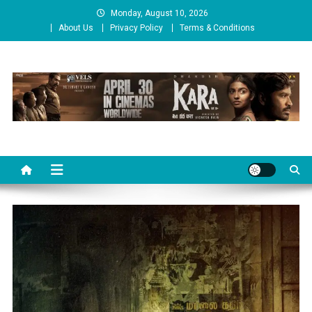
Skip
Monday, August 10, 2026
to
About Us
Privacy Policy
Terms & Conditions
content
Cinema Paarvai
சினிமா பார்வை