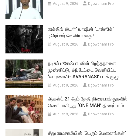
August 9, 2026
Dgowdham Pro
ராக்கிங் ஸ்டார்’ யாஷின் ‘டாக்ஸிக்’
டிரெய்லர் வெளியானது!
August 9, 2026
Dgowdham Pro
நடிகர் மகேஷ்பாபுவின் பிறந்தநாளை
முன்னிட்டு, அப்டேட்டை வெளியிட்ட
‘வாரணாசி- #VARANASI’ படக் குழு
August 9, 2026
Dgowdham Pro
ஆகஸ்ட் 21 ஆம் தேதி திரையரங்குகளில்
வெளியாகிறது ‘ONE MAN’ திரைப்படம்
August 9, 2026
Dgowdham Pro
சீனு ராமசாமியின் ‘பெரும் மௌனங்கள்’