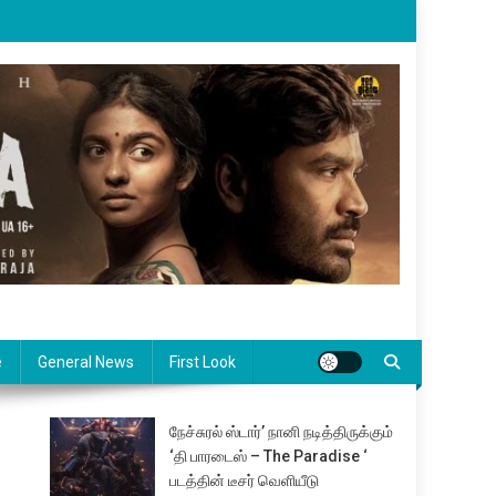
e
General News
First Look
நேச்சுரல் ஸ்டார்’ நானி நடித்திருக்கும்
‘தி பாரடைஸ் – The Paradise ‘
படத்தின் டீசர் வெளியீடு