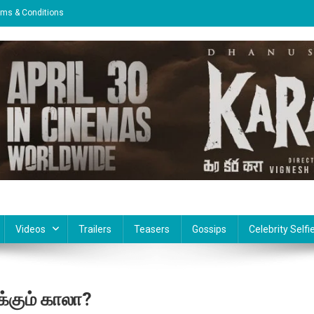
rms & Conditions
Videos
Trailers
Teasers
Gossips
Celebrity Selfi
்கும் காலா?