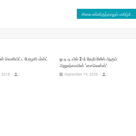
சிலை எங்கிருந்தாலும் மகிழ்ச்சி : ராம்குமார்
் வெளியிட்ட பேரழகி பர்ஸ்ட்
ஓ.டி.டி.யில் 2-ந் தேதி ரிலீஸ் ஆகும்
அனுஷ்காவின் ‘சைலென்ஸ்’
, 2018
September 19, 2020