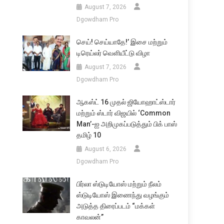
August 7, 2026
Dgowdham Pro
செய்! செய்யாதே!’ இசை மற்றும்
டிரெய்லர் வெளியீட்டு விழா
August 7, 2026
Dgowdham Pro
ஆகஸ்ட் 16 முதல் ஜியோஹாட்ஸ்டார்
மற்றும் ஸ்டார் விஜயில் ‘Common
Man’-ஐ அறிமுகப்படுத்தும் பிக் பாஸ்
தமிழ் 10
August 6, 2026
Dgowdham Pro
பிர்லா ஸ்டுடியோஸ் மற்றும் நீலம்
ஸ்டுடியோஸ் இணைந்து வழங்கும்
அடுத்த திரைப்படம் “மக்கள்
காவலன்”