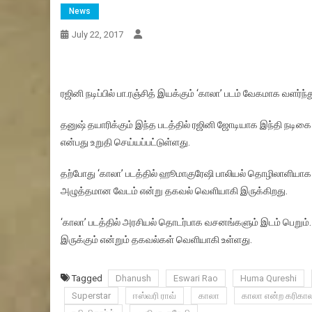
News
July 22, 2017
ரஜினி நடிப்பில் பா.ரஞ்சித் இயக்கும் ‘காலா’ படம் வேகமாக வளர்ந
தனுஷ் தயாரிக்கும் இந்த படத்தில் ரஜினி ஜோடியாக இந்தி நடிகை 
என்பது உறுதி செய்யப்பட்டுள்ளது.
தற்போது ‘காலா’ படத்தில் ஹூமாகுரேஷி பாலியல் தொழிலாளியாக நட
அழுத்தமான வேடம் என்று தகவல் வெளியாகி இருக்கிறது.
‘காலா’ படத்தில் அரசியல் தொடர்பாக வசனங்களும் இடம் பெறும்.
இருக்கும் என்றும் தகவல்கள் வெளியாகி உள்ளது.
Tagged
Dhanush
Eswari Rao
Huma Qureshi
Superstar
ஈஸ்வரி ராவ்
காலா
காலா என்ற கரிகா