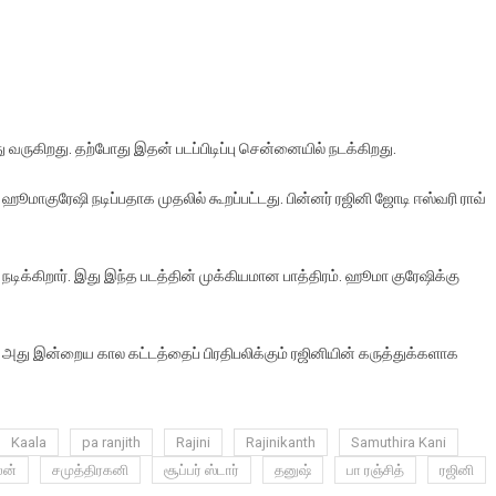
்து வருகிறது. தற்போது இதன் படப்பிடிப்பு சென்னையில் நடக்கிறது.
ஹூமாகுரேஷி நடிப்பதாக முதலில் கூறப்பட்டது. பின்னர் ரஜினி ஜோடி ஈஸ்வரி ராவ்
ிக்கிறார். இது இந்த படத்தின் முக்கியமான பாத்திரம். ஹூமா குரேஷிக்கு
 அது இன்றைய கால கட்டத்தைப் பிரதிபலிக்கும் ரஜினியின் கருத்துக்களாக
Kaala
pa ranjith
Rajini
Rajinikanth
Samuthira Kani
லன்
சமுத்திரகனி
சூப்பர் ஸ்டார்
தனுஷ்
பா ரஞ்சித்
ரஜினி