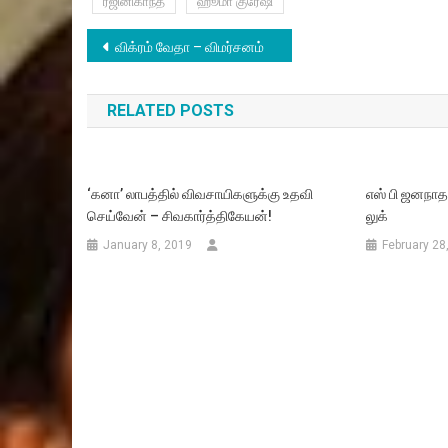
ரஜினிகாந்த்
ஹூமா குரேஷி
Post
விக்ரம் வேதா – விமர்சனம்
navigation
RELATED POSTS
‘கனா’ லாபத்தில் விவசாயிகளுக்கு உதவி
எஸ் பி ஜனநாதன
செய்வேன் – சிவகார்த்திகேயன்!
லுக்
January 8, 2019
February 28