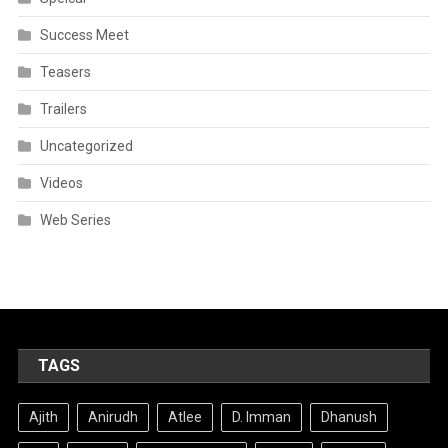
Success Meet
Teasers
Trailers
Uncategorized
Videos
Web Series
TAGS
Ajith
Anirudh
Atlee
D. Imman
Dhanush