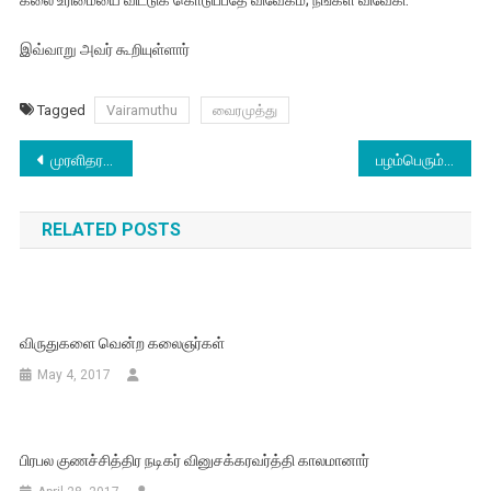
கலை உரிமையை விட்டுக் கொடுப்பதே விவேகம்; நீங்கள் விவேகி.
இவ்வாறு அவர் கூறியுள்ளார்
Tagged
Vairamuthu
வைரமுத்து
Post
முரளிதரனின் பயோபிக்கில் விஜய் சேதுபதி….டிரெண்டாகும் ஹேஷ்டேக்
பழம்பெரும் பெண் ஆடை வடிவமைப்பாளர் பானு ஆதெய்யா காலமானார்.
navigation
RELATED POSTS
விருதுகளை வென்ற கலைஞர்கள்
May 4, 2017
பிரபல குணச்சித்திர நடிகர் வினுசக்கரவர்த்தி காலமானார்