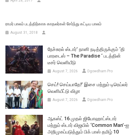
April 28, 2017
ராமர் பாலம் படத்திற்காக காதலர்கள் சேர்ந்து கட்டிய பாலம்
August 31, 2018
நேச்சுரல் ஸ்டார்’ நானி நடித்திருக்கும் ‘தி
பாரடைஸ் – The Paradise ‘ படத்தின்
டீசர் வெளியீடு
August 7, 2026
Dgowdham Pro
செய்! செய்யாதே!’ இசை மற்றும் டிரெய்லர்
வெளியீட்டு விழா
August 7, 2026
Dgowdham Pro
ஆகஸ்ட் 16 முதல் ஜியோஹாட்ஸ்டார்
மற்றும் ஸ்டார் விஜயில் ‘Common Man’-ஐ
அறிமுகப்படுத்தும் பிக் பாஸ் தமிழ் 10