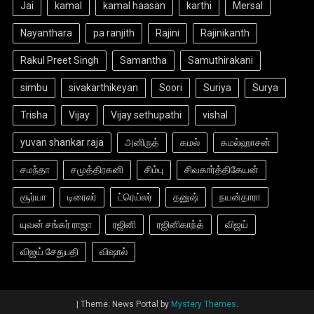
Jai
kamal
kamal haasan
karthi
Mersal
Nayanthara
pa ranjith
Rajini
Rajinikanth
Rakul Preet Singh
Samantha
Samuthirakani
simbu
sivakarthikeyan
Soori
Suriya
Surya
Trisha
Vijay
Vijay sethupathi
vishal
yuvan shankar raja
அனிருத்
கமல்
கமல்ஹாசன்
சமந்தா
சமுத்திரகனி
சிம்பு
சிவகார்த்திகேயன்
சூர்யா
டிரைலர்
ட்ரெய்லர்
தனுஷ்
நயன்தாரா
யுவன் சங்கர் ராஜா
ரஜினி
ரஜினிகாந்த்
விஜய்
விஜய் சேதுபதி
விஷால்
|
Theme: News Portal by
Mystery Themes
.