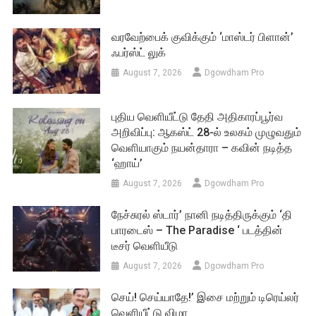
புதிய வெளியீட்டு தேதி அதிகாரப்பூர்வ
அறிவிப்பு: ஆகஸ்ட் 28-ல் உலகம் முழுவதும்
வெளியாகும் நயன்தாரா – கவின் நடித்த
‘ஹாய்’
August 7, 2026
Dgowdham Pro
நேச்சுரல் ஸ்டார்’ நானி நடித்திருக்கும் ‘தி
பாரடைஸ் – The Paradise ‘ படத்தின்
டீசர் வெளியீடு
August 7, 2026
Dgowdham Pro
செய்! செய்யாதே!’ இசை மற்றும் டிரெய்லர்
வெளியீட்டு விழா
August 7, 2026
Dgowdham Pro
ஆகஸ்ட் 16 முதல் ஜியோஹாட்ஸ்டார்
மற்றும் ஸ்டார் விஜயில் ‘Common Man’-ஐ
அறிமுகப்படுத்தும் பிக் பாஸ் தமிழ் 10
August 6, 2026
Dgowdham Pro