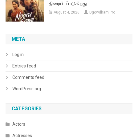
Log in
Entries feed
Comments feed
WordPress.org
CATEGORIES
Actors
Actresses
Audio Launch
Audio Launch
Celebrity Selfie
cine gossips