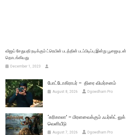
விஜய் சேதுபதி நடிக்கும் ட்ரெயின் படத்தின் படப்பிடிப்பு இன்று பூஜையுடன்
தொடங்கியது
December 1, 2023
போட்டோகிராபர் – திரை விமர்சனம்
August 8, 2026
Dgowdham Pro
‘கரிகாலா’ – மிரளவைக்கும் ஃபர்ஸ்ட் லுக்
வெளியீடு
August 7, 2026
Dgowdham Pro
வரவேற்பைக் குவிக்கும் ‘மாஸ்டர் பிளான்’
ஃபர்ஸ்ட் லுக்
August 7, 2026
Dgowdham Pro