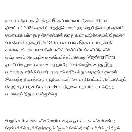
நஹாஸ் ஹிதாயத், இயக்கும் இந்த பிரம்மாண்ட ஆக்ஷன் திரில்லர்
திரைப்படம் 2026 ஆகஸ்ட் மாதத்தில் உலகம் முழுவதும் திரையரங்குகளில்
வெளியாக உள்ளது. துல்கர் சல்மான் தனது திரை வாழ்க்கையில் இதுவரை
மேற்கொண்டிருக்கும் மிகப்பெரிய படைப்பாக, இந்தப் படம் உருவாகி
வருவதுடன், மலையாள சினிமாவின் மிகப்பெரிய வெளியீடுகளில்
ஒன்றாகவும் அமையும் என எதிர்பார்க்கப்படுகிறது. Wayfarer Films
தயாரிப்பில், துல்கர் சல்மான் மற்றும் ஜோம் வர்கீஸ் இணைந்து இந்த
படத்தை தயாரிக்கின்றனர். ஷஹபாஸ் ரஷீத் மற்றும் ஆதர்ஷ் சுகுமாரன்
இணைந்து திரைக்கதை எழுதியுள்ளனர். லோகா திரைப்படத்தின் மாபெரும்
வெற்றிக்குப் பிறகு Wayfarer Films நிறுவனம் தயாரிக்கும் அடுத்த
படமாகவும் இது அமைந்துள்ளது.
மேலும், சமீப காலங்களில் வெளியான தனது பல படங்களில் வின்டேஜ்
தோற்றத்தில் நடித்திருந்தாலும், “ஐ அம் கேம்“ திரைப்படத்தில் முற்றிலும்