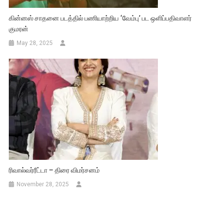
கின்னஸ் சாதனை படத்தில் பணியாற்றிய ‘வேம்பு’ பட ஒளிப்பதிவாளர்
குமரன்
May 28, 2025
ரிவால்வர்ரீட்டா – திரை விமர்சனம்
November 28, 2025