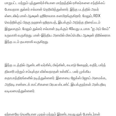
மாறுபட்ட மற்றும் புத்துணர்ச்சியான மாற்றத்தில் ரசிகர்களை சந்திக்கப்
போவதாக துல்கர் சல்மான் தெரிவித்துள்ளார். இந்த படத்தில் அவர்
ஸ்டைலிஷ் மாஸ் ஆக்ஷன் ஹீரோவாக களமிறங்குகிறார். மேலும், RDX
வெற்றிக்குப் பிறகு நஹாஸ் ஹிதாயத், இயக்கும் அடுத்த திரைப்படம்
இதுவாகும். மேலும் துல்கர் சல்மான் நடிக்கும் 40வது படமாக “ஐ அம் கேம்“
உருவாகி வருகிறது. பான்-இந்திய அளவில் மிகப்பெரிய ஆக்ஷன் திரில்லராக
இந்த படம் தயாராகி வருகிறது.
இந்த படத்தில் ஆண்டனி வர்கீஸ், மிஷ்கின், கயாடு லோஹர், கதிர், பார்த்
திவாரி மற்றும் சம்யுக்தா விஸ்வநாதன் உள்ளிட்ட பலர் முக்கிய
கதாபாத்திரங்களில் நடித்துள்ளனர். இசையை ஜேக்ஸ் பிஜாய் அமைக்க,
அதிரடி சண்டைக் காட்சிகளை பிரபல ஸ்டண்ட் இயக்குநர்கள் அன்பறிவு
வடிவமைத்துள்ளனர்.
ஏற்கனவே வெளியான முதல் மற்றும் இரண்டாவது லுக் போஸ்டர்கள்