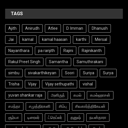
Nayanthara
pa ranjith
Rajini
Rajinikanth
Rakul Preet Singh
Samantha
Samuthirakani
simbu
sivakarthikeyan
Soori
Suriya
Surya
Trisha
Vijay
Vijay sethupathi
vishal
yuvan shankar raja
அனிருத்
கமல்
கமல்ஹாசன்
சமந்தா
சமுத்திரகனி
சிம்பு
சிவகார்த்திகேயன்
சூர்யா
டிரைலர்
ட்ரெய்லர்
தனுஷ்
நயன்தாரா
யுவன் சங்கர் ராஜா
ரஜினி
ரஜினிகாந்த்
விஜய்
விஜய் சேதுபதி
விஷால்
|
Theme: News Portal by
Mystery Themes
.
About Us
Privacy Policy
Terms & Conditions