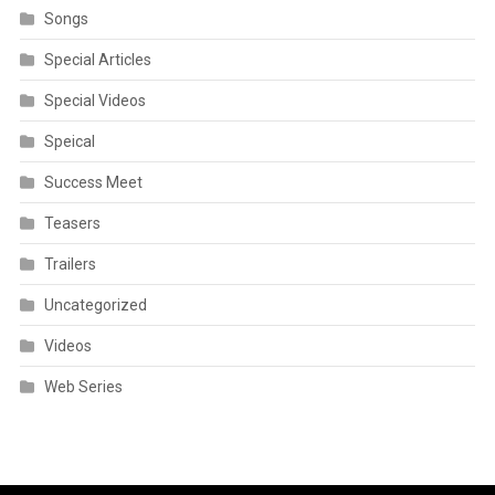
Success Meet
Teasers
Trailers
Uncategorized
Videos
Web Series
TAGS
Ajith
Anirudh
Atlee
D. Imman
Dhanush
Jai
kamal
kamal haasan
karthi
Mersal