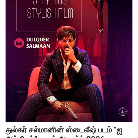
துல்கர் சல்மானின் ஸ்டைலீஷ் படம் “ஐ