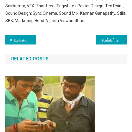
Sasikumar, VFX: Thoufeeq (Eggwhite), Poster Design: Ten Point,
Sound Design: Sync Cinema, Sound Mix: Kannan Ganapathy, Stills:
SBK, Marketing Head: Vijeeth Viswanathan.
Post
நடிகை பாக்யஸ்ரீ போர்ஸின் பிறந்தநாள் எனும் இந்தச் சிறப்புமிக்க நன்னாளில் அவர் ‘சேயோன்’
பெத்தி” படம் முடிந்து வெளியே வரும் போது கண்களில் கண்ணீர் இருக்கும்” தயாரிப்பு வடிவமைப்பாளர் அவினாஷ் கொல்லா
navigation
RELATED POSTS