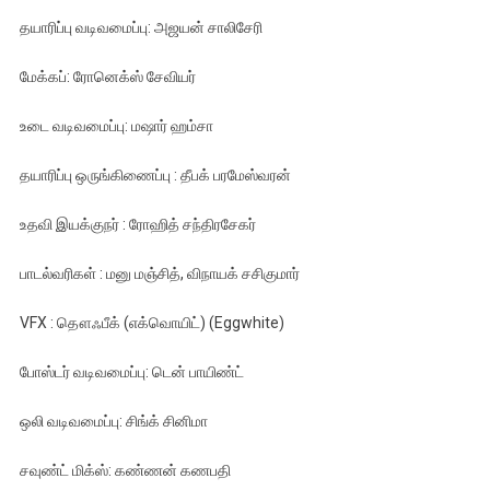
தயாரிப்பு வடிவமைப்பு: அஜயன் சாலிசேரி
மேக்கப்: ரோனெக்ஸ் சேவியர்
உடை வடிவமைப்பு: மஷார் ஹம்சா
தயாரிப்பு ஒருங்கிணைப்பு : தீபக் பரமேஸ்வரன்
உதவி இயக்குநர் : ரோஹித் சந்திரசேகர்
பாடல்வரிகள் : மனு மஞ்சித், விநாயக் சசிகுமார்
VFX : தௌஃபீக் (எக்வொயிட்) (Eggwhite)
போஸ்டர் வடிவமைப்பு: டென் பாயிண்ட்
ஒலி வடிவமைப்பு: சிங்க் சினிமா
சவுண்ட் மிக்ஸ்: கண்ணன் கணபதி