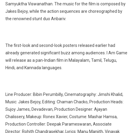
Samyuktha Viswanathan. The music for the film is composed by
Jakes Bejoy, while the action sequences are choreographed by
the renowned stunt duo Anbariv.
The first-look and second-look posters released earlier had
already generated significant buzz among audiences. I Am Game
will release as a pan-Indian film in Malayalam, Tamil, Telugu,
Hindi, and Kannada languages.
Line Producer: Bibin Perumbilly, Cinematography: Jimshi Khalid,
Music: Jakes Bejoy, Editing: Chaman Chacko, Production Heads:
Sujoy James, Devadevan, Production Designer: Ajayan
Chalissery, Makeup: Ronex Xavier, Costume: Mashar Hamsa,
Production Controller: Deepak Parameswaran, Associate
Director: Rohith Chandrasekhar, Lyrics: Manu Manjith, Vinayak