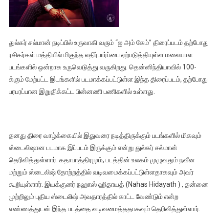
துல்கர் சல்மான் நடிப்பில் உருவாகி வரும் “ஐ அம் கேம்” திரைப்படம் தற்போது
ரசிகர்கள் மத்தியில் மிகுந்த எதிர்பார்ப்பை ஏற்படுத்தியுள்ள மலையாள
படங்களில் ஒன்றாக உருவெடுத்து வருகிறது. தென்னிந்தியாவில் 100-
க்கும் மேற்பட்ட இடங்களில் படமாக்கப்பட்டுள்ள இந்த திரைப்படம், தற்போது
பரபரப்பான இறுதிக்கட்ட பின்னணி பணிகளில் உள்ளது.
தனது திரை வாழ்க்கையில் இதுவரை நடித்திருக்கும் படங்களில் மிகவும்
ஸ்டைலிஷான படமாக இப்படம் இருக்கும் என்று துல்கர் சல்மான்
தெரிவித்துள்ளார். கதாபாத்திரமும், படத்தின் உலகம் முழுவதும் நவீன
மற்றும் ஸ்டைலிஷ் தோற்றத்தில் வடிவமைக்கப்பட்டுள்ளதாகவும் அவர்
கூறியுள்ளார். இயக்குனர் நஹாஸ் ஹிதாயத் (Nahas Hidayath ) , தன்னை
முற்றிலும் புதிய ஸ்டைலிஷ் அவதாரத்தில் காட்ட வேண்டும் என்ற
எண்ணத்துடன் இந்த படத்தை வடிவமைத்ததாகவும் தெரிவித்துள்ளார்.