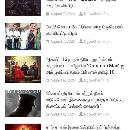
டீசர் வெளியீடு
August 7, 2026
Dgowdham Pro
செய்! செய்யாதே!’ இசை மற்றும் டிரெய்லர்
வெளியீட்டு விழா
August 7, 2026
Dgowdham Pro
ஆகஸ்ட் 16 முதல் ஜியோஹாட்ஸ்டார்
மற்றும் ஸ்டார் விஜயில் ‘Common Man’-ஐ
அறிமுகப்படுத்தும் பிக் பாஸ் தமிழ் 10
August 6, 2026
Dgowdham Pro
பிர்லா ஸ்டுடியோஸ் மற்றும் நீலம்
ஸ்டுடியோஸ் இணைந்து வழங்கும் அடுத்த
திரைப்படம் “மக்கள் காவலன்”
August 6, 2026
Dgowdham Pro
சாம் சி எஸ் இசையில் மிரட்டும் “ரத்தத்த