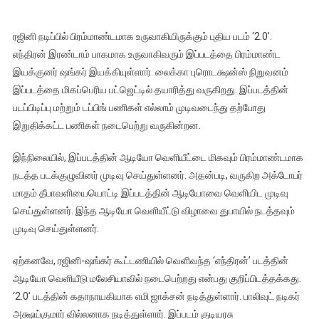
ரஜினி நடிப்பில் பிரம்மாண்டமாக உருவாகியிருக்கும் புதிய படம் ‘2.0’.
எந்திரன் இரண்டாம் பாகமாக உருவாகிவரும் இப்படத்தை பிரம்மாண்ட
இயக்குனர் ஷங்கர் இயக்கியுள்ளார். லைக்கா புரொடக்ஷன்ஸ் நிறுவனம்
இப்படத்தை மிகப்பெரிய பட்ஜெட்டில் தயாரித்து வருகிறது. இப்படத்தின்
படப்பிடிப்பு மற்றும் டப்பிங் பணிகள் எல்லாம் முடிவடைந்து தற்போது
இறுதிக்கட்ட பணிகள் நடைபெற்று வருகின்றன.
இந்நிலையில், இப்படத்தின் ஆடியோ வெளியீட்டை மிகவும் பிரம்மாண்டமாக
நடத்த படக்குழுவினர் முடிவு செய்துள்ளனர். அதன்படி, வருகிற அக்டோபர்
மாதம் தீபாவளியையொட்டி இப்படத்தின் ஆடியோவை வெளியிட முடிவு
செய்துள்ளனர். இந்த ஆடியோ வெளியீட்டு விழாவை துபாயில் நடத்தவும்
முடிவு செய்துள்ளனர்.
ஏற்கனவே, ரஜினி-ஷங்கர் கூட்டணியில் வெளிவந்த ‘எந்திரன்’ படத்தின்
ஆடியோ வெளியீடு மலேசியாவில் நடைபெற்றது என்பது குறிப்பிடத்தக்கது.
‘2.0’ படத்தின் கதாநாயகியாக எமி ஜாக்சன் நடித்துள்ளார். பாலிவுட் நடிகர்
அக்ஷய்குமார் வில்லனாக நடித்துள்ளார். இப்படம் குடியரசு