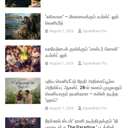
‘கரிகாலா’ – மிரளவைக்கும் ஃபர்ஸ்ட் லுக்
வெளியீடு
August 7, 2026
Dgowdham Pro
வரவேற்பைக் குவிக்கும் ‘மாஸ்டர் பிளான்’
ஃபர்ஸ்ட் லுக்
August 7, 2026
Dgowdham Pro
புதிய வெளியீட்டு தேதி அதிகாரப்பூர்வ
அறிவிப்பு: ஆகஸ்ட் 28-ல் உலகம் முழுவதும்
வெளியாகும் நயன்தாரா – கவின் நடித்த
‘ஹாய்’
August 7, 2026
Dgowdham Pro
நேச்சுரல் ஸ்டார்’ நானி நடித்திருக்கும் ‘தி
பாரடைஸ் – The Paradise ‘ படத்தின்