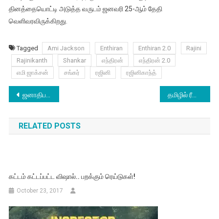
தினத்தையொட்டி அடுத்த வருடம் ஜனவரி 25-ஆம் தேதி
வெளிவரவிருக்கிறது.
Tagged
Ami Jackson
Enthiran
Enthiran 2.0
Rajini
Rajinikanth
Shankar
எந்திரன்
எந்திரன் 2.0
எமி ஜாக்சன்
சங்கர்
ரஜினி
ரஜினிகாந்த்
Post
ஜனாதிபதி வேட்பாளராக ராம்நாத் கோவிந்த், பாஜக அறிவிப்பு
தமிழில் ரீமேக்காகும் மராத்தி படம்
navigation
RELATED POSTS
கட்டம் கட்டப்பட்ட விஷால்.. பறக்கும் ரெய்டுகள்!
October 23, 2017