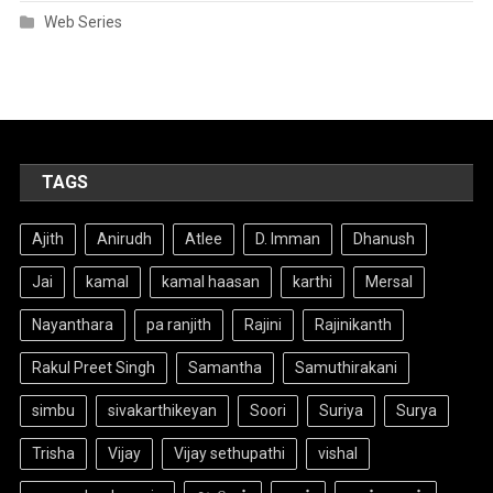
Web Series
TAGS
Ajith
Anirudh
Atlee
D. Imman
Dhanush
Jai
kamal
kamal haasan
karthi
Mersal
Nayanthara
pa ranjith
Rajini
Rajinikanth
Rakul Preet Singh
Samantha
Samuthirakani
simbu
sivakarthikeyan
Soori
Suriya
Surya
Trisha
Vijay
Vijay sethupathi
vishal