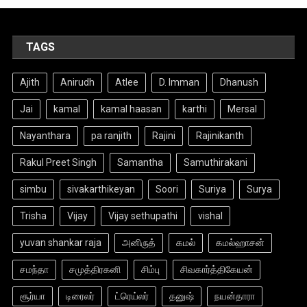
TAGS
Ajith
Anirudh
Atlee
D. Imman
Dhanush
Jai
kamal
kamal haasan
karthi
Mersal
Nayanthara
pa ranjith
Rajini
Rajinikanth
Rakul Preet Singh
Samantha
Samuthirakani
simbu
sivakarthikeyan
Soori
Suriya
Surya
Trisha
Vijay
Vijay sethupathi
vishal
yuvan shankar raja
அனிருத்
கமல்
கமல்ஹாசன்
சமந்தா
சமுத்திரகனி
சிம்பு
சிவகார்த்திகேயன்
சூர்யா
டிரைலர்
ட்ரெய்லர்
தனுஷ்
நயன்தாரா