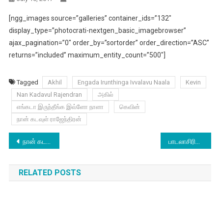
[ngg_images source=”galleries” container_ids=”132″
display_type=”photocrati-nextgen_basic_imagebrowser”
ajax_pagination=”0″ order_by=”sortorder” order_direction=”ASC”
returns=”included” maximum_entity_count=”500″]
Tagged
Akhil
Engada Irunthinga Ivvalavu Naala
Kevin
Nan Kadavul Rajendran
அகில்
எங்கடா இருந்தீங்க இவ்ளோ நாளா
கெவின்
நான் கடவுள் ராஜேந்திரன்
Post
நான் கடவுள் ராஜேந்திரன் தயாரிக்கும் புதிய படம்
பாடலாசிரியரின் பாராட்டைப் பெற்ற இயக்குநர்
navigation
RELATED POSTS