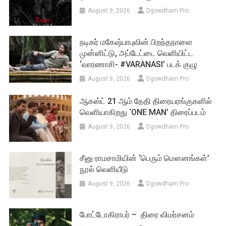
August 9, 2026
Dgowdham Pro
நடிகர் மகேஷ்பாபுவின் பிறந்தநாளை
முன்னிட்டு, அப்டேட்டை வெளியிட்ட
‘வாரணாசி- #VARANASI’ படக் குழு
August 9, 2026
Dgowdham Pro
ஆகஸ்ட் 21 ஆம் தேதி திரையரங்குகளில்
வெளியாகிறது ‘ONE MAN’ திரைப்படம்
August 9, 2026
Dgowdham Pro
சீனு ராமசாமியின் ‘பெரும் மௌனங்கள்’
நூல் வெளியீடு
August 9, 2026
Dgowdham Pro
போட்டோகிராபர் – திரை விமர்சனம்