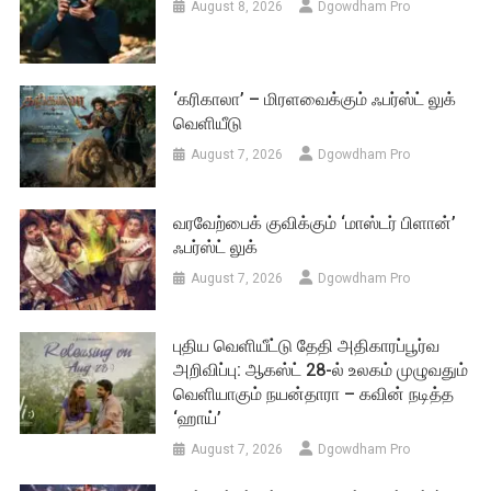
August 8, 2026
Dgowdham Pro
‘கரிகாலா’ – மிரளவைக்கும் ஃபர்ஸ்ட் லுக்
வெளியீடு
August 7, 2026
Dgowdham Pro
வரவேற்பைக் குவிக்கும் ‘மாஸ்டர் பிளான்’
ஃபர்ஸ்ட் லுக்
August 7, 2026
Dgowdham Pro
புதிய வெளியீட்டு தேதி அதிகாரப்பூர்வ
அறிவிப்பு: ஆகஸ்ட் 28-ல் உலகம் முழுவதும்
வெளியாகும் நயன்தாரா – கவின் நடித்த
‘ஹாய்’
August 7, 2026
Dgowdham Pro