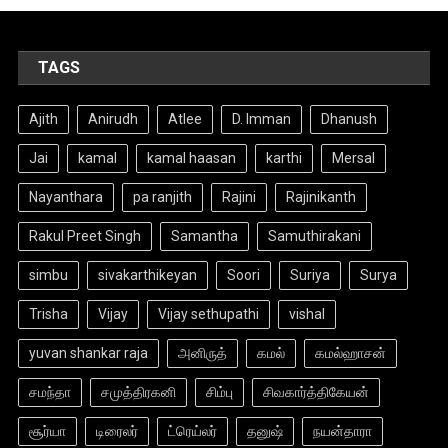
TAGS
Ajith
Anirudh
Atlee
D. Imman
Dhanush
Jai
kamal
kamal haasan
karthi
Mersal
Nayanthara
pa ranjith
Rajini
Rajinikanth
Rakul Preet Singh
Samantha
Samuthirakani
simbu
sivakarthikeyan
Soori
Suriya
Surya
Trisha
Vijay
Vijay sethupathi
vishal
yuvan shankar raja
அனிருத்
கமல்
கமல்ஹாசன்
சமந்தா
சமுத்திரகனி
சிம்பு
சிவகார்த்திகேயன்
சூர்யா
டிரைலர்
ட்ரெய்லர்
தனுஷ்
நயன்தாரா