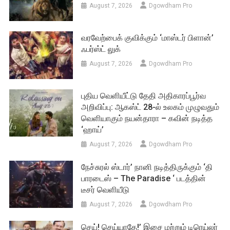
August 7, 2026
Dgowdham Pro
வரவேற்பைக் குவிக்கும் ‘மாஸ்டர் பிளான்’
ஃபர்ஸ்ட் லுக்
August 7, 2026
Dgowdham Pro
புதிய வெளியீட்டு தேதி அதிகாரப்பூர்வ
அறிவிப்பு: ஆகஸ்ட் 28-ல் உலகம் முழுவதும்
வெளியாகும் நயன்தாரா – கவின் நடித்த
‘ஹாய்’
August 7, 2026
Dgowdham Pro
நேச்சுரல் ஸ்டார்’ நானி நடித்திருக்கும் ‘தி
பாரடைஸ் – The Paradise ‘ படத்தின்
டீசர் வெளியீடு
August 7, 2026
Dgowdham Pro
செய்! செய்யாதே!’ இசை மற்றும் டிரெய்லர்