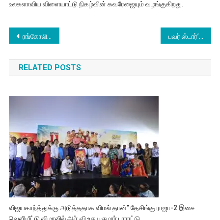
உலகளாவிய விளையாட்டு நிகழ்வின் கவரேஜையும் வழங்குகிறது.
Post
ரங்கோலி திரைவிமர்சனம்
பவர் ஸ்டார்’ பவன் கல்யாண் நடிக்கும் ‘உஸ்தாத் பகத்சிங்’ படத்தின் புதிய போஸ்டர் வெளியீடு
navigation
RELATED POSTS
விஜயகாந்த்துக்கு அடுத்ததாக விமல் தான்” தேசிங்கு ராஜா-2 இசை
வெளியீட்டு விழாவில் ஆர்.வி உதயகுமார் பாராட்டு