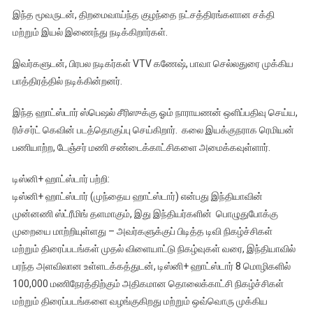
இந்த மூவருடன், திறமைவாய்ந்த குழந்தை நட்சத்திரங்களான சக்தி
மற்றும் இயல் இணைந்து நடிக்கிறார்கள்.
இவர்களுடன், பிரபல நடிகர்கள் VTV கணேஷ், பாவா செல்லதுரை முக்கிய
பாத்திரத்தில் நடிக்கின்றனர்.
இந்த ஹாட்ஸ்டார் ஸ்பெஷல் சீரிஸுக்கு ஓம் நாராயணன் ஒளிப்பதிவு செய்ய,
ரிச்சர்ட் கெவின் படத்தொகுப்பு செய்கிறார். கலை இயக்குநராக ரெமியன்
பணியாற்ற, டேஞ்சர் மணி சண்டைக்காட்சிகளை அமைக்கவுள்ளார்.
டிஸ்னி+ ஹாட்ஸ்டார் பற்றி:
டிஸ்னி+ ஹாட்ஸ்டார் (முந்தைய ஹாட்ஸ்டார்) என்பது இந்தியாவின்
முன்னணி ஸ்ட்ரீமிங் தளமாகும், இது இந்தியர்களின் பொழுதுபோக்கு
முறையை மாற்றியுள்ளது – அவர்களுக்குப் பிடித்த டிவி நிகழ்ச்சிகள்
மற்றும் திரைப்படங்கள் முதல் விளையாட்டு நிகழ்வுகள் வரை, இந்தியாவில்
பரந்த அளவிலான உள்ளடக்கத்துடன், டிஸ்னி+ ஹாட்ஸ்டார் 8 மொழிகளில்
100,000 மணிநேரத்திற்கும் அதிகமான தொலைக்காட்சி நிகழ்ச்சிகள்
மற்றும் திரைப்படங்களை வழங்குகிறது மற்றும் ஒவ்வொரு முக்கிய