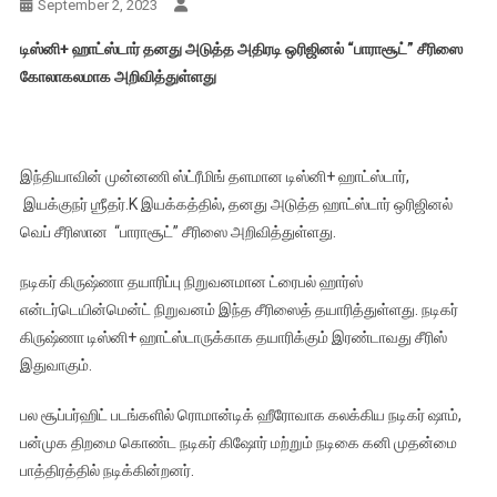
September 2, 2023
டிஸ்னி+ ஹாட்ஸ்டார் தனது அடுத்த அதிரடி ஒரிஜினல் “பாராசூட்” சீரிஸை
கோலாகலமாக அறிவித்துள்ளது
இந்தியாவின் முன்னணி ஸ்ட்ரீமிங் தளமான டிஸ்னி+ ஹாட்ஸ்டார்,
இயக்குநர் ஶ்ரீதர்.K இயக்கத்தில், தனது அடுத்த ஹாட்ஸ்டார் ஒரிஜினல்
வெப் சீரிஸான “பாராசூட்” சீரிஸை அறிவித்துள்ளது.
நடிகர் கிருஷ்ணா தயாரிப்பு நிறுவனமான ட்ரைபல் ஹார்ஸ்
என்டர்டெயின்மென்ட் நிறுவனம் இந்த சீரிஸைத் தயாரித்துள்ளது. நடிகர்
கிருஷ்ணா டிஸ்னி+ ஹாட்ஸ்டாருக்காக தயாரிக்கும் இரண்டாவது சீரிஸ்
இதுவாகும்.
பல சூப்பர்ஹிட் படங்களில் ரொமான்டிக் ஹீரோவாக கலக்கிய நடிகர் ஷாம்,
பன்முக திறமை கொண்ட நடிகர் கிஷோர் மற்றும் நடிகை கனி முதன்மை
பாத்திரத்தில் நடிக்கின்றனர்.