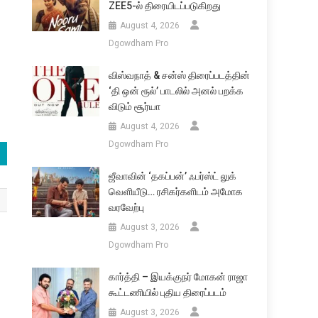
ZEE5-ல் திரையிடப்படுகிறது
August 4, 2026
Dgowdham Pro
விஸ்வநாத் & சன்ஸ் திரைப்படத்தின்
‘தி ஒன் ரூல்’ பாடலில் அனல் பறக்க
விடும் சூர்யா
August 4, 2026
Dgowdham Pro
ஜீவாவின் ‘தகப்பன்’ ஃபர்ஸ்ட் லுக்
வெளியீடு… ரசிகர்களிடம் அமோக
வரவேற்பு
August 3, 2026
Dgowdham Pro
கார்த்தி – இயக்குநர் மோகன் ராஜா
கூட்டணியில் புதிய திரைப்படம்
August 3, 2026