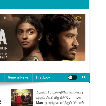
e
General News
First Look
ஆகஸ்ட் 16 முதல் ஜியோஹாட்ஸ்டார்
மற்றும் ஸ்டார் விஜயில் ‘Common
த
Man’-ஐ அறிமுகப்படுத்தும் பிக் பாஸ்