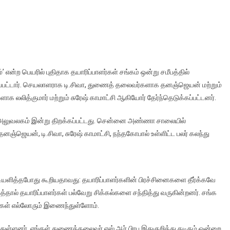
ம்’ என்ற பெயரில் புதிதாக தயாரிப்பாளர்கள் சங்கம் ஒன்று சமீபத்தில்
ப்பட்டார். செயலாளராக டி.சிவா, துணைத் தலைவர்களாக தனஞ்ஜெயன் மற்றும்
லலித்குமார் மற்றும் சுரேஷ் காமாட்சி ஆகியோர் தேர்ந்தெடுக்கப்பட்டனர்.
ுதிய அலுவலகம் இன்று திறக்கப்பட்டது. சென்னை அண்ணா சாலையில்
னஞ்ஜெயன், டி.சிவா, சுரேஷ் காமாட்சி, நந்தகோபால் உள்ளிட்ட பலர் கலந்து
ேட்டியளித்தபோது கூறியதாவது: தயாரிப்பாளர்களின் பிரச்சினைகளை தீர்க்கவே
ால் தயாரிப்பாளர்கள் பல்வேறு சிக்கல்களை சந்தித்து வருகின்றனர். சங்க
்கள் எல்லோரும் இணைந்துள்ளோம்.
ுள்ளனர். எங்கள் துணைத்தலைவர் எஸ்.ஆர்.பிரபு இதுகுறித்து கடிதம் ஒன்றை