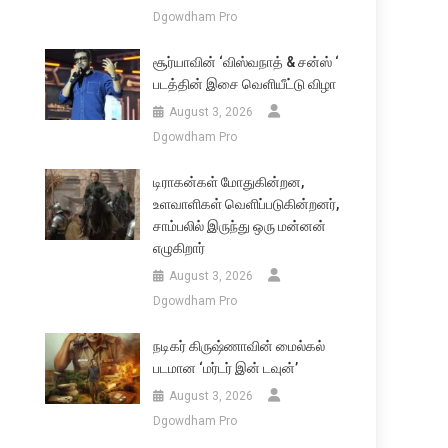
Dgowdham Pro
சூர்யாவின் ‘விஸ்வநாத் & சன்ஸ் ‘
படத்தின் இசை வெளியீட்டு விழா
August 3, 2026
Dgowdham Pro
டிராகன்கள் மோதுகின்றன,
உளவாளிகள் வெளிப்படுகின்றனர்,
சாம்பலில் இருந்து ஒரு மன்னன்
எழுகிறார்
August 3, 2026
Dgowdham Pro
நடிகர் கிருஷ்ணாவின் மைல்கல்
படமான ‘மர்டர் இன் டவுன்’
August 3, 2026
Dgowdham Pro