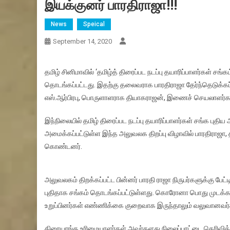
இயக்குனர் பாரதிராஜா!!!
News
Speical
September 14, 2020
தமிழ் சினிமாவில் ‘தமிழ்த் திரைப்பட நடப்பு தயாரிப்பாளர்கள் சங்க
தொடங்கப்பட்டது. இதற்கு தலைவராக பாரதிராஜா தேர்ந்தெடுக்க
எஸ்.ஆர்பிரபு, பொருளாளராக தியாகராஜன், இணைச் செயலாளர்களாக 
இந்நிலையில் தமிழ் திரைப்பட நடப்பு தயாரிப்பாளர்கள் சங்க ப
அமைக்கப்பட்டுள்ள இந்த அலுவலக திறப்பு விழாவில் பாரதிராஜா, த
கொண்டனர்.
அலுவலகம் திறக்கப்பட்ட பின்னர் பாரதி ராஜா நிருபர்களுக்கு ப
புதிதாக சங்கம் தொடங்கப்பட்டுள்ளது. கொரோனா பொது முடக்கத்த
உறுப்பினர்கள் எண்ணிக்கை குறைவாக இருந்தாலும் வலுவானவர
திரையரங்க உரிமையாளர்கள் அவர்களது நிலைப்பாட்டை தெரிவித்த