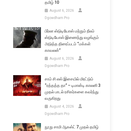
தமிழ் 10
August 6, 2026
Dgowdham Pro
பிர்லா ஸ்டுடியோஸ் மற்றும் நீலம்
ஸ்டுடியோஸ் இணைந்து வழங்கும்
அடுத்த திரைப்படம் “மக்கள்
காவலன்”
August 6, 2026
Dgowdham Pro
சாம் சி எஸ் இசையில் மிரட்டும்
“ரத்தத்த தா” – டிமான்டி காலனி 3
முதல் பாடல் ரசிகர்களை கவர்ந்து
வருகிறது
August 4, 2026
Dgowdham Pro
நூறு சாமி ஆகஸ்ட் 7 முதல் தமிழ்