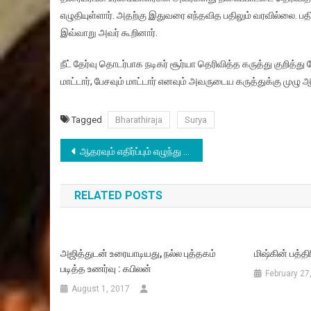
எழுதியுள்ளார். அதற்கு இதுவரை எந்தவித பதிலும் வரவில்லை. பத
இவ்வாறு அவர் கூறினார்.
நீட் தேர்வு தொடர்பாக நடிகர் சூர்யா தெரிவித்த கருத்து குறித்து
மாட்டார், பேசவும் மாட்டார் எனவும் அவருடைய கருத்துக்கு முழு
Tagged
Bharathiraja
Surya
Post
ஆதரவும் எதிர்ப்பும் எழுந்து வரும் நடிகர் சூர்யாவின் நீட் தேர்வு குறித்த கருத்து
navigation
RELATED POSTS
அஜித்துடன் உரையாடியது, நல்ல புத்தகம்
மிஷ்கின் பத்த
படித்த உணர்வு : கபிலன்
February 27
August 1, 2017