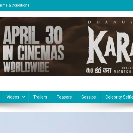
erms & Conditions
Videos
Trailers
Teasers
Gossips
Celebrity Selfi