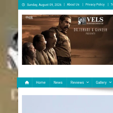
Skip
About Us
Privacy Policy
T
Sunday, August 09, 2026
to
content
Cinema Paarvai
சினிமா பார்வை
Home
News
Reviews
Gallery