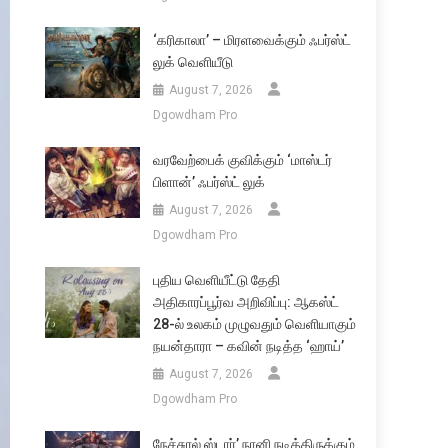
‘கரிகாலா’ – மிரளவைக்கும் ஃபர்ஸ்ட்
லுக் வெளியீடு
August 7, 2026
Dgowdham Pro
வரவேற்பைக் குவிக்கும் ‘மாஸ்டர்
பிளான்’ ஃபர்ஸ்ட் லுக்
August 7, 2026
Dgowdham Pro
புதிய வெளியீட்டு தேதி
அதிகாரப்பூர்வ அறிவிப்பு: ஆகஸ்ட்
28-ல் உலகம் முழுவதும் வெளியாகும்
நயன்தாரா – கவின் நடித்த ‘ஹாய்’
August 7, 2026
Dgowdham Pro
நேச்சுரல் ஸ்டார்’ நானி நடித்திருக்கும்