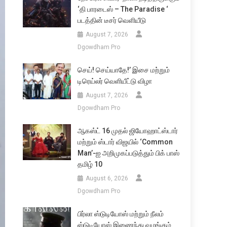
‘தி பாரடைஸ் – The Paradise ‘
படத்தின் டீசர் வெளியீடு
August 7, 2026
Dgowdham Pro
செய்! செய்யாதே!’ இசை மற்றும்
டிரெய்லர் வெளியீட்டு விழா
August 7, 2026
Dgowdham Pro
ஆகஸ்ட் 16 முதல் ஜியோஹாட்ஸ்டார்
மற்றும் ஸ்டார் விஜயில் ‘Common
Man’-ஐ அறிமுகப்படுத்தும் பிக் பாஸ்
தமிழ் 10
August 6, 2026
Dgowdham Pro
பிர்லா ஸ்டுடியோஸ் மற்றும் நீலம்
ஸ்டுடியோஸ் இணைந்து வழங்கும்