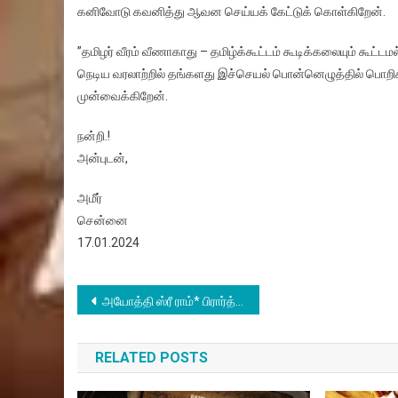
கனிவோடு கவனித்து ஆவன செய்யக் கேட்டுக் கொள்கிறேன்.
”தமிழர் வீரம் வீணாகாது – தமிழ்க்கூட்டம் கூடிக்கலையும் கூட
நெடிய வரலாற்றில் தங்களது இச்செயல் பொன்னெழுத்தில் பொறிக
முன்வைக்கிறேன்.
நன்றி.!
அன்புடன்,
அமீர்
சென்னை
17.01.2024
Post
அயோத்தி ஸ்ரீ ராம்* பிரார்த்தனைகள், பக்தி, வைராக்கியம், சரணாகதி
navigation
RELATED POSTS