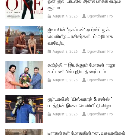
ஒன் ரூல்’ பாடலில் அனல் பறக்க விடும்
சூர்யா
August 4, 2026
Dgowdham Pro
ஜீவாவின் ‘தகப்பன்’ ஃபர்ஸ்ட் லுக்
வெளியீடு… ரசிகர்களிடம் அமோக
வரவேற்பு
August 3, 2026
Dgowdham Pro
கார்த்தி – இயக்குநர் மோகன் ராஜா
கூட்டணியில் புதிய திரைப்படம்
August 3, 2026
Dgowdham Pro
சூர்யாவின் ‘விஸ்வநாத் & சன்ஸ் ‘
படத்தின் இசை வெளியீட்டு விழா
August 3, 2026
Dgowdham Pro
டிராகன்கள் மோதுகின்றன, உளவாளிகள்