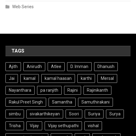
Web Series
TAGS
Ajith
Anirudh
Atlee
D. Imman
Dhanush
Jai
kamal
kamal haasan
karthi
Mersal
Nayanthara
pa ranjith
Rajini
Rajinikanth
Rakul Preet Singh
Samantha
Samuthirakani
simbu
sivakarthikeyan
Soori
Suriya
Surya
Trisha
Vijay
Vijay sethupathi
vishal