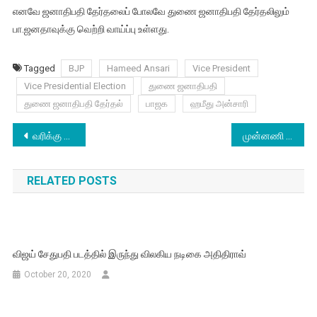
எனவே ஜனாதிபதி தேர்தலைப் போலவே துணை ஜனாதிபதி தேர்தலிலும்
பா.ஜனதாவுக்கு வெற்றி வாய்ப்பு உள்ளது.
Tagged
BJP
Hameed Ansari
Vice President
Vice Presidential Election
துணை ஜனாதிபதி
துணை ஜனாதிபதி தேர்தல்
பாஜக
ஹமீது அன்சாரி
Post
வரிக்கு வரி சாத்தியமில்லை : விக்ரமன்
முன்னணி நடிகர்களுடன் தான் நடிப்பேன்
navigation
RELATED POSTS
விஜய் சேதுபதி படத்தில் இருந்து விலகிய நடிகை அதிதிராவ்
October 20, 2020