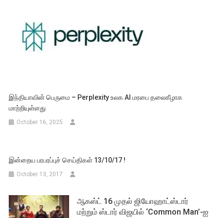
இந்தியாவின் பெருமை – Perplexity உலக AI மரபை தலைகீழாக
மாற்றியுள்ளது
October 16, 2025
இன்றைய பரபரப்புச் செய்திகள் 13/10/17 !
October 13, 2017
ஆகஸ்ட் 16 முதல் ஜியோஹாட்ஸ்டார்
மற்றும் ஸ்டார் விஜயில் ‘Common Man’-ஐ