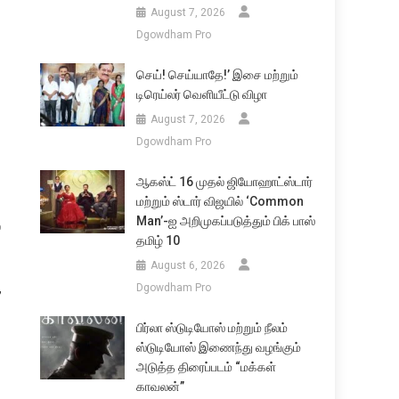
August 7, 2026
Dgowdham Pro
செய்! செய்யாதே!’ இசை மற்றும்
டிரெய்லர் வெளியீட்டு விழா
August 7, 2026
Dgowdham Pro
ஆகஸ்ட் 16 முதல் ஜியோஹாட்ஸ்டார்
மற்றும் ஸ்டார் விஜயில் ‘Common
Man’-ஐ அறிமுகப்படுத்தும் பிக் பாஸ்
்
தமிழ் 10
August 6, 2026
,
Dgowdham Pro
பிர்லா ஸ்டுடியோஸ் மற்றும் நீலம்
ஸ்டுடியோஸ் இணைந்து வழங்கும்
அடுத்த திரைப்படம் “மக்கள்
காவலன்”