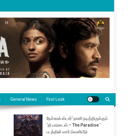
e
General News
First Look
நேச்சுரல் ஸ்டார்’ நானி நடித்திருக்கும்
‘தி பாரடைஸ் – The Paradise ‘
படத்தின் டீசர் வெளியீடு