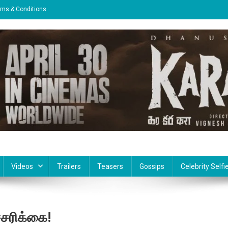
rms & Conditions
Videos
Trailers
Teasers
Gossips
Celebrity Selfi
்சரிக்கை!