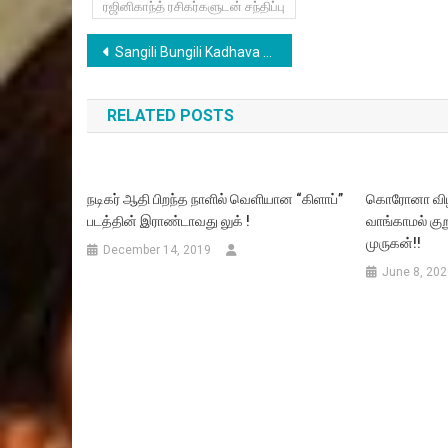
ரஜினிகாந்த் ரசிகர்களுடன் சந்திப்பு
Post
Sangili Bungili Kadhava Thorae – Ek Gau Mein Video Song
navigation
RELATED POSTS
நடிகர் ஆதி பிறந்த நாளில் வெளியான “கிளாப்”
கொரோனா விழி
படத்தின் இராண்டாவது லுக் !
வாங்காமல் குற
முருகன்!!
December 14, 2019
June 8, 202