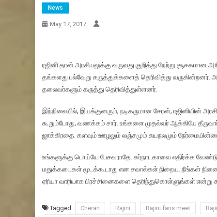
News
May 17, 2017
ரஜினி தான் அரசியலுக்கு வருவது குறித்து நேற்று சூசகமான அறி
தங்களது பல்வேறு கருத்துக்களைத் தெரிவித்து வருகின்றனர். அர
தலைவர்களும் கருத்து தெரிவித்துள்ளனர்.
இந்நிலையில், இயக்குனரும், நடிகருமான சேரன், ரஜினியின் அரசிய
கூறும்போது, வணக்கம் சார். உங்களை முதல்வர் ஆக்கியே தீருவார
ஜாக்கிரதை. களவும் ஊழலும் லஞ்சமும் சுயநலமும் நேர்மையின்மை
உங்களுக்கு பொய்யே பேசவராதே. கர்நாடகாவை எதிர்க்க வேண்ட
மதுக்கடைகள் மூடக்கூடாது என சவால்கள் நிறைய. நீங்கள் நினை
ஏரியா வாரியாக பிரச்சினைகளை தெரிந்துகொள்ளுங்கள் என்று கூற
Tagged
Cheran
Rajini
Rajini fans meet
Raji