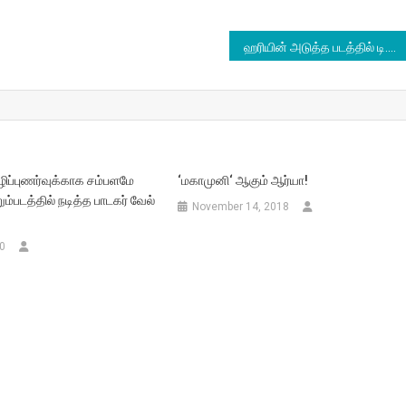
ஹரியின் அடுத்த படத்தில் டி.எஸ்.பி
ப்புணர்வுக்காக சம்பளமே
‘மகாமுனி‘ ஆகும் ஆர்யா!
ும்படத்தில் நடித்த பாடகர் வேல்
November 14, 2018
0