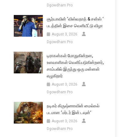
Dgowdham Pro
சூர்யாவின் ‘விஸ்வநாத் & சன்ஸ் ‘
படத்தின் இசை வெளியீட்டு விழா
August 3, 2026
Dgowdham Pro
டிராகன்கள் மோதுகின்றன,
உளவாளிகள் வெளிப்படுகின்றனர்,
சாம்பலில் இருந்து ஒரு மன்னன்
எழுகிறார்
August 3, 2026
Dgowdham Pro
நடிகர் கிருஷ்ணாவின் மைல்கல்
படமான ‘மர்டர் இன் டவுன்’
August 3, 2026
Dgowdham Pro