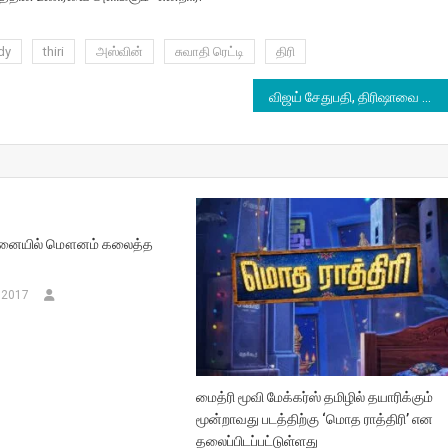
dy
thiri
அஸ்வின்
சுவாதி ரெட்டி
திரி
விஜய் சேதுபதி, திரிஷாவை தேடும் படக்குழு
ச்சனையில் மௌனம் கலைத்த
 2017
மைத்ரி மூவி மேக்கர்ஸ் தமிழில் தயாரிக்கும்
மூன்றாவது படத்திற்கு ‘மொத ராத்திரி’ என
தலைப்பிடப்பட்டுள்ளது