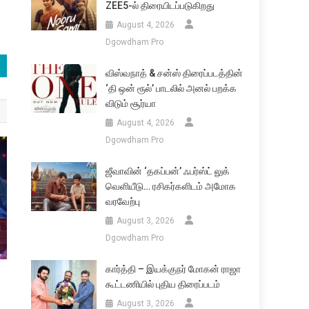
ZEE5-ல் திரையிடப்படுகிறது
August 4, 2026
Dgowdham Pro
விஸ்வநாத் & சன்ஸ் திரைப்படத்தின்
‘தி ஒன் ரூல்’ பாடலில் அனல் பறக்க
விடும் சூர்யா
August 4, 2026
Dgowdham Pro
ஜீவாவின் ‘தகப்பன்’ ஃபர்ஸ்ட் லுக்
வெளியீடு… ரசிகர்களிடம் அமோக
வரவேற்பு
August 3, 2026
Dgowdham Pro
கார்த்தி – இயக்குநர் மோகன் ராஜா
கூட்டணியில் புதிய திரைப்படம்
August 3, 2026