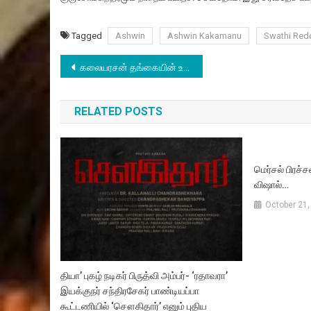
Tagged
Ashwin
Ashwin Kakamanu
Swathi Red
Post
கலையரசன் தங்கையின் உயர் படிப்பு கனவு
navigation
RELATED POSTS
மெர்சல் பிர
விஷால்…
October 21,
தியா’ புகழ் நடிகர் பிருத்வி அம்பர்- ‘ரதாவரா’
இயக்குநர் சந்திரசேகர் பாண்டியப்பா
கூட்டணியில் ‘சௌகிதார்’ எனும் புதிய