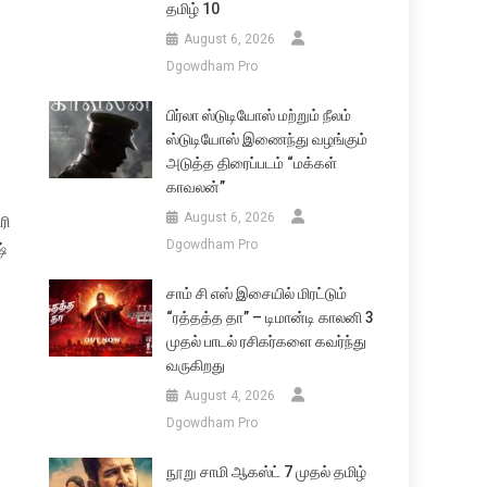
தமிழ் 10
August 6, 2026
Dgowdham Pro
பிர்லா ஸ்டுடியோஸ் மற்றும் நீலம்
ஸ்டுடியோஸ் இணைந்து வழங்கும்
அடுத்த திரைப்படம் “மக்கள்
காவலன்”
August 6, 2026
ரி
Dgowdham Pro
்
சாம் சி எஸ் இசையில் மிரட்டும்
“ரத்தத்த தா” – டிமான்டி காலனி 3
முதல் பாடல் ரசிகர்களை கவர்ந்து
வருகிறது
August 4, 2026
Dgowdham Pro
நூறு சாமி ஆகஸ்ட் 7 முதல் தமிழ்