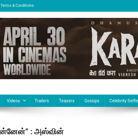
Terms & Conditions
Videos
Trailers
Teasers
Gossips
Celebrity Selfi
ன்னேன்” : அஸ்வின்