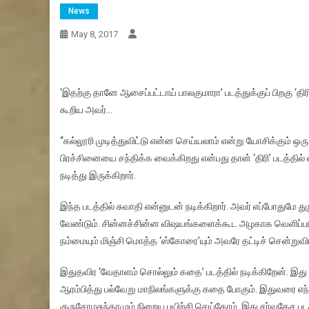
News
May 8, 2017
‘இதற்கு தானே ஆசைப்பட்டாய் பாலகுமாரா’ படத்துக்குப் பிறகு ‘திரி’
கூறிய அவர்…
‘‘கல்லூரி முடித்துவிட்டு என்ன செய்யலாம் என்று யோசிக்கும் ஒ
பிரச்சினையை சந்திக்க வைக்கிறது என்பது தான் ‘திரி’ படத்தி
நடித்து இருக்கிறார்.
இந்த படத்தில் சுவாதி என்னுடன் நடிக்கிறார். அவர் எப்போதுமே து
வேண்டும். சின்னச்சின்ன வி‌ஷயங்களைக்கூட அழகாக வெளிப்படுத
நம்மையும் மிஞ்சி மொத்த ‘ஸ்கோரை’யும் அவரே தட்டிச் சென்றுவிட
இதுதவிர ‘வேதாளம் சொல்லும் கதை’ படத்தில் நடிக்கிறேன். இது 
ஆரம்பித்து பல்வேறு மாநிலங்களுக்கு கதை போகும். இதுவரை எந்
குருசோமசுந்தரமும் நிறைய பயிற்சி செய்தோம். இது சர்வதேச படத