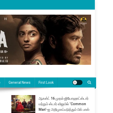
e
General News
First Look
ஆகஸ்ட் 16 முதல் ஜியோஹாட்ஸ்டார்
மற்றும் ஸ்டார் விஜயில் ‘Common
Man’-ஐ அறிமுகப்படுத்தும் பிக் பாஸ்