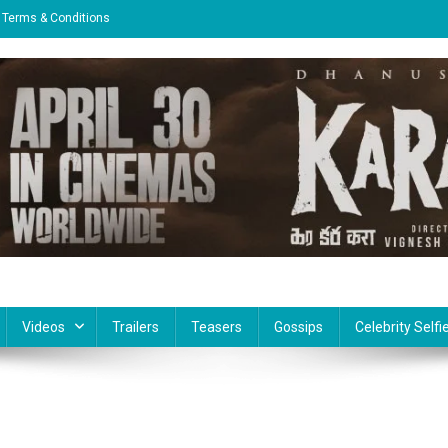
Terms & Conditions
Videos
Trailers
Teasers
Gossips
Celebrity Selfi