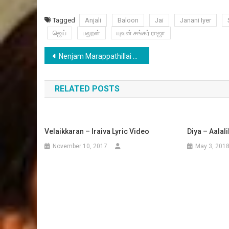
Tagged
Anjali
Baloon
Jai
Janani Iyer
ஜெய்
பலூன்
யுவன் சங்கர் ராஜா
Post
Nenjam Marappathillai – Official Trailer 3
navigation
RELATED POSTS
Velaikkaran – Iraiva Lyric Video
Diya – Aalal
November 10, 2017
May 3, 201