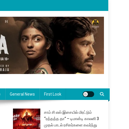
e
General News
First Look
சாம் சி எஸ் இசையில் மிரட்டும்
“ரத்தத்த தா” – டிமான்டி காலனி 3
முதல் பாடல் ரசிகர்களை கவர்ந்து