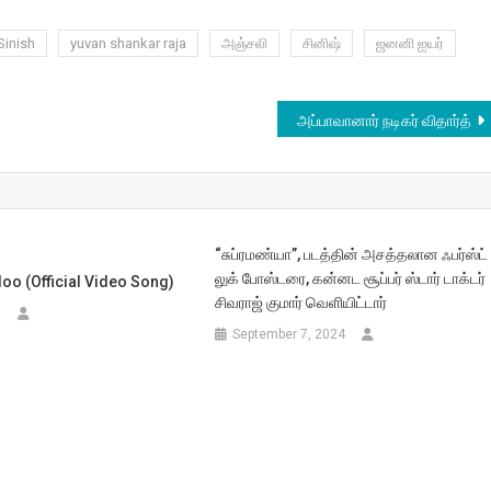
Sinish
yuvan shankar raja
அஞ்சலி
சினிஷ்
ஜனனி ஐயர்
அப்பாவானார் நடிகர் விதார்த்
“சுப்ரமண்யா”, படத்தின் அசத்தலான ஃபர்ஸ்ட்
லுக் போஸ்டரை, கன்னட சூப்பர் ஸ்டார் டாக்டர்
iloo (Official Video Song)
சிவராஜ் குமார் வெளியிட்டார்
8
September 7, 2024