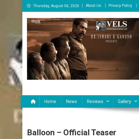
Skip
About Us
Privacy Policy
Thursday, August 06, 2026
to
content
Cinema Paarvai
சினிமா பார்வை
Home
News
Reviews
Gallery
Balloon – Official Teaser