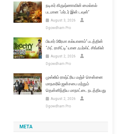
நடிகர் கிருஷ்ணாவின் மைல்கல்
படமான ‘மர்டர் இன் டவுன்’
August 3, 2026
Dgowdham Pro
பியார் பிரேமா கல்யாணம்’ படத்தின்
‘அட் ராசிட்டி’ யான ஃபர்ஸ்ட் சிங்கிள்
August 2, 2026
Dgowdham Pro
முஸ்லிம் ராஷ்ட்ரிய மஞ்ச் சென்னை
மாநகரில் ஜன்சபை மற்றும்
தென்னிந்திய மாநாட்டை நடத்தியது
August 2, 2026
Dgowdham Pro
META