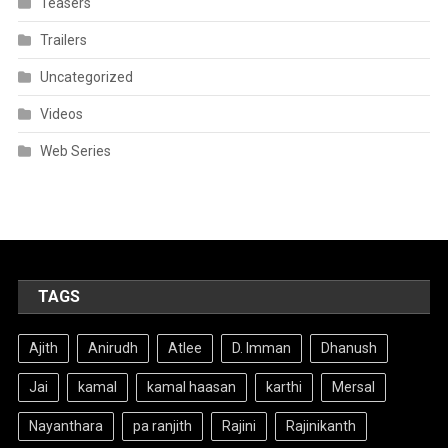
Teasers
Trailers
Uncategorized
Videos
Web Series
TAGS
Ajith
Anirudh
Atlee
D. Imman
Dhanush
Jai
kamal
kamal haasan
karthi
Mersal
Nayanthara
pa ranjith
Rajini
Rajinikanth