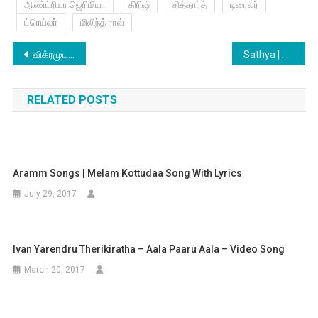
ஆண்ட்ரியா ஜெரிமியா
கிரிஷ்
சித்தார்த்
டிரைலர்
ட்ரெய்லர்
மிலிந்த் ராவ்
Post
விக்ரமுடன் மோதும் சிவகார்த்திகேயன்!
Sathya | Yavvana Song Official Cover Version Feat
navigation
RELATED POSTS
Aramm Songs | Melam Kottudaa Song With Lyrics
July 29, 2017
Ivan Yarendru Therikiratha – Aala Paaru Aala – Video Song
March 20, 2017