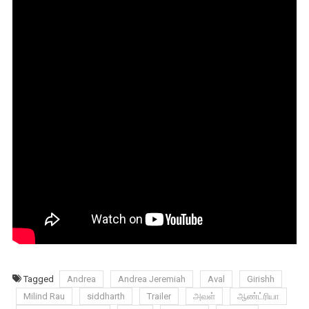
Tagged
Andrea
Andrea Jeremiah
Aval
Girishh
Milind Rau
siddharth
Trailer
அவள்
ஆண்ட்ரியா