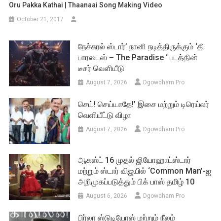
Oru Pakka Kathai | Thaanaai Song Making Video
October 21, 2017
நேச்சுரல் ஸ்டார்’ நானி நடித்திருக்கும் ‘தி
பாரடைஸ் – The Paradise ‘ படத்தின்
டீசர் வெளியீடு
August 7, 2026
Dgowdham Pro
செய்! செய்யாதே!’ இசை மற்றும் டிரெய்லர்
வெளியீட்டு விழா
August 7, 2026
Dgowdham Pro
ஆகஸ்ட் 16 முதல் ஜியோஹாட்ஸ்டார்
மற்றும் ஸ்டார் விஜயில் ‘Common Man’-ஐ
அறிமுகப்படுத்தும் பிக் பாஸ் தமிழ் 10
August 6, 2026
Dgowdham Pro
பிர்லா ஸ்டுடியோஸ் மற்றும் நீலம்