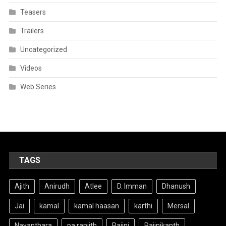
Teasers
Trailers
Uncategorized
Videos
Web Series
TAGS
Ajith
Anirudh
Atlee
D. Imman
Dhanush
Jai
kamal
kamal haasan
karthi
Mersal
Nayanthara
pa ranjith
Rajini
Rajinikanth