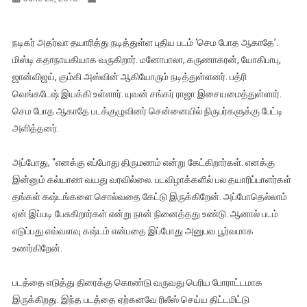
நடிகர் அதர்வா தயாரித்து நடித்துள்ள புதிய படம் ‘செம போத ஆகாதே’.
மிஸ்டி கதாநாயகியாக வருகிறார். மனோபாலா, கருணாகரன், யோகிபாபு,
ஜான்விஜய், கும்கி அஸ்வின் ஆகியோரும் நடித்துள்ளனர். பத்ரி
வெங்கடேஷ் இயக்கி உள்ளார். யுவன் சங்கர் ராஜா இசையமைத்துள்ளார்.
செம போத ஆகாதே படக்குழுவினர் சென்னையில் நிருபர்களுக்கு பேட்டி
அளித்தனர்.
அப்போது, “எனக்கு எப்போது திருமணம் என்று கேட்கிறார்கள். எனக்கு
இன்னும் கல்யாண வயது வரவில்லை. படவிழாக்களில் பல தயாரிப்பாளர்கள்
தங்கள் கஷ்டங்களை சொல்வதை கேட்டு இருக்கிறேன். அப்போதெல்லாம்
ஏன் இப்படி பேசுகிறார்கள் என்று நான் நினைத்தது உண்டு. ஆனால் படம்
எடுப்பது எவ்வளவு கஷ்டம் என்பதை இப்போது அனுபவ பூர்வமாக
உணர்கிறேன்.
படத்தை எடுத்து திரைக்கு கொண்டு வருவது பெரிய போராட்டமாக
இருக்கிறது. இந்த படத்தை ஏற்கனவே ரிலீஸ் செய்ய திட்டமிட்டு