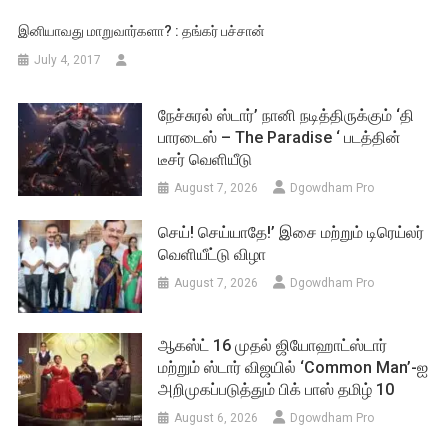
இனியாவது மாறுவார்களா? : தங்கர் பச்சான்
July 4, 2017
நேச்சுரல் ஸ்டார்’ நானி நடித்திருக்கும் ‘தி
பாரடைஸ் – The Paradise ‘ படத்தின்
டீசர் வெளியீடு
August 7, 2026
Dgowdham Pro
செய்! செய்யாதே!’ இசை மற்றும் டிரெய்லர்
வெளியீட்டு விழா
August 7, 2026
Dgowdham Pro
ஆகஸ்ட் 16 முதல் ஜியோஹாட்ஸ்டார்
மற்றும் ஸ்டார் விஜயில் ‘Common Man’-ஐ
அறிமுகப்படுத்தும் பிக் பாஸ் தமிழ் 10
August 6, 2026
Dgowdham Pro