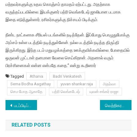
மற்றவர்களுக்கு உதவ கொஞ்சம் தாமதம் ஏற்பட்டது. அதற்காக
வருத்தப்படவில்லை. இயக்குனர் பத்ரி வெங்கடேஷ் ஜாலியான படமாக
இதை எடுத்துள்ளார். ரசிகர்களுக்கு நிச்சயம் பிடிக்கும்.
நீண்ட நாட்களாக சீரியஸ் படங்களில் நடித்தேன். இப்போது பொழுதுபோக்கு
அம்சம் உள்ள படத்தில் நடித்துள்ளேன். நல்ல படத்தில் நடித்த திருப்தி
இருக்கிறது. இந்த படம் மதுபழக்கத்தை ஊக்குவிக்கவில்லை. போதையில்
ஒருவன் முட்டாள் தனமான வேலை செய்கிறான். அதனால் வரும்
பிரச்சினைகள் என்ன என்பதே கதை.” என்று கூறினார்
Tagged
Atharva
Badri Venkatesh
Sema Bodha Aagathay
yuvan shankar raja
அதர்வா
செம போத ஆகாதே
பத்ரி வெங்கடேஷ்
யுவன் சங்கர் ராஜா
Post
படப்பிடிப்பில் ஆட்டோகிராஃப், படபடப்பில் அறிமுக நாயகி
வெற்றிகரமாக நடந்து முடிந்த சினிமா பி. ஆர். ஓ. யூனியன் தேர்தல்!!
navigation
RELATED POSTS