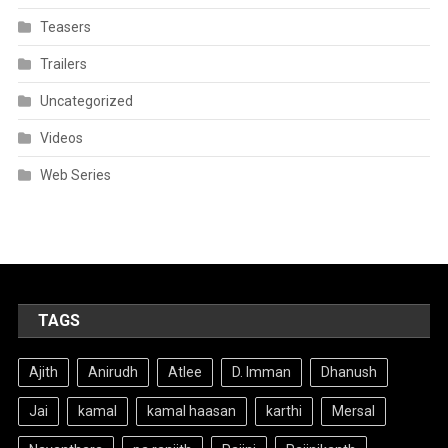
Teasers
Trailers
Uncategorized
Videos
Web Series
TAGS
Ajith
Anirudh
Atlee
D. Imman
Dhanush
Jai
kamal
kamal haasan
karthi
Mersal