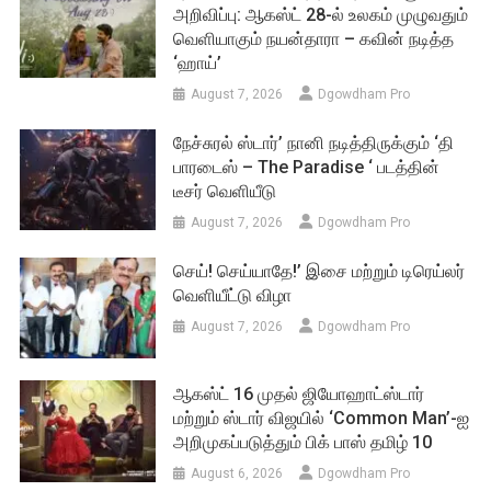
அறிவிப்பு: ஆகஸ்ட் 28-ல் உலகம் முழுவதும்
வெளியாகும் நயன்தாரா – கவின் நடித்த
‘ஹாய்’
August 7, 2026
Dgowdham Pro
நேச்சுரல் ஸ்டார்’ நானி நடித்திருக்கும் ‘தி
பாரடைஸ் – The Paradise ‘ படத்தின்
டீசர் வெளியீடு
August 7, 2026
Dgowdham Pro
செய்! செய்யாதே!’ இசை மற்றும் டிரெய்லர்
வெளியீட்டு விழா
August 7, 2026
Dgowdham Pro
ஆகஸ்ட் 16 முதல் ஜியோஹாட்ஸ்டார்
மற்றும் ஸ்டார் விஜயில் ‘Common Man’-ஐ
அறிமுகப்படுத்தும் பிக் பாஸ் தமிழ் 10
August 6, 2026
Dgowdham Pro