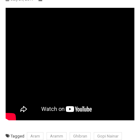
Tagged
Aram
Aramm
Ghibran
Gopi Nainar