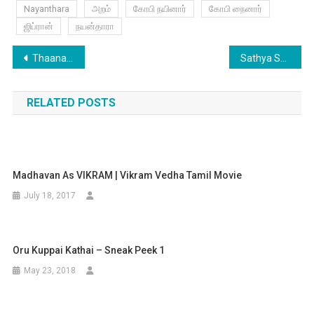
Nayanthara
அறம்
கோபி நயினார்
கோபி நைனார்
ஜிப்ரான்
நயன்தாரா
Post
Thaanaa Serndha Koottam – Naana Thaana Lyric
Sathya Songs | Yavvana Song with Lyrics
navigation
RELATED POSTS
Madhavan As VIKRAM | Vikram Vedha Tamil Movie
July 18, 2017
Oru Kuppai Kathai – Sneak Peek 1
May 23, 2018