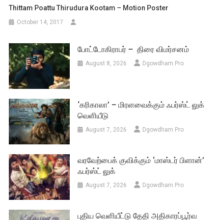
Thittam Poattu Thirudura Kootam – Motion Poster
October 14, 2017
போட்டோகிராபர் – திரை விமர்சனம்
August 8, 2026
Dgowdham Pro
‘கரிகாலா’ – மிரளவைக்கும் ஃபர்ஸ்ட் லுக்
வெளியீடு
August 7, 2026
Dgowdham Pro
வரவேற்பைக் குவிக்கும் ‘மாஸ்டர் பிளான்’
ஃபர்ஸ்ட் லுக்
August 7, 2026
Dgowdham Pro
புதிய வெளியீட்டு தேதி அதிகாரப்பூர்வ