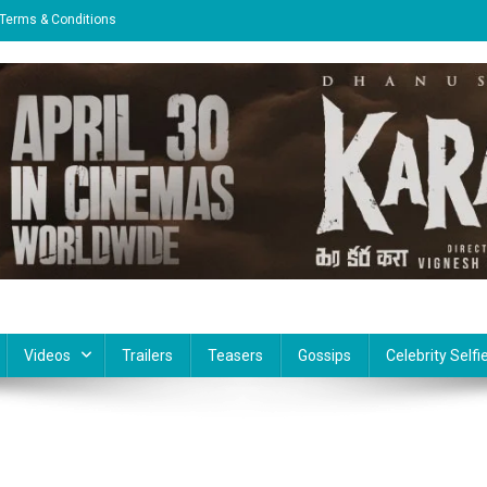
Terms & Conditions
Videos
Trailers
Teasers
Gossips
Celebrity Selfi