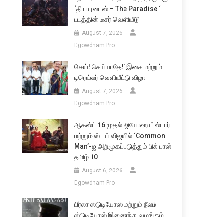
‘தி பாரடைஸ் – The Paradise ‘
படத்தின் டீசர் வெளியீடு
August 7, 2026
Dgowdham Pro
செய்! செய்யாதே!’ இசை மற்றும்
டிரெய்லர் வெளியீட்டு விழா
August 7, 2026
Dgowdham Pro
ஆகஸ்ட் 16 முதல் ஜியோஹாட்ஸ்டார்
மற்றும் ஸ்டார் விஜயில் ‘Common
Man’-ஐ அறிமுகப்படுத்தும் பிக் பாஸ்
தமிழ் 10
August 6, 2026
Dgowdham Pro
பிர்லா ஸ்டுடியோஸ் மற்றும் நீலம்
ஸ்டுடியோஸ் இணைந்து வழங்கும்