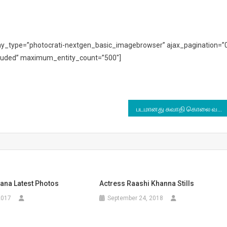
play_type=”photocrati-nextgen_basic_imagebrowser” ajax_pagination=”
ncluded” maximum_entity_count=”500″]
படமானது சுவாதி கொலை வழக்கு
ana Latest Photos
Actress Raashi Khanna Stills
2017
September 24, 2018