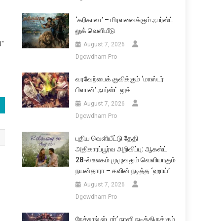
‘கரிகாலா’ – மிரளவைக்கும் ஃபர்ஸ்ட்
லுக் வெளியீடு
0″
August 7, 2026
Dgowdham Pro
வரவேற்பைக் குவிக்கும் ‘மாஸ்டர்
பிளான்’ ஃபர்ஸ்ட் லுக்
August 7, 2026
Dgowdham Pro
புதிய வெளியீட்டு தேதி
அதிகாரப்பூர்வ அறிவிப்பு: ஆகஸ்ட்
28-ல் உலகம் முழுவதும் வெளியாகும்
நயன்தாரா – கவின் நடித்த ‘ஹாய்’
August 7, 2026
Dgowdham Pro
நேச்சுரல் ஸ்டார்’ நானி நடித்திருக்கும்