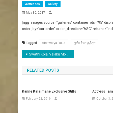
Actresses
Gallery
May 30, 2017
[ngg_images source=”galleries” container_ids=”95″ dis
order_by=”sortorder” order_direction=”ASC” returns=”i
Tagged
Aishwarya Dutta
ஐஸ்வர்யா தத்தா
Post
Swathi Kolai Valaku Movie Official trailer
navigation
RELATED POSTS
Kanne Kalaimane Exclusive Stills
Actress Tam
February 22, 2019
October 3, 