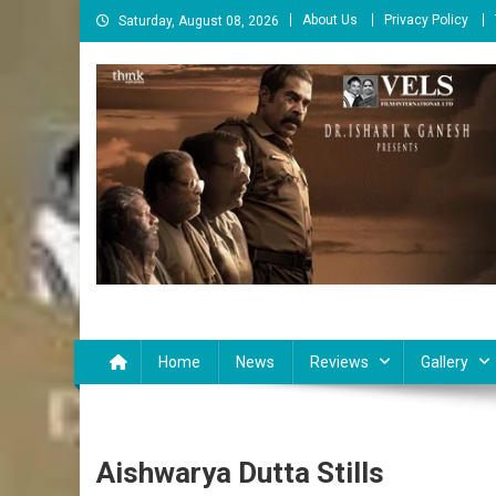
Skip
About Us
Privacy Policy
Saturday, August 08, 2026
to
content
Cinema Paarvai
சினிமா பார்வை
Home
News
Reviews
Gallery
Aishwarya Dutta Stills