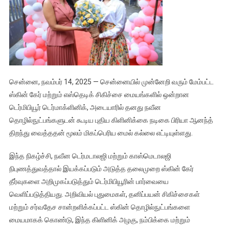
சென்னை, நவம்பர் 14, 2025 — சென்னையில் முன்னேறி வரும் மேம்பட்ட
ஸ்கின் கேர் மற்றும் எஸ்தெடிக் சிகிச்சை மையங்களில் ஒன்றான
டெர்மிபியூர் டெர்மாக்ளினிக், அடையாரில் தனது நவீன
தொழில்நுட்பங்களுடன் கூடிய புதிய கிளினிக்கை நடிகை பிரியா ஆனந்த்
திறந்து வைத்ததன் மூலம் மிகப்பெரிய மைல் கல்லை எட்டியுள்ளது.
இந்த நிகழ்ச்சி, நவீன டெர்மடாலஜி மற்றும் காஸ்மெடாலஜி
நிபுணத்துவத்தால் இயக்கப்படும் அடுத்த தலைமுறை ஸ்கின் கேர்
தீர்வுகளை அறிமுகப்படுத்தும் டெர்மிபியூரின் பார்வையை
வெளிப்படுத்தியது. அறிவியல் புதுமைகள், தனிப்பயன் சிகிச்சைகள்
மற்றும் சர்வதேச சான்றளிக்கப்பட்ட ஸ்கின் தொழில்நுட்பங்களை
மையமாகக் கொண்டு, இந்த கிளினிக் அழகு, நம்பிக்கை மற்றும்