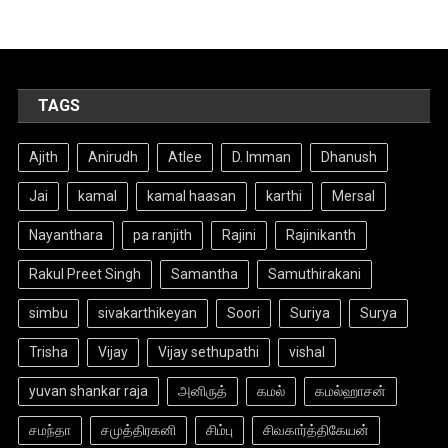
TAGS
Ajith
Anirudh
Atlee
D. Imman
Dhanush
Jai
kamal
kamal haasan
karthi
Mersal
Nayanthara
pa ranjith
Rajini
Rajinikanth
Rakul Preet Singh
Samantha
Samuthirakani
simbu
sivakarthikeyan
Soori
Suriya
Surya
Trisha
Vijay
Vijay sethupathi
vishal
yuvan shankar raja
அனிருத்
கமல்
கமல்ஹாசன்
சமந்தா
சமுத்திரகனி
சிம்பு
சிவகார்த்திகேயன்