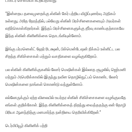
டாக்டர் சௌம்யா கூறியதாவது:
“இன்றைய தலைமுறைக்கு ஸ்கின் கேர் பற்றிய விழிப்புணர்வு அதிகம்
உள்ளது; அதே நேரத்தில், பல்வேறு ஸ்கின் பிரச்சினைகளையும் அவர்கள்
எதிர்கொள்கிறார்கள். இந்தப் பிரச்சினைகளுக்கு தீர்வு காண்பதற்காகவே
இந்த ஸ்கின் கிளினிக்கை தொடங்கியுள்ளோம்.
இங்கு பர்மனென்ட் ஹேர் ரிடக்ஷன், பிக்மென்டேஷன் நீக்கம் உள்ளிட்ட பல
சிறந்த சிகிச்சைகள் மற்றும் வசதிகளை வழங்குகிறோம்.
பல ஸ்கின் கிளினிக்குகளில் லேசர் மெஷின்கள் இல்லாத சூழலில், ஜெர்மனி
மற்றும் அமெரிக்காவில் இருந்து நவீன தொழில்நுட்பம் கொண்ட லேசர்
மெஷின்களை நாங்கள் கொண்டு வந்துள்ளோம்.
எல்லோருக்கும் ஏற்ற விலையில் உயர்தர ஸ்கின் சிகிச்சைகளை வழங்குவதே
எங்கள் குறிக்கோள். இந்த கிளினிக்கைத் திறந்து வைத்ததற்கு என் தோழி
பிரியா ஆனந்திற்கு மனமார்ந்த நன்றியை தெரிவிக்கிறேன்.”
டெர்மிபியூர் கிளினிக் பற்றி