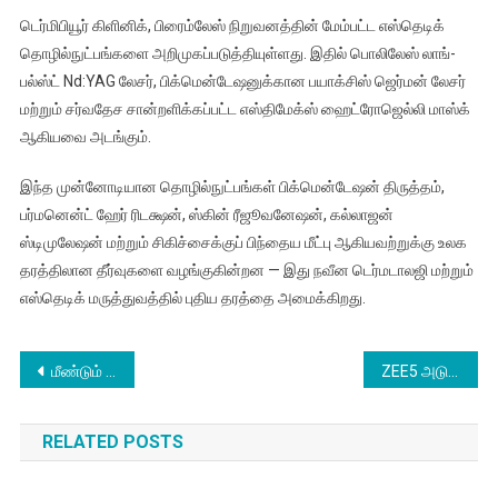
டெர்மிபியூர் கிளினிக், பிரைம்லேஸ் நிறுவனத்தின் மேம்பட்ட எஸ்தெடிக்
தொழில்நுட்பங்களை அறிமுகப்படுத்தியுள்ளது. இதில் பொலிலேஸ் லாங்-
பல்ஸ்ட் Nd:YAG லேசர், பிக்மென்டேஷனுக்கான பயாக்சிஸ் ஜெர்மன் லேசர்
மற்றும் சர்வதேச சான்றளிக்கப்பட்ட எஸ்திமேக்ஸ் ஹைட்ரோஜெல்லி மாஸ்க்
ஆகியவை அடங்கும்.
இந்த முன்னோடியான தொழில்நுட்பங்கள் பிக்மென்டேஷன் திருத்தம்,
பர்மனென்ட் ஹேர் ரிடக்ஷன், ஸ்கின் ரீஜூவனேஷன், கல்லாஜன்
ஸ்டிமுலேஷன் மற்றும் சிகிச்சைக்குப் பிந்தைய மீட்பு ஆகியவற்றுக்கு உலக
தரத்திலான தீர்வுகளை வழங்குகின்றன — இது நவீன டெர்மடாலஜி மற்றும்
எஸ்தெடிக் மருத்துவத்தில் புதிய தரத்தை அமைக்கிறது.
Post
மீண்டும் வெளியாகும் விஜய்-சூர்யா நடித்த ‘ப்ரண்ட்ஸ்’ படத்தின் ட்ரெய்லர் வெளியீட்டு விழா
ZEE5 அடுத்த அதிரடி படைப்பு, “ரேகை” சீரிஸ் நவம்பர் 28-ல் ஸ்ட்ரீமாகிறது
navigation
RELATED POSTS