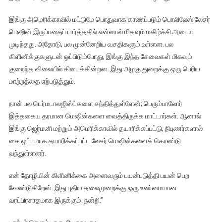
இங்கு அமெரிக்காவில் மட்டுமே பொதுவாக காணப்படும் பொலிலேஸ் லேசர்
மெஷின் இருப்பதைப் பார்த்ததில் என்னால் மிகவும் மகிழ்ச்சி அடைய
முடிந்தது. அதோடு, பல முன்னேறிய வசதிகளும் உள்ளன. பல
கிளினிக்குகளுடன் ஒப்பிடும்போது, இங்கு இந்த சேவைகள் மிகவும்
குறைந்த விலையில் கிடைக்கின்றன. இது அழகு துறைக்கு ஒரு பெரிய
மாற்றத்தை ஏற்படுத்தும்.
நான் பல டெர்மடாலஜிஸ்ட்களை சந்தித்துள்ளேன்; பெரும்பாலோர்
இத்தகைய தரமான மெஷின்களை வைத்திருக்க மாட்டார்கள். ஆனால்
இங்கு ஜெர்மனி மற்றும் அமெரிக்காவில் தயாரிக்கப்பட்டு, நிபுணர்களால்
கை ஓட்டமாக தயாரிக்கப்பட்ட லேசர் மெஷின்களைக் கொண்டு
வந்துள்ளனர்.
என் தோழியின் கிளினிக்கை அனைவரும் பயன்படுத்தி பயன் பெற
வேண்டுகிறேன். இது புதிய தலைமுறைக்கு ஒரு உண்மையான
வரப்பிரசாதமாக இருக்கும். நன்றி.”