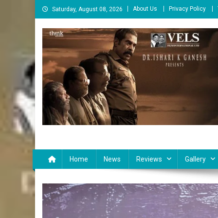
Skip
About Us
Privacy Policy
Saturday, August 08, 2026
to
content
Cinema Paarvai
சினிமா பார்வை
Home
News
Reviews
Gallery