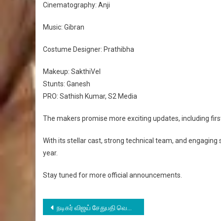
Cinematography: Anji
Music: Gibran
Costume Designer: Prathibha
Makeup: SakthiVel
Stunts: Ganesh
PRO: Sathish Kumar, S2 Media
The makers promise more exciting updates, including fir
With its stellar cast, strong technical team, and engaging 
year.
Stay tuned for more official announcements.
Post
நடிகர் விஜய் சேதுபதி வெளியிட்ட நட்டியின் “ரைட்” திரைப்பட ஃபர்ஸ்ட் லுக்