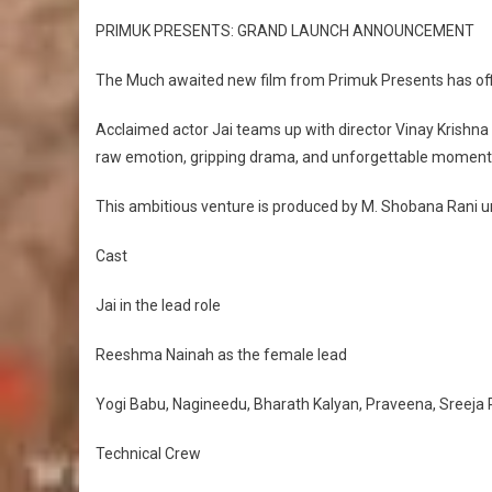
PRIMUK PRESENTS: GRAND LAUNCH ANNOUNCEMENT
The Much awaited new film from Primuk Presents has offic
Acclaimed actor Jai teams up with director Vinay Krishna f
raw emotion, gripping drama, and unforgettable moments
This ambitious venture is produced by M. Shobana Rani u
Cast
Jai in the lead role
Reeshma Nainah as the female lead
Yogi Babu, Nagineedu, Bharath Kalyan, Praveena, Sreeja R
Technical Crew