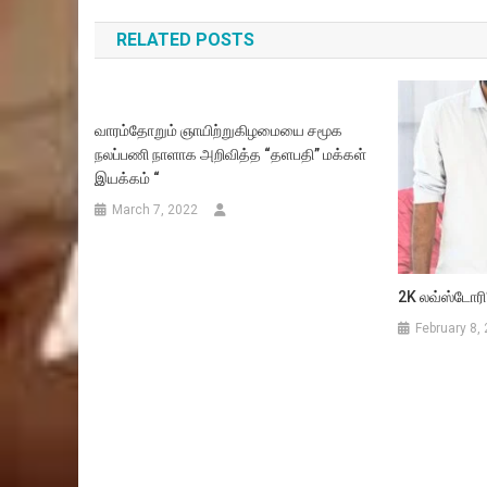
navigation
RELATED POSTS
வாரம்தோறும் ஞாயிற்றுகிழமையை சமூக
நலப்பணி நாளாக அறிவித்த “தளபதி” மக்கள்
இயக்கம் “
March 7, 2022
2K லவ்ஸ்டோரி”
February 8,