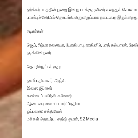
ஒர்க்கர் படத்தின் பூஜை இன்று படக்குழுவினர் கலந்துக் கொள்ள
பாண்டிச்சேரியில் தொடங்கி விறுவிறுப்பாக நடைபெற இருக்கிறது
நடிகர்கள்
ஜெய், ரீஷ்மா நனையா, யோகி பாபு, நாகினீடு, பரத் கல்யாண், பிரவீ
நடிக்கின்றனர்.
தொழில்நுட்பக் குழு
ஒளிப்பதிவாளர்: அஞ்சி
இசை: ஜிப்ரான்
சண்டைப் பயிற்சி: கணேஷ்
ஆடை வடிவமைப்பாளர்: பிரதிபா
ஒப்பனை: சக்திவேல்
மக்கள் தொடர்பு : சதீஷ் குமார், S2 Media