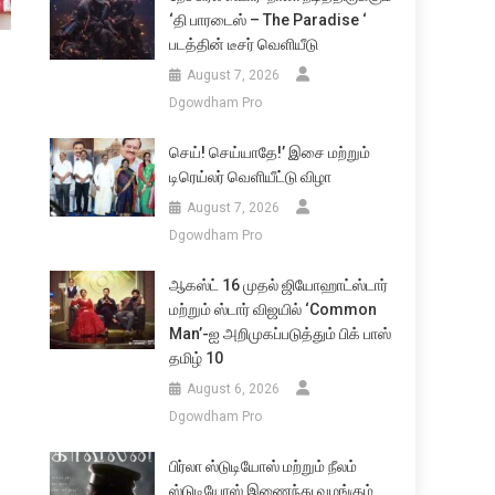
‘தி பாரடைஸ் – The Paradise ‘
படத்தின் டீசர் வெளியீடு
August 7, 2026
Dgowdham Pro
செய்! செய்யாதே!’ இசை மற்றும்
டிரெய்லர் வெளியீட்டு விழா
August 7, 2026
Dgowdham Pro
ஆகஸ்ட் 16 முதல் ஜியோஹாட்ஸ்டார்
மற்றும் ஸ்டார் விஜயில் ‘Common
Man’-ஐ அறிமுகப்படுத்தும் பிக் பாஸ்
தமிழ் 10
August 6, 2026
Dgowdham Pro
பிர்லா ஸ்டுடியோஸ் மற்றும் நீலம்
ஸ்டுடியோஸ் இணைந்து வழங்கும்