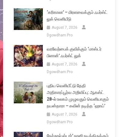
‘கரிகாலா’ – மிரளவைக்கும் ஃபர்ஸ்ட்
லுக் வெளியீடு
August 7, 2026
Dgowdham Pro
வரவேற்பைக் குவிக்கும் ‘மாஸ்டர்
பிளான்’ ஃபர்ஸ்ட் லுக்
August 7, 2026
Dgowdham Pro
புதிய வெளியீட்டு தேதி
அதிகாரப்பூர்வ அறிவிப்பு: ஆகஸ்ட்
28-ல் உலகம் முழுவதும் வெளியாகும்
நயன்தாரா – கவின் நடித்த ‘ஹாய்’
August 7, 2026
Dgowdham Pro
நேச்சுரல் ஸ்டார்’ நானி நடித்திருக்கும்