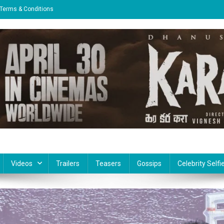
Terms & Conditions
Videos
Trailers
Teasers
Gossips
Celebrity Selfi