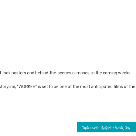
st-look posters and behind-the-scenes glimpses, in the coming weeks.
storyline, “WORKER” is set to be one of the most anticipated films of the
பிரம்மாண்டத்தின் உச்சம், தேஜா சஜ்ஜாவின் “மிராய்” பட டிரெய்லர் வெளியானது