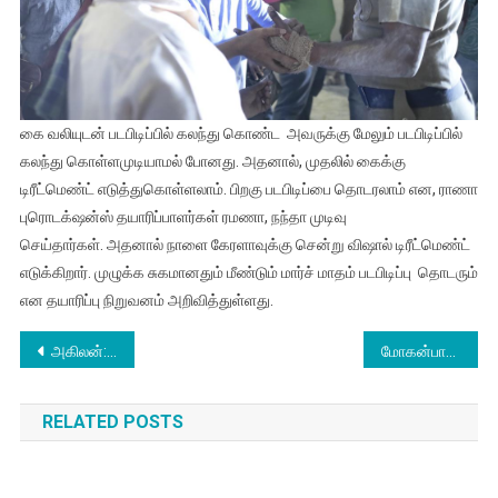
கை வலியுடன் படபிடிப்பில் கலந்து கொண்ட அவருக்கு மேலும் படபிடிப்பில்
கலந்து கொள்ளமுடியாமல் போனது. அதனால், முதலில் கைக்கு
டிரீட்மெண்ட் எடுத்துகொள்ளலாம். பிறகு படபிடிப்பை தொடரலாம் என, ராணா
புரொடக்‌ஷன்ஸ் தயாரிப்பாளர்கள் ரமணா, நந்தா முடிவு
செய்தார்கள். அதனால் நாளை கேரளாவுக்கு சென்று விஷால் டிரீட்மெண்ட்
எடுக்கிறார். முழுக்க சுகமானதும் மீண்டும் மார்ச் மாதம் படபிடிப்பு தொடரும்
என தயாரிப்பு நிறுவனம் அறிவித்துள்ளது.
Post
அகிலன்: ஸ்கிரீன் சீன் தயாரிப்பில் என். கல்யாண கிருஷ்ணன் இயக்கத்தில் இதுவரை ஏற்றிராத வேடத்தில் ஜெயம் ரவி நடிக்கும் புதிய படத்தின் பெயர் மற்றும் ஃபர்ஸ்ட் லுக் வெளியீடு
மோகன்பாபு படம் வெற்றி பெற இளையராஜா வாழ்த்து..!
navigation
RELATED POSTS