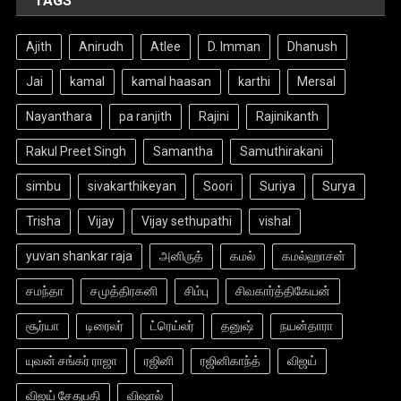
TAGS
Ajith
Anirudh
Atlee
D. Imman
Dhanush
Jai
kamal
kamal haasan
karthi
Mersal
Nayanthara
pa ranjith
Rajini
Rajinikanth
Rakul Preet Singh
Samantha
Samuthirakani
simbu
sivakarthikeyan
Soori
Suriya
Surya
Trisha
Vijay
Vijay sethupathi
vishal
yuvan shankar raja
அனிருத்
கமல்
கமல்ஹாசன்
சமந்தா
சமுத்திரகனி
சிம்பு
சிவகார்த்திகேயன்
சூர்யா
டிரைலர்
ட்ரெய்லர்
தனுஷ்
நயன்தாரா
யுவன் சங்கர் ராஜா
ரஜினி
ரஜினிகாந்த்
விஜய்
விஜய் சேதுபதி
விஷால்