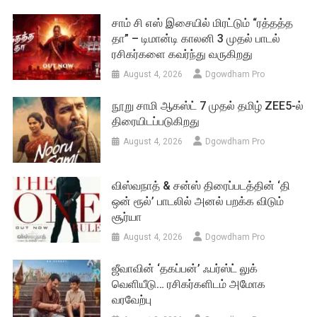
சாம் சி எஸ் இசையில் மிரட்டும் “ரத்தத்த
தா” – டிமான்டி காலனி 3 முதல் பாடல்
ரசிகர்களை கவர்ந்து வருகிறது
August 4, 2026
Dgowdham Pro
நூறு சாமி ஆகஸ்ட் 7 முதல் தமிழ் ZEE5-ல்
திரையிடப்படுகிறது
August 4, 2026
Dgowdham Pro
விஸ்வநாத் & சன்ஸ் திரைப்படத்தின் ‘தி
ஒன் ரூல்’ பாடலில் அனல் பறக்க விடும்
சூர்யா
August 4, 2026
Dgowdham Pro
ஜீவாவின் ‘தகப்பன்’ ஃபர்ஸ்ட் லுக்
வெளியீடு… ரசிகர்களிடம் அமோக
வரவேற்பு