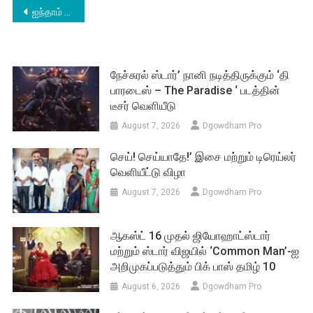
Post
ஐந்தாம் தேதி ஐந்து படம்!
navigation
நேச்சுரல் ஸ்டார்’ நானி நடித்திருக்கும் ‘தி
பாரடைஸ் – The Paradise ‘ படத்தின்
டீசர் வெளியீடு
August 7, 2026
Dgowdham Pro
செய்! செய்யாதே!’ இசை மற்றும் டிரெய்லர்
வெளியீட்டு விழா
August 7, 2026
Dgowdham Pro
ஆகஸ்ட் 16 முதல் ஜியோஹாட்ஸ்டார்
மற்றும் ஸ்டார் விஜயில் ‘Common Man’-ஐ
அறிமுகப்படுத்தும் பிக் பாஸ் தமிழ் 10
August 6, 2026
Dgowdham Pro