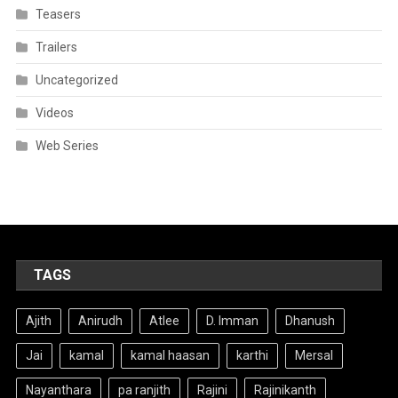
Teasers
Trailers
Uncategorized
Videos
Web Series
TAGS
Ajith
Anirudh
Atlee
D. Imman
Dhanush
Jai
kamal
kamal haasan
karthi
Mersal
Nayanthara
pa ranjith
Rajini
Rajinikanth