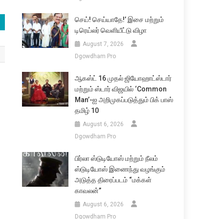
செய்! செய்யாதே!’ இசை மற்றும்
டிரெய்லர் வெளியீட்டு விழா
August 7, 2026
Dgowdham Pro
ஆகஸ்ட் 16 முதல் ஜியோஹாட்ஸ்டார்
மற்றும் ஸ்டார் விஜயில் ‘Common
Man’-ஐ அறிமுகப்படுத்தும் பிக் பாஸ்
தமிழ் 10
August 6, 2026
Dgowdham Pro
பிர்லா ஸ்டுடியோஸ் மற்றும் நீலம்
ஸ்டுடியோஸ் இணைந்து வழங்கும்
அடுத்த திரைப்படம் “மக்கள்
காவலன்”
August 6, 2026
Dgowdham Pro