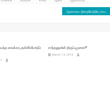
Shankar
எந்திரன்
சங்கர்
ரஜினி
ரஜினிகாந்த்
ஆசையை நிறைவேற்றிய மைம் கோபி
்வந்த லைக்கா, தள்ளிப்போடும்
சாந்தனுவின் திருப்புமுனை!!
March 14, 2018
17