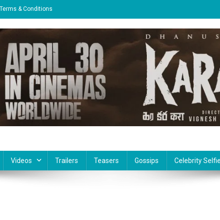
Terms & Conditions
Videos
Trailers
Teasers
Gossips
Celebrity Selfi