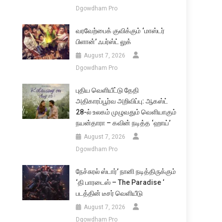
Dgowdham Pro
வரவேற்பைக் குவிக்கும் ‘மாஸ்டர்
பிளான்’ ஃபர்ஸ்ட் லுக்
August 7, 2026
Dgowdham Pro
புதிய வெளியீட்டு தேதி
அதிகாரப்பூர்வ அறிவிப்பு: ஆகஸ்ட்
28-ல் உலகம் முழுவதும் வெளியாகும்
நயன்தாரா – கவின் நடித்த ‘ஹாய்’
August 7, 2026
Dgowdham Pro
நேச்சுரல் ஸ்டார்’ நானி நடித்திருக்கும்
‘தி பாரடைஸ் – The Paradise ‘
படத்தின் டீசர் வெளியீடு
August 7, 2026
Dgowdham Pro