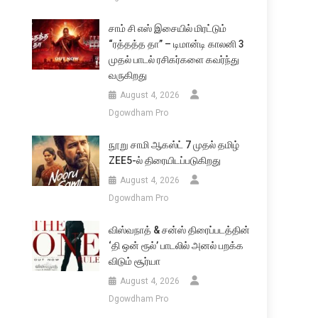
சாம் சி எஸ் இசையில் மிரட்டும்
“ரத்தத்த தா” – டிமான்டி காலனி 3
முதல் பாடல் ரசிகர்களை கவர்ந்து
வருகிறது
August 4, 2026
Dgowdham Pro
நூறு சாமி ஆகஸ்ட் 7 முதல் தமிழ்
ZEE5-ல் திரையிடப்படுகிறது
August 4, 2026
Dgowdham Pro
விஸ்வநாத் & சன்ஸ் திரைப்படத்தின்
‘தி ஒன் ரூல்’ பாடலில் அனல் பறக்க
விடும் சூர்யா
August 4, 2026
Dgowdham Pro