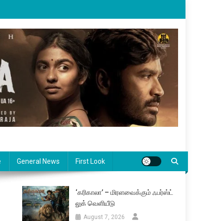
e
General News
First Look
‘கரிகாலா’ – மிரளவைக்கும் ஃபர்ஸ்ட்
லுக் வெளியீடு
August 7, 2026