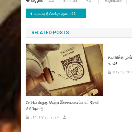
Tagged
2.0
Enthiran
Rajini
Rajinikanth
Post
அஅஅ ரிலீசுக்கு தடையில்லை
navigation
RELATED POSTS
தயாரிக்க முன
கமல்!
May 22, 20
தேசிய விருது பெற்ற இசையமைப்பாளர் தேவி
ஸ்ரீ பிரசாத்
January 20, 2024