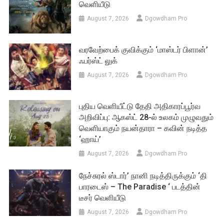
வெளியீடு
August 7, 2026
Dgowdham Pro
வரவேற்பைக் குவிக்கும் ‘மாஸ்டர் பிளான்’
ஃபர்ஸ்ட் லுக்
August 7, 2026
Dgowdham Pro
புதிய வெளியீட்டு தேதி அதிகாரப்பூர்வ
அறிவிப்பு: ஆகஸ்ட் 28-ல் உலகம் முழுவதும்
வெளியாகும் நயன்தாரா – கவின் நடித்த
‘ஹாய்’
August 7, 2026
Dgowdham Pro
நேச்சுரல் ஸ்டார்’ நானி நடித்திருக்கும் ‘தி
பாரடைஸ் – The Paradise ‘ படத்தின்
டீசர் வெளியீடு
August 7, 2026
Dgowdham Pro