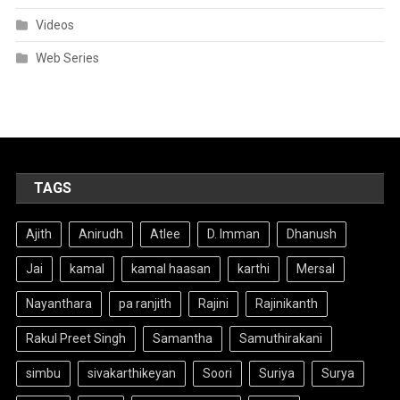
Videos
Web Series
TAGS
Ajith
Anirudh
Atlee
D. Imman
Dhanush
Jai
kamal
kamal haasan
karthi
Mersal
Nayanthara
pa ranjith
Rajini
Rajinikanth
Rakul Preet Singh
Samantha
Samuthirakani
simbu
sivakarthikeyan
Soori
Suriya
Surya