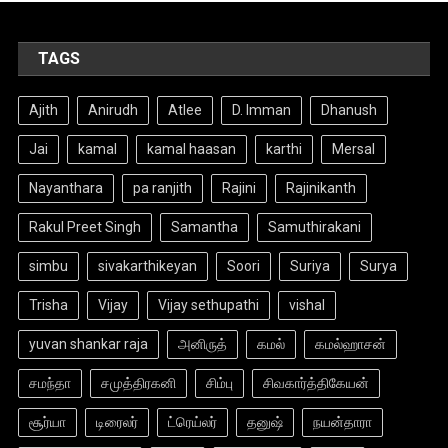
TAGS
Ajith
Anirudh
Atlee
D. Imman
Dhanush
Jai
kamal
kamal haasan
karthi
Mersal
Nayanthara
pa ranjith
Rajini
Rajinikanth
Rakul Preet Singh
Samantha
Samuthirakani
simbu
sivakarthikeyan
Soori
Suriya
Surya
Trisha
Vijay
Vijay sethupathi
vishal
yuvan shankar raja
அனிருத்
கமல்
கமல்ஹாசன்
சமந்தா
சமுத்திரகனி
சிம்பு
சிவகார்த்திகேயன்
சூர்யா
டிரைலர்
ட்ரெய்லர்
தனுஷ்
நயன்தாரா