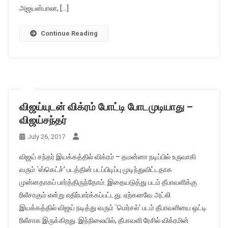
அஜயன்பாலா, […]
Continue Reading
விஜய்யுடன் விக்ரம் போட்டி போடமுடியாது –
விஜய்சந்தர்
July 26, 2017
விஜய் சந்தர் இயக்கத்தில் விக்ரம் – தமன்னா நடிப்பில் உருவாகி
வரும் `ஸ்கெட்ச்’ படத்தின் படப்பிடிப்பு முடிந்துவிட்டதாக
முன்னதாகப் பார்த்திருந்தோம். இதையடுத்து படம் தீபாவளிக்கு
ரிலீசாகும் என்று எதிர்பார்க்கப்பட்டது. ஏற்கனவே அட்லி
இயக்கத்தில் விஜய் நடித்து வரும் `மெர்சல்’ படம் தீபாவளியை ஒட்டி
ரிலீசாக இருக்கிறது. இந்நிலையில், தீபாவளி ரேசில் விக்ரமின்