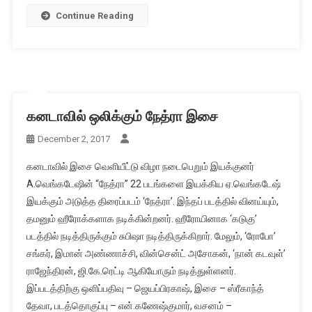
Continue Reading
கனடாவில் ஒலிக்கும் நேத்ரா இசை
December 2, 2017
கனடாவில் இசை வெளியீட்டு விழா நடைபெறும் இயக்குனர்
A.வெங்கடேஷின் “நேத்ரா” 22 படங்களை இயக்கிய ஏ.வெங்கடேஷ்
இயக்கும் அடுத்த திரைப்படம் ‘நேத்ரா’. இந்தப் படத்தில் வினய்யும்,
தமனும் ஹீரோக்களாக நடிக்கின்றனர். ஹீரோயினாக ‘கடுகு’
படத்தில் நடித்திருக்கும் சுபிஷா நடித்திருக்கிறார். மேலும், ‘ரோபோ’
சங்கர், இமான் அண்ணாச்சி, வின்சென்ட் அசோகன், ‘நான் கடவுள்’
ராஜேந்திரன், ஜி.கே.ரெட்டி ஆகியோரும் நடித்துள்ளனர்.
இப்படத்திற்கு ஒளிப்பதிவு – ஜெயப்பிரகாஷ், இசை – ஸ்ரீகாந்த்
தேவா, படத்தொகுப்பு – என்.கணேஷ்குமார், வசனம் –