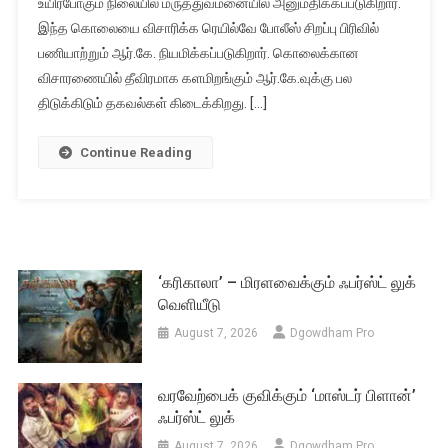
உயிர்போகும் நிலையில் மருத்துவமனையில் அனுமதிக்கப்படுகிறார்.
இந்த கொலையை விசாரிக்க ரெயில்வே போலீஸ் சிறப்பு பிரிவில்
பணியாற்றும் ஆர்.கே. நியமிக்கப்படுகிறார். கொலைக்கான
விசாரணையில் தீவிரமாக களமிறங்கும் ஆர்.கே.வுக்கு பல
திடுக்கிடும் தகவல்கள் கிடைக்கிறது. […]
Continue Reading
‘கரிகாலா’ – மிரளவைக்கும் ஃபர்ஸ்ட் லுக்
வெளியீடு
August 7, 2026
Dgowdham Pro
வரவேற்பைக் குவிக்கும் ‘மாஸ்டர் பிளான்’
ஃபர்ஸ்ட் லுக்
August 7, 2026
Dgowdham Pro