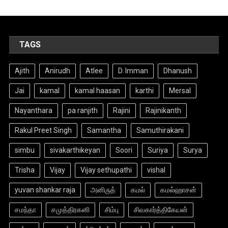
TAGS
Ajith
Anirudh
Atlee
D. Imman
Dhanush
Jai
kamal
kamal haasan
karthi
Mersal
Nayanthara
pa ranjith
Rajini
Rajinikanth
Rakul Preet Singh
Samantha
Samuthirakani
simbu
sivakarthikeyan
Soori
Suriya
Surya
Trisha
Vijay
Vijay sethupathi
vishal
yuvan shankar raja
அனிருத்
கமல்
கமல்ஹாசன்
சமந்தா
சமுத்திரகனி
சிம்பு
சிவகார்த்திகேயன்