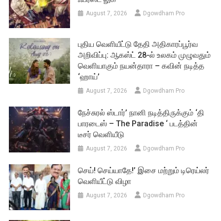
August 7, 2026
Dgowdham Pro
புதிய வெளியீட்டு தேதி அதிகாரப்பூர்வ
அறிவிப்பு: ஆகஸ்ட் 28-ல் உலகம் முழுவதும்
வெளியாகும் நயன்தாரா – கவின் நடித்த
‘ஹாய்’
August 7, 2026
Dgowdham Pro
நேச்சுரல் ஸ்டார்’ நானி நடித்திருக்கும் ‘தி
பாரடைஸ் – The Paradise ‘ படத்தின்
டீசர் வெளியீடு
August 7, 2026
Dgowdham Pro
செய்! செய்யாதே!’ இசை மற்றும் டிரெய்லர்
வெளியீட்டு விழா
August 7, 2026
Dgowdham Pro