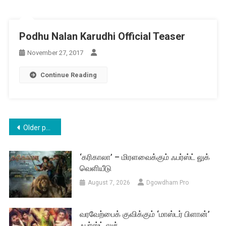
Podhu Nalan Karudhi Official Teaser
November 27, 2017
Continue Reading
Posts
Older posts
navigation
‘கரிகாலா’ – மிரளவைக்கும் ஃபர்ஸ்ட் லுக்
வெளியீடு
August 7, 2026
Dgowdham Pro
வரவேற்பைக் குவிக்கும் ‘மாஸ்டர் பிளான்’
ஃபர்ஸ்ட் லுக்