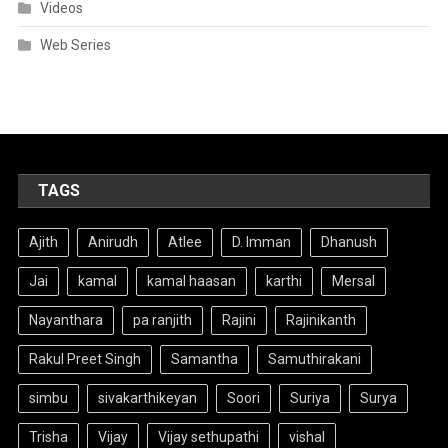
Videos
Web Series
TAGS
Ajith
Anirudh
Atlee
D. Imman
Dhanush
Jai
kamal
kamal haasan
karthi
Mersal
Nayanthara
pa ranjith
Rajini
Rajinikanth
Rakul Preet Singh
Samantha
Samuthirakani
simbu
sivakarthikeyan
Soori
Suriya
Surya
Trisha
Vijay
Vijay sethupathi
vishal