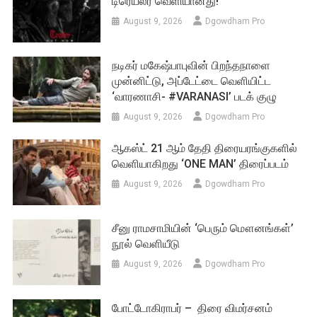
டிரெய்லர் வெளியானது!
August 9, 2026
Dgowdham Pro
நடிகர் மகேஷ்பாபுவின் பிறந்தநாளை
முன்னிட்டு, அப்டேட்டை வெளியிட்ட
‘வாரணாசி- #VARANASI’ படக் குழு
August 9, 2026
Dgowdham Pro
ஆகஸ்ட் 21 ஆம் தேதி திரையரங்குகளில்
வெளியாகிறது ‘ONE MAN’ திரைப்படம்
August 9, 2026
Dgowdham Pro
சீனு ராமசாமியின் ‘பெரும் மௌனங்கள்’
நூல் வெளியீடு
August 9, 2026
Dgowdham Pro
போட்டோகிராபர் – திரை விமர்சனம்