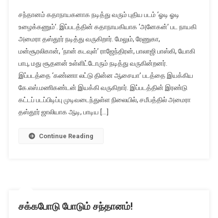
சந்தானம் கதாநாயகனாக நடித்து வரும் புதிய படம் ‘ஓடி ஓடி
உழைக்கணும்’. இப்படத்தின் கதாநாயகியாக ‘அனேகன்’ பட நாயகி
அமைரா தஸ்தூர் நடித்து வருகிறார். மேலும், ரேணுகா,
மன்சூரலிகான், ‘நான் கடவுள்’ ராஜேந்திரன், பாலாஜி பாஸ்கி, யோகி
பாபு, மது சூதனன் உள்ளிட்டோரும் நடித்து வருகின்றனர்.
இப்படத்தை ‘கண்ணா லட்டு தின்ன ஆசையா’ படத்தை இயக்கிய
கே.எஸ்.மணிகண்டன் இயக்கி வருகிறார். இப்படத்தின் இரண்டு
கட்டப் படப்பிடிப்பு முடிவடைந்துள்ள நிலையில், சமீபத்தில் அமைரா
தஸ்தூர் ஜாலியாக ஆடி, பாடிய […]
Continue Reading
சக்கபோடு போடும் சந்தானம்!